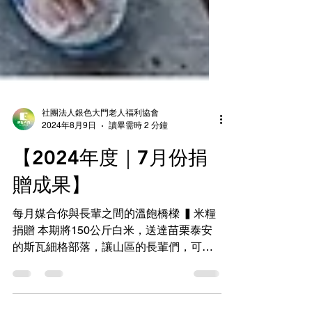
社團法人銀色大門老人福利協會
2024年8月9日
讀畢需時 2 分鐘
【2024年度｜7月份捐
贈成果】
每月媒合你與長輩之間的溫飽橋樑 ▍米糧
捐贈 本期將150公斤白米，送達苗栗泰安
的斯瓦細格部落，讓山區的長輩們，可以
收到作為共餐食材的物資^^！ ▍銀髮物資