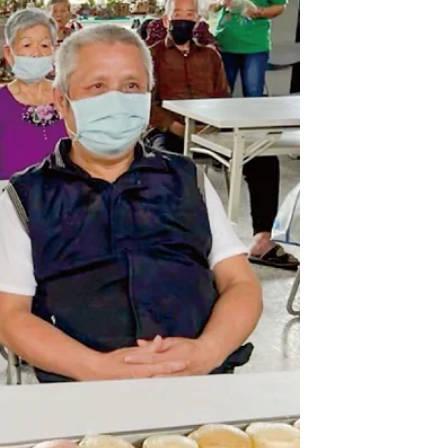
站，作為部落長輩們的共餐食材。 ▍蔬菜
捐贈 #產地到長輩餐桌 計畫，銷售累計回
饋的蔬菜捐贈，這次送到農場在地 ＠安道
基金會...