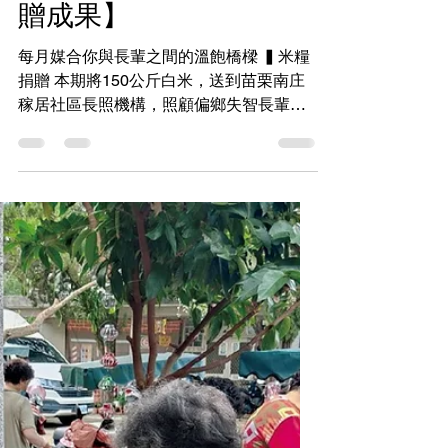
社團法人銀色大門老人福利協會
2024年7月10日
讀畢需時 2 分鐘
【2024年度｜6月份捐
贈成果】
每月媒合你與長輩之間的溫飽橋樑 ▍米糧
捐贈 本期將150公斤白米，送到苗栗南庄
稼居社區長照機構，照顧偏鄉失智長輩的
三餐溫飽，補給米糧資源^^ ▍銀髮物資捐
贈 這次的銀髮物資送到後龍的埔頂社區，
平常服務40-50位長輩們共餐，10個志工身
兼送餐任務，服務埔頂與鄰近社區的60
位...