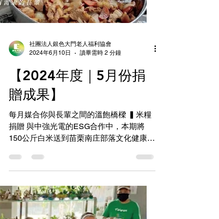
社團法人銀色大門老人福利協會
2024年6月10日
讀畢需時 2 分鐘
【2024年度｜5月份捐
贈成果】
每月媒合你與長輩之間的溫飽橋樑 ▍米糧
捐贈 與中強光電的ESG合作中，本期將
150公斤白米送到苗栗南庄部落文化健康