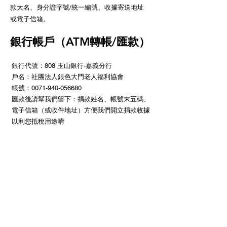
款大名、身分證字號/統一編號、收據寄送地址
或電子信箱。
銀行帳戶（ATM轉帳/匯款）
銀行代號：808 玉山銀行-嘉義分行
戶名：社團法人銀色大門老人福利協會
帳號：0071-940-056680
匯款後請幫我們留下：捐款姓名、帳號末五碼、
電子信箱（或收件地址）方便我們開立捐款收據
以利您抵稅用途唷