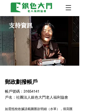
支持資訊
郵政劃撥帳戶
帳戶號碼：31654141
戶名：社團法人銀色大門老人福利協會
​如需抵稅收據請截圖匯款明細（水單），填寫匯