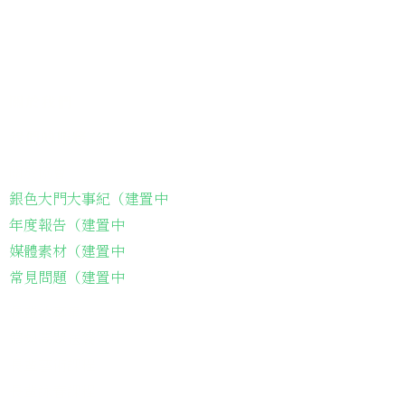
關於我們
我們的服務
關於協會
銀色大門大事紀（建置中
年度報告（建置中
媒體素材（建置中
常見問題（建置中
長輩故事集
弱勢長輩送餐
長輩藝術課程
長輩詠春課程