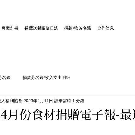
專案計畫
長輩送餐關懷日誌
捐款/物芳名錄
合作信息
芳名錄
捐款芳名錄/收入支出明細
老人福利協會
2023年4月11日
讀畢需時 1 分鐘
年度4月份食材捐贈電子報-