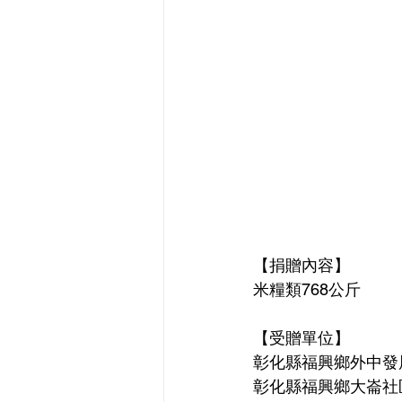
【捐贈內容】
米糧類768公斤
【受贈單位】
彰化縣福興鄉外中發
彰化縣福興鄉大崙社