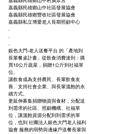
嘉義縣民雄鄉山中村廣眾宮
嘉義縣民雄鄉山中社區發展協會
嘉義縣民雄鄉豐收社區發展協會
嘉義縣私立博愛老人長期照顧中心
.
.
.
銀色大門-老人送餐平台 的「產地到
長輩餐桌計畫」從飲食消費達到：購
買10公斤蔬菜，捐贈1公斤到社福單
位。
讓飲食成為支持農民、長輩飲食友
善、支持社會企業、與長輩溫飽的永
續方式。
更延伸募集捐贈物資與食材，分配送
到需求的社區、照顧機構、社福單
位，讓溫飽資源分配到到需求的單
位，也到 社團法人銀色大門老人福利
協會 服務的弱勢與邊緣戶送餐長輩與