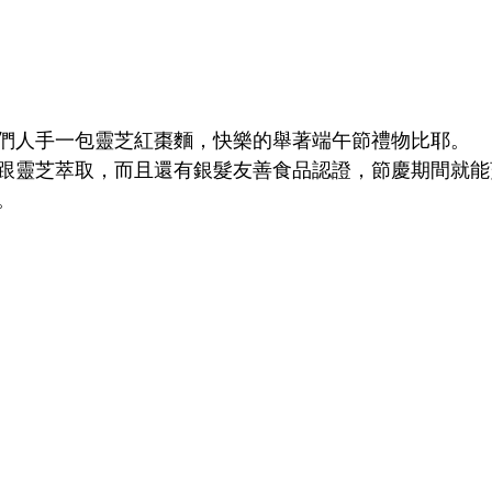
們人手一包靈芝紅棗麵，快樂的舉著端午節禮物比耶。
跟靈芝萃取，而且還有銀髮友善食品認證，節慶期間就能
。