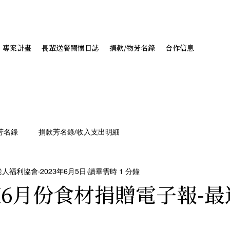
專案計畫
長輩送餐關懷日誌
捐款/物芳名錄
合作信息
芳名錄
捐款芳名錄/收入支出明細
老人福利協會
2023年6月5日
讀畢需時 1 分鐘
年度6月份食材捐贈電子報-