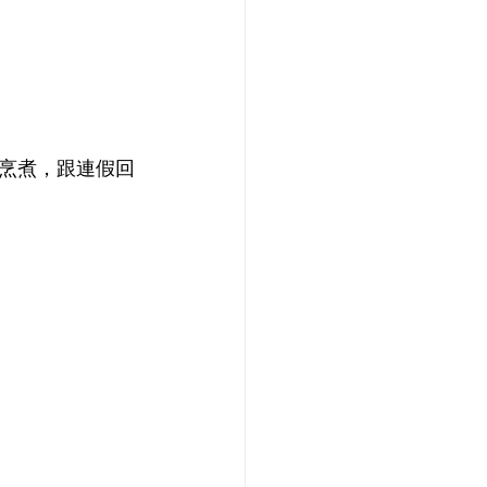
烹煮，跟連假回