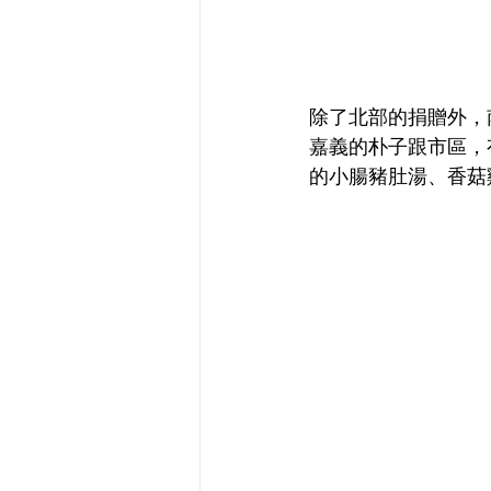
除了北部的捐贈外，
嘉義的朴子跟市區，
的小腸豬肚湯、香菇