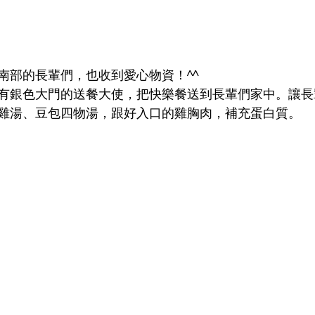
南部的長輩們，也收到愛心物資！^^
有銀色大門的送餐大使，把快樂餐送到長輩們家中。讓長
雞湯、豆包四物湯，跟好入口的雞胸肉，補充蛋白質。