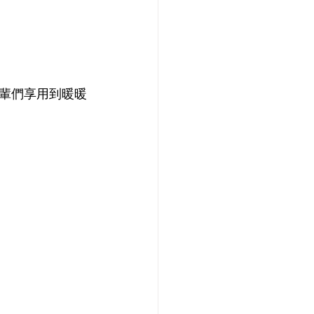
輩們享用到暖暖