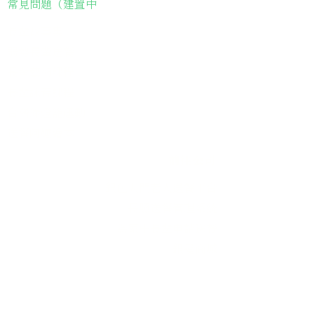
常見問題（建置中
長輩故事集
弱勢長輩送餐
長輩藝術課程
長輩詠春課程
台灣綠燈籠運動
​送餐阿嬤繪本
​前往公司
銀色大門老人送餐平台
長照送餐管理系統
為家中長輩申請送餐
​銀髮商城
支持我們