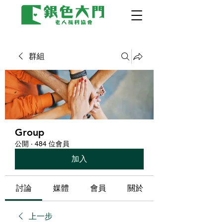
群組
Group
公開
·
484 位會員
加入
討論
媒體
會員
關於
上一步