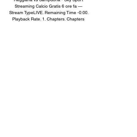
Streaming Calcio Gratis 6 ore fa — 
Stream TypeLIVE. Remaining Time -0:00. 
Playback Rate. 1. Chapters. Chapters 
AlbinoLeffe vs Pergolettese. Nella 
prossima partita di Serie C ...
0
0
Write a comment...
關於
Welcome to the group! You can
connect with other members, ge
...
閱讀更多