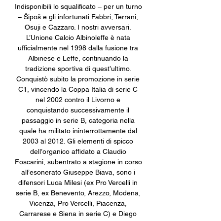
Indisponibili lo squalificato – per un turno 
– Šipoš e gli infortunati Fabbri, Terrani, 
Osuji e Cazzaro. I nostri avversari. 
L’Unione Calcio Albinoleffe è nata 
ufficialmente nel 1998 dalla fusione tra 
Albinese e Leffe, continuando la 
tradizione sportiva di quest’ultimo. 
Conquistò subito la promozione in serie 
C1, vincendo la Coppa Italia di serie C 
nel 2002 contro il Livorno e 
conquistando successivamente il 
passaggio in serie B, categoria nella 
quale ha militato ininterrottamente dal 
2003 al 2012. Gli elementi di spicco 
dell’organico affidato a Claudio 
Foscarini, subentrato a stagione in corso 
all’esonerato Giuseppe Biava, sono i 
difensori Luca Milesi (ex Pro Vercelli in 
serie B, ex Benevento, Arezzo, Modena, 
Vicenza, Pro Vercelli, Piacenza, 
Carrarese e Siena in serie C) e Diego 