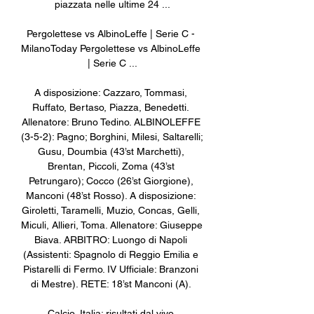
piazzata nelle ultime 24 ...

Pergolettese vs AlbinoLeffe | Serie C - 
MilanoToday Pergolettese vs AlbinoLeffe 
| Serie C ...

A disposizione: Cazzaro, Tommasi, 
Ruffato, Bertaso, Piazza, Benedetti. 
Allenatore: Bruno Tedino. ALBINOLEFFE 
(3-5-2): Pagno; Borghini, Milesi, Saltarelli; 
Gusu, Doumbia (43’st Marchetti), 
Brentan, Piccoli, Zoma (43’st 
Petrungaro); Cocco (26’st Giorgione), 
Manconi (48’st Rosso). A disposizione: 
Giroletti, Taramelli, Muzio, Concas, Gelli, 
Miculi, Allieri, Toma. Allenatore: Giuseppe 
Biava. ARBITRO: Luongo di Napoli 
(Assistenti: Spagnolo di Reggio Emilia e 
Pistarelli di Fermo. IV Ufficiale: Branzoni 
di Mestre). RETE: 18’st Manconi (A). 

Calcio, Italia: risultati dal vivo 