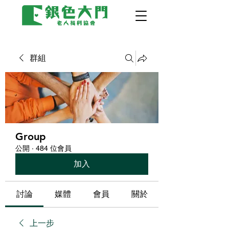
群組
Group
公開
·
484 位會員
加入
討論
媒體
會員
關於
上一步