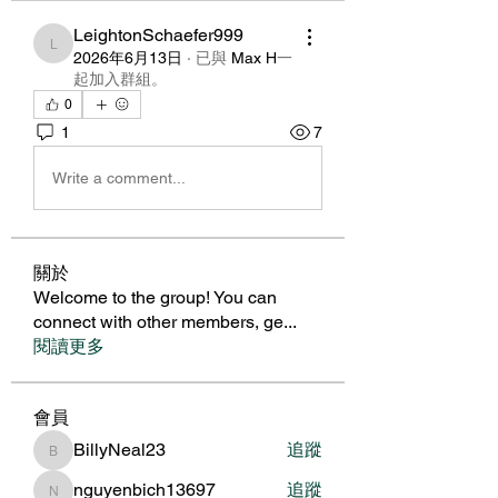
LeightonSchaefer999
LeightonSchaefer999
2026年6月13日
·
已與
Max Н
一
起加入群組
。
0
1
7
Write a comment...
關於
Welcome to the group! You can
connect with other members, ge
...
閱讀更多
會員
BillyNeal23
追蹤
BillyNeal23
nguyenbich13697
追蹤