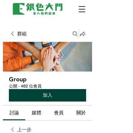
群組
Group
公開
·
482 位會員
加入
討論
媒體
會員
關於
上一步