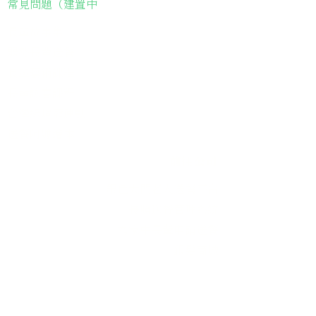
常見問題（建置中
長輩故事集
弱勢長輩送餐
長輩藝術課程
長輩詠春課程
台灣綠燈籠運動
​送餐阿嬤繪本
​前往公司
銀色大門老人送餐平台
長照送餐管理系統
為家中長輩申請送餐
​銀髮商城
支持我們