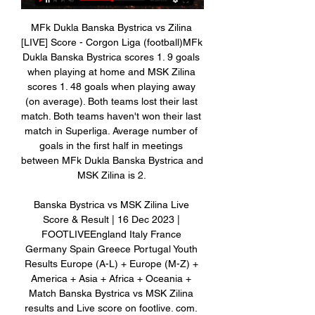
MFk Dukla Banska Bystrica vs Zilina 
[LIVE] Score - Corgon Liga (football)MFk 
Dukla Banska Bystrica scores 1. 9 goals 
when playing at home and MSK Zilina 
scores 1. 48 goals when playing away 
(on average). Both teams lost their last 
match. Both teams haven't won their last 
match in Superliga. Average number of 
goals in the first half in meetings 
between MFk Dukla Banska Bystrica and 
MSK Zilina is 2. 

Banska Bystrica vs MSK Zilina Live 
Score & Result | 16 Dec 2023 | 
FOOTLIVEEngland Italy France 
Germany Spain Greece Portugal Youth 
Results Europe (A-L) + Europe (M-Z) + 
America + Asia + Africa + Oceania + 
Match Banska Bystrica vs MSK Zilina 
results and Live score on footlive. com. 