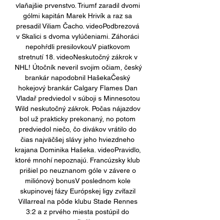
vlaňajšie prvenstvo. Triumf zaradil dvomi 
gólmi kapitán Marek Hrivík a raz sa 
presadil Viliam Čacho. videoPodbrezová 
v Skalici s dvoma vylúčeniami. Záhoráci 
nepohŕdli presilovkouV piatkovom 
stretnutí 18. videoNeskutočný zákrok v 
NHL! Útočník neveril svojim očiam, český 
brankár napodobnil HašekaČeský 
hokejový brankár Calgary Flames Dan 
Vladař predviedol v súboji s Minnesotou 
Wild neskutočný zákrok. Počas nájazdov 
bol už prakticky prekonaný, no potom 
predviedol niečo, čo divákov vrátilo do 
čias najväčšej slávy jeho hviezdneho 
krajana Dominika Hašeka. videoPravidlo, 
ktoré mnohí nepoznajú. Francúzsky klub 
prišiel po neuznanom góle v závere o 
miliónový bonusV poslednom kole 
skupinovej fázy Európskej ligy zvíťazil 
Villarreal na pôde klubu Stade Rennes 
3:2 a z prvého miesta postúpil do 