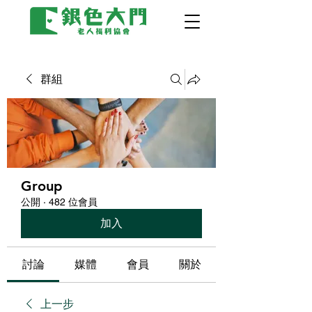
群組
Group
公開
·
482 位會員
加入
討論
媒體
會員
關於
上一步