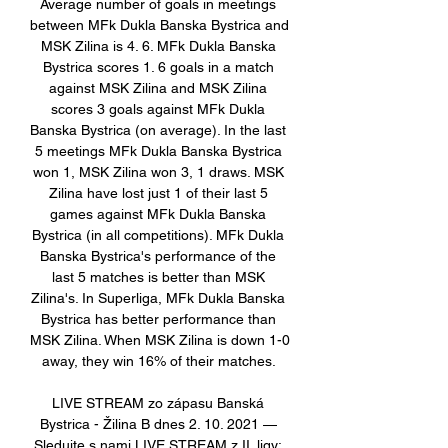
Average number of goals in meetings 
between MFk Dukla Banska Bystrica and 
MSK Zilina is 4. 6. MFk Dukla Banska 
Bystrica scores 1. 6 goals in a match 
against MSK Zilina and MSK Zilina 
scores 3 goals against MFk Dukla 
Banska Bystrica (on average). In the last 
5 meetings MFk Dukla Banska Bystrica 
won 1, MSK Zilina won 3, 1 draws. MSK 
Zilina have lost just 1 of their last 5 
games against MFk Dukla Banska 
Bystrica (in all competitions). MFk Dukla 
Banska Bystrica's performance of the 
last 5 matches is better than MSK 
Zilina's. In Superliga, MFk Dukla Banska 
Bystrica has better performance than 
MSK Zilina. When MSK Zilina is down 1-0 
away, they win 16% of their matches. 

LIVE STREAM zo zápasu Banská 
Bystrica - Žilina B dnes 2. 10. 2021 — 
Sledujte s nami LIVE STREAM z II. ligy: 