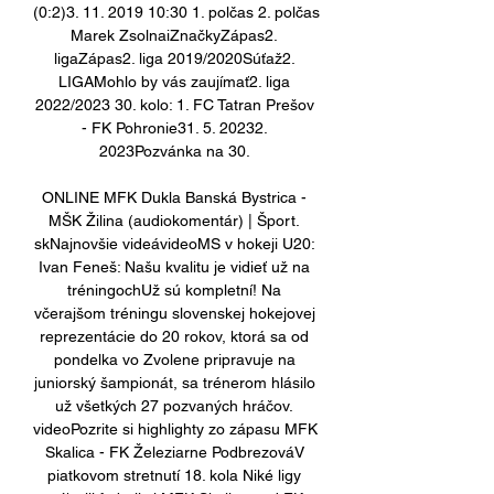
(0:2)3. 11. 2019 10:30 1. polčas 2. polčas 
Marek ZsolnaiZnačkyZápas2. 
ligaZápas2. liga 2019/2020Súťaž2. 
LIGAMohlo by vás zaujímať2. liga 
2022/2023 30. kolo: 1. FC Tatran Prešov 
- FK Pohronie31. 5. 20232. 
2023Pozvánka na 30. 

ONLINE MFK Dukla Banská Bystrica - 
MŠK Žilina (audiokomentár) | Šport. 
skNajnovšie videávideoMS v hokeji U20: 
Ivan Feneš: Našu kvalitu je vidieť už na 
tréningochUž sú kompletní! Na 
včerajšom tréningu slovenskej hokejovej 
reprezentácie do 20 rokov, ktorá sa od 
pondelka vo Zvolene pripravuje na 
juniorský šampionát, sa trénerom hlásilo 
už všetkých 27 pozvaných hráčov. 
videoPozrite si highlighty zo zápasu MFK 
Skalica - FK Železiarne PodbrezováV 
piatkovom stretnutí 18. kola Niké ligy 