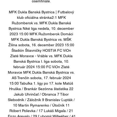
osemfinále. 

MFK Dukla Banská Bystrica | Futbalový 
klub oficiálna stránka2:1 MFK 
Ružomberok vs. MFK Dukla Banská 
Bystrica Niké liga nedeľa, 10. december 
2023 15:00 MFK Ružomberok Domáci 
MFK Dukla Banská Bystrica vs. MŠK 
Žilina sobota, 16. december 2023 15:00 
Štadión Štiavničky HOSTIA FC ViOn 
Zlaté Moravce - Vráble vs. MFK Dukla 
Banská Bystrica I. liga sobota, 10. 
február 2024 15:00 FC ViOn Zlaté 
Moravce MFK Dukla Banská Bystrica vs. 
AS Trenčín sobota, 17. február 2024 
15:00 Tabuľka 1. ligy po 17. kole Matúš 
Hruška / Brankár Sezónna štatistika 22 
Jakub Uhrinčať / Obranca 7 Tibor 
Slebodník / Záložník 9 Branislav Ľupták / 
10 Martin Rymarenko / Útočník 11 
Róbert Polievka / 17 Lukáš Migaľa / 21 
Enzo Arevalo / 29 Ľubomír Willwéber / 41 