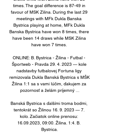
times. The goal difference is 87-49 in 
favour of MSK Zilina. During the last 29 
meetings with MFk Dukla Banska 
Bystrica playing at home, MFk Dukla 
Banska Bystrica have won 8 times, there 
have been 14 draws while MSK Zilina 
have won 7 times. 

ONLINE: B. Bystrica - Žilina - Futbal - 
Športweb - Pravda 29. 4. 2023 — kole 
nadstavby futbalovej Fortuna ligy 
remizovala Dukla Banská Bystrica s MŠK 
Žilina 1:1 sa s vami lúčim, ďakujem za 
pozornosť a želám príjemný ...

Banská Bystrica s ďalšími troma bodmi, 
tentokrát so Žilinou 16. 9. 2023 — 7. 
kolo. Začiatok online prenosu: 
16.09.2023, 09:00. Žilina. 1:4. B. 
Bystrica.
