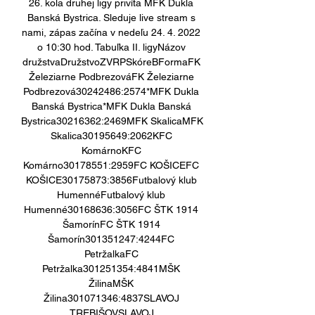
26. kola druhej ligy privíta MFK Dukla 
Banská Bystrica. Sleduje live stream s 
nami, zápas začína v nedeľu 24. 4. 2022 
o 10:30 hod. Tabuľka II. ligyNázov 
družstvaDružstvoZVRPSkóreBFormaFK 
Železiarne PodbrezováFK Železiarne 
Podbrezová30242486:2574*MFK Dukla 
Banská Bystrica*MFK Dukla Banská 
Bystrica30216362:2469MFK SkalicaMFK 
Skalica30195649:2062KFC 
KomárnoKFC 
Komárno30178551:2959FC KOŠICEFC 
KOŠICE30175873:3856Futbalový klub 
HumennéFutbalový klub 
Humenné30168636:3056FC ŠTK 1914 
ŠamorínFC ŠTK 1914 
Šamorín301351247:4244FC 
PetržalkaFC 
Petržalka301251354:4841MŠK 
ŽilinaMŠK 
Žilina301071346:4837SLAVOJ 
TREBIŠOVSLAVOJ 