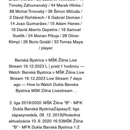
Timotej Záhumenský / 44 Marek Hlinka / 
88 Michal Trnovský / 36 Šimon Mičuda / 
2 Dávid Richtárech / 6 Gabriel Demian / 
14 Joao Guimarães / 15 Adam Hanes / 
16 David Aberto Depetris / 18 Samuel 
Svetlík / 24 Marian Pišoja / 28 Oliver 
Klimpl / 26 Boris Godál / 33 Tomas Maya 
/ player. 

Banská Bystrica v MŠK Žilina Live 
Stream 16.12.2023 L | pred 1 hodinou — 
Watch: Banská Bystrica v MŠK Žilina Live 
Stream 16.12.2023 Live Stream 7 days 
ago — How to Watch Dukla Banska 
Bystrica MSK Zilina Livestream ...

2. liga 2019/2020: MŠK Žilina "B" - MFK 
Dukla Banská BystricaZápasy/2. liga 
zápasynedeľa, 08. 12. 2019|Posledná 
aktualizácia 10. 6. 2020 16:53MŠK Žilina 
"B" - MFK Dukla Banská Bystrica 1:2 