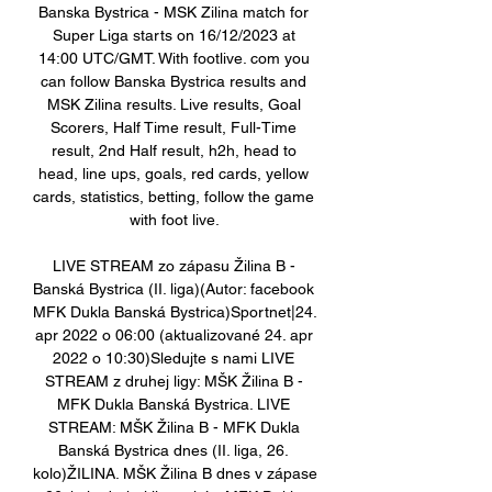
Banska Bystrica - MSK Zilina match for 
Super Liga starts on 16/12/2023 at 
14:00 UTC/GMT. With footlive. com you 
can follow Banska Bystrica results and 
MSK Zilina results. Live results, Goal 
Scorers, Half Time result, Full-Time 
result, 2nd Half result, h2h, head to 
head, line ups, goals, red cards, yellow 
cards, statistics, betting, follow the game 
with foot live. 

LIVE STREAM zo zápasu Žilina B - 
Banská Bystrica (II. liga)(Autor: facebook 
MFK Dukla Banská Bystrica)Sportnet|24. 
apr 2022 o 06:00 (aktualizované 24. apr 
2022 o 10:30)Sledujte s nami LIVE 
STREAM z druhej ligy: MŠK Žilina B - 
MFK Dukla Banská Bystrica. LIVE 
STREAM: MŠK Žilina B - MFK Dukla 
Banská Bystrica dnes (II. liga, 26. 
kolo)ŽILINA. MŠK Žilina B dnes v zápase 