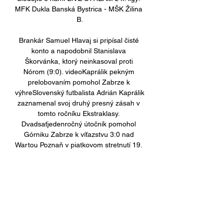
MFK Dukla Banská Bystrica - MŠK Žilina 
B.

Brankár Samuel Hlavaj si pripísal čisté 
konto a napodobnil Stanislava 
Škorvánka, ktorý neinkasoval proti 
Nórom (9:0). videoKaprálik pekným 
prelobovaním pomohol Zabrze k 
výhreSlovenský futbalista Adrián Kaprálik 
zaznamenal svoj druhý presný zásah v 
tomto ročníku Ekstraklasy. 
Dvadsaťjedenročný útočník pomohol 
Górniku Zabrze k víťazstvu 3:0 nad 
Wartou Poznaň v piatkovom stretnutí 19. 
kola najvyššej poľskej súťaže, keď sa 
strelecky presadil v 47. minúte. Górnik, v 
ktorom pôsobia aj jeho krajania Boris 
Sekulič a Michal Sipľak, figuruje na 
siedmom mieste neúplnej tabuľky. 

Zostrih VOYO | MFK Dukla Banská 