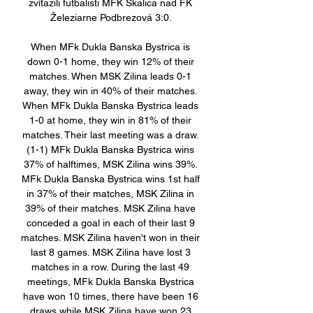
zvíťazili futbalisti MFK Skalica nad FK 
Železiarne Podbrezová 3:0. 

When MFk Dukla Banska Bystrica is 
down 0-1 home, they win 12% of their 
matches. When MSK Zilina leads 0-1 
away, they win in 40% of their matches. 
When MFk Dukla Banska Bystrica leads 
1-0 at home, they win in 81% of their 
matches. Their last meeting was a draw. 
(1-1) MFk Dukla Banska Bystrica wins 
37% of halftimes, MSK Zilina wins 39%. 
MFk Dukla Banska Bystrica wins 1st half 
in 37% of their matches, MSK Zilina in 
39% of their matches. MSK Zilina have 
conceded a goal in each of their last 9 
matches. MSK Zilina haven't won in their 
last 8 games. MSK Zilina have lost 3 
matches in a row. During the last 49 
meetings, MFk Dukla Banska Bystrica 
have won 10 times, there have been 16 
draws while MSK Zilina have won 23 