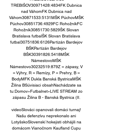
TREBIŠOV30971428:4834FK Dubnica 
nad VáhomFK Dubnica nad 
Váhom30871533:5131MŠK PúchovMŠK 
Púchov30851736:4929FC RohožníkFC 
Rohožník30851730:5829ŠK Slovan 
Bratislava futbalŠK Slovan Bratislava 
futbal30751836:6126Partizán Bardejov 
BŠKPartizán Bardejov 
BŠK30391826:5418MŠK 
NámestovoMŠK 
Námestovo30232519:879Z = zápasy, V 
= Výhry, R = Remízy, P = Prehry, B = 
BodyMFK Dukla Banská BystricaMŠK 
Žilina BSúvisiaci obsahNachádzate sa 
tu:Domov»Futbalnet»LIVE STREAM zo 
zápasu Žilina B - Banská Bystrica (II. 

videoSlováci opanovali domáci turnaj! 
Našu defenzívu neprekonalo ani 
LotyšskoSlovenskí hokejisti obhájili na 
domácom Vianočnom Kaufland Cupu 