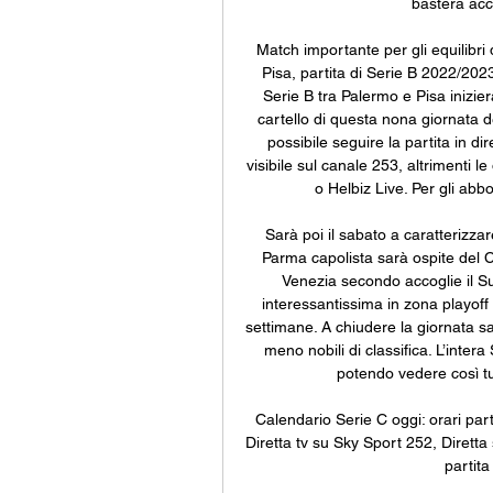
basterà acc
Match importante per gli equilibr
Pisa, partita di Serie B 2022/2023
Serie B tra Palermo e Pisa inizier
cartello di questa nona giornata 
possibile seguire la partita in di
visibile sul canale 253, altrimenti 
o Helbiz Live. Per gli abbo
Sarà poi il sabato a caratterizzar
Parma capolista sarà ospite del Co
Venezia secondo accoglie il Su
interessantissima in zona playoff 
settimane. A chiudere la giornata sa
meno nobili di classifica. L’inter
potendo vedere così tutt
Calendario Serie C oggi: orari par
Diretta tv su Sky Sport 252, Diret
partita