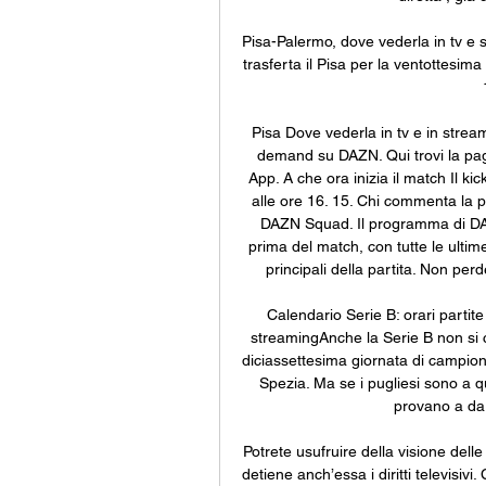
Pisa-Palermo, dove vederla in tv e s
trasferta il Pisa per la ventottesima 
Pisa Dove vederla in tv e in strea
demand su DAZN. Qui trovi la pagin
App. A che ora inizia il match Il ki
alle ore 16. 15. Chi commenta la pa
DAZN Squad. Il programma di DAZN
prima del match, con tutte le ultime 
principali della partita. Non perde
Calendario Serie B: orari parti
streamingAnche la Serie B non si c
diciassettesima giornata di campiona
Spezia. Ma se i pugliesi sono a qu
provano a dar 
Potrete usufruire della visione de
detiene anch’essa i diritti telev