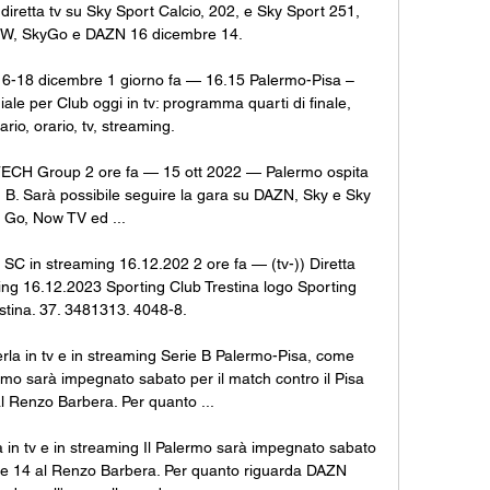
iretta tv su Sky Sport Calcio, 202, e Sky Sport 251, 
W, SkyGo e DAZN 16 dicembre 14. 

e 16-18 dicembre 1 giorno fa — 16.15 Palermo-Pisa – 
ale per Club oggi in tv: programma quarti di finale, 
rio, orario, tv, streaming.

-TECH Group 2 ore fa — 15 ott 2022 — Palermo ospita 
ie · B. Sarà possibile seguire la gara su DAZN, Sky e Sky 
Go, Now TV ed ...

 SC in streaming 16.12.202 2 ore fa — (tv-)) Diretta 
ng 16.12.2023 Sporting Club Trestina logo Sporting 
stina. 37. 3481313. 4048-8.

la in tv e in streaming Serie B Palermo-Pisa, come 
ermo sarà impegnato sabato per il match contro il Pisa 
al Renzo Barbera. Per quanto ...

in tv e in streaming Il Palermo sarà impegnato sabato 
 ore 14 al Renzo Barbera. Per quanto riguarda DAZN 