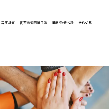
專案計畫
長輩送餐關懷日誌
捐款/物芳名錄
合作信息