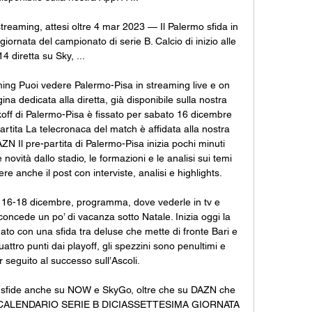
treaming, attesi oltre 4 mar 2023 — Il Palermo sfida in 
giornata del campionato di serie B. Calcio di inizio alle 
14 diretta su Sky, ...

ming Puoi vedere Palermo-Pisa in streaming live e on 
a dedicata alla diretta, già disponibile sulla nostra 
ckoff di Palermo-Pisa è fissato per sabato 16 dicembre 
rtita La telecronaca del match è affidata alla nostra 
 Il pre-partita di Palermo-Pisa inizia pochi minuti 
novità dallo stadio, le formazioni e le analisi sui temi 
re anche il post con interviste, analisi e highlights. 

te 16-18 dicembre, programma, dove vederle in tv e 
oncede un po’ di vacanza sotto Natale. Inizia oggi la 
to con una sfida tra deluse che mette di fronte Bari e 
attro punti dai playoff, gli spezzini sono penultimi e 
seguito al successo sull’Ascoli. 

lle sfide anche su NOW e SkyGo, oltre che su DAZN che 
isivi. CALENDARIO SERIE B DICIASSETTESIMA GIORNATA 