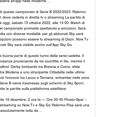
edere all'app nelle moderne ...

i di questo campionato di Serie B 2022/2023. Palermo 
: dove vederla in diretta tv o streaming La partita di 
à oggi, sabato 15 ottobre 2022, alle 14:00. Match di 
del campionato promette spettacolo e emozioni. Sarà 
retta con diverse modalità: per gli abbonati Sky sarà 
le opzioni possono essere lo streaming di Dazn, Now Tv 
nati Sky sarà visibile anche sull’App Sky Go. 

e buona parte di questo turno della serie cadetta. Il 
senza proveniente da tre sconfitte in fila, mentre il 
dtirol. Derby lombardo tra Brescia e Como, sfida 
tra Modena e uno straripante Cittadella nelle ultime 
rà l’incrocio tra Lecco e Ternana, entrambe nelle zone 
a Serie B viene trasmessa sugli schermi di Sky Sport, 
e le partite sulla piattaforma satellitare. 

tite 16 dicembre, 2 ore fa — Ore 20:45 Pineto-Spal – 
ta streaming su Now Tv e Sky Go Palermo-Pisa sarà una 
 assolutamente tutta da ...
