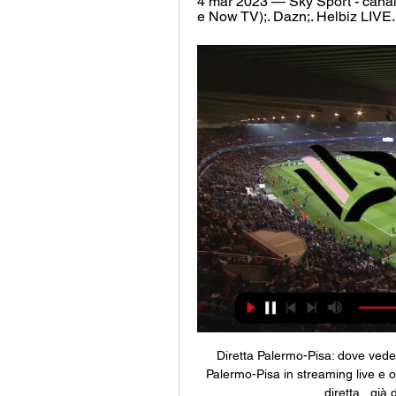
4 mar 2023 — Sky Sport - canal
e Now TV);. Dazn;. Helbiz LIVE.
Diretta Palermo-Pisa: dove veder
Palermo-Pisa in streaming live e 
diretta , già 