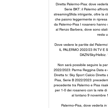
Diretta Palermo-Pisa: dove vederla
Serie BKT: il Palermo affronta
streamingSfida intrigante, oltre la c
che paiono leggermente in ripresa d
da Palermo-Pisa I rosanero hanno sa
al Renzo Barbera, dove sono stati co
resta u
Dove vedere le partite del Paler
IL PALERMO 2022/23 IN TV E ST
DAZN/Sky/Helbiz. 10
Non sarà possibile seguire la parti
2022/2023: Parma Reggina Data e ora
Diretta tv: Sky Sport Calcio Dirett
Pisa, Serie B 2022/2023: precedenti 
precedente tra Palermo e Pisa risale
per 1-0 dei rosanero con la rete di 
al lontano 9 novembre 19
Palermo-Pisa, dove vederla in 