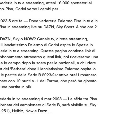
ederla in tv e streaming, attesi 16.000 spettatori al 
o-Pisa, Corini verso i cambi per ...

023 5 ore fa — Dove vedererla Palermo Pisa in tv e in 
sa in streaming live su DAZN, Sky Sport. A che ora ?

DAZN, Sky o NOW? Canale tv, diretta streaming, 
l lanciatissimo Palermo di Corini ospita lo Spezia in 
erla in tv e streaming. Questa pagina contiene link di 
 abbonamento attraverso questi link, noi riceveremo una 
a in campo dopo la sosta per le nazionali, a chiudere 
 del 'Barbera' dove il lanciatissimo Palermo ospita lo 
e partite della Serie B 2023/24: attiva ora! I rosanero 
sto con 19 punti a -1 dal Parma, che però ha giocato 
una partita in più. 

ederla in tv, streaming 4 mar 2023 — La sfida tra Pisa 
ornata del campionato di Serie B, sarà visibile su Sky 
 251), Helbiz, Now e Dazn ...