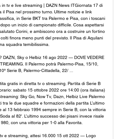
 in tv e live streaming | DAZN News ITGiornata 17 di 
 il Pisa nel prossimo turno. Ultime notizie e link 
lassifica, in Serie BKT tra Palermo e Pisa, con i toscani 
opo un inizio di campionato difficile. Cosa aspettarsi 
lutato Corini, e ambiscono ora a costruire un fortino 
lti finora meno punti del previsto. Il Pisa di Aquilani 
na squadra temibilissima. 

mo? DAZN, Sky o Helbiz 16 ago 2022 — DOVE VEDERE 
REAMING. Il Palermo potrà Palermo-Pisa, 15/10, 
ª Serie B, Palermo-Cittadella, 22/ ...

ta gratis in diretta tv o streaming. Partita di Serie B 
rio: sabato 15 ottobre 2022 ore 14:00 (ora italiana) 
a streaming: Sky Go, Now Tv, Dazn, Helbiz Live Palermo 
tra le due squadre e formazioni della partita L’ultimo 
 al 13 febbraio 1994 sempre in Serie B, con la vittoria 
Soda al 82′. L’ultimo successo dei pisani invece risale 
80, con una vittoria per 1-0 alla Favorita. 

tv e streaming, attesi 16.000 15 ott 2022 — Logo 