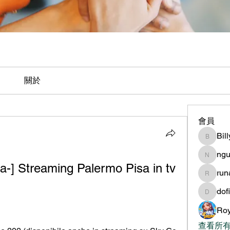
關於
會員
Bil
BillyNe
ngu
nguyen
ta-] Streaming Palermo Pisa in tv 
ru
runame
dof
dofilad
Roy
查看所有