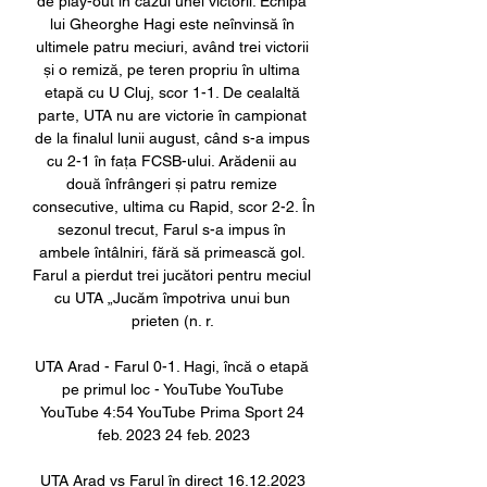
de play-out în cazul unei victorii. Echipa 
lui Gheorghe Hagi este neînvinsă în 
ultimele patru meciuri, având trei victorii 
și o remiză, pe teren propriu în ultima 
etapă cu U Cluj, scor 1-1. De cealaltă 
parte, UTA nu are victorie în campionat 
de la finalul lunii august, când s-a impus 
cu 2-1 în fața FCSB-ului. Arădenii au 
două înfrângeri și patru remize 
consecutive, ultima cu Rapid, scor 2-2. În 
sezonul trecut, Farul s-a impus în 
ambele întâlniri, fără să primească gol. 
Farul a pierdut trei jucători pentru meciul 
cu UTA „Jucăm împotriva unui bun 
prieten (n. r. 

UTA Arad - Farul 0-1. Hagi, încă o etapă 
pe primul loc - YouTube YouTube 
YouTube 4:54 YouTube Prima Sport 24 
feb. 2023 24 feb. 2023

UTA Arad vs Farul în direct 16.12.2023 