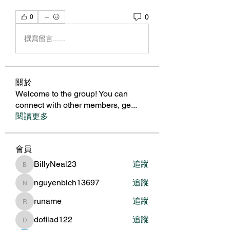
0
0
撰寫留言......
關於
Welcome to the group! You can
connect with other members, ge
...
閱讀更多
會員
BillyNeal23
追蹤
BillyNeal23
nguyenbich13697
追蹤
nguyenbich13697
runame
追蹤
runame
dofilad122
追蹤
dofilad122