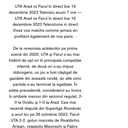
UTA Arad vs Farul în direct live 16 
decembrie 2023 Televiziu acum 7 ore — 
UTA Arad vs Farul în direct live 16 
decembrie 2023 Televiziune in direct 
Vivez vos matchs comme jamais en 
profitant également de nos paris ...

De la revenirea arădenilor pe prima 
scenă din 2020, UTA şi Farul s-au mai 
întâlnit de opt ori în principala competiţie 
internă, de două ori s-au impus 
dobrogenii, un joc a fost câştigat de 
gazdele din această rundă, iar alte cinci 
partide s-au terminat la egalitate. În 
ediţia precedentă, constănţenii au învins 
în ambele meciuri din sezonul regulat, 2-
0 la Ovidiu şi 1-0 la Arad. Cea mai 
recentă dispută din Superliga României 
a avut loc pe 26 octmbrie 2023, Farul-
UTA 2-2, goluri marcate de Rivaldinho, 
Artean, respectiv Micovschi şi Fabry. 
