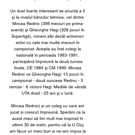
Un duel foarte interesant se anunţă a fi 
şi la nivelul băncilor tehnice, cel dintre 
Mircea Rednic (398 meciuri pe prima 
scenă) şi Gheorghe Hagi (328 jocuri în 
Superligă), nimeni alţii decât antrenori 
activi cu cele mai multe meciuri în 
campionat. Aceştia au fost colegi la 
naţională în perioada 1983-1991, 
participând împreună la două turnee 
finale, CE 1984 şi CM 1990. Mircea 
Rednic vs Gheorghe Hagi: 13 jocuri în 
campionat - două succese Rednic - 5 
remize - 6 victorii Hagi. Mediile de vârstă 
UTA Arad - 25 ani şi o lună. 

Mircea Rednic) și un coleg cu care am 
jucat și crescut împreună. Sperăm ca la 
acest meci să fim mult mai inspirați în 
ultimii 30 de metri, pentru că la U Cluj 
am făcut un meci bun și ne-am impus la 