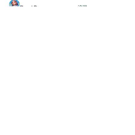
Royal Dream
追蹤
查看所有會員（482）
關於我們
我們的服務
關於協會
銀色大門大事紀（建置中
年度報告（建置中
媒體素材（建置中
常見問題（建置中
長輩故事集