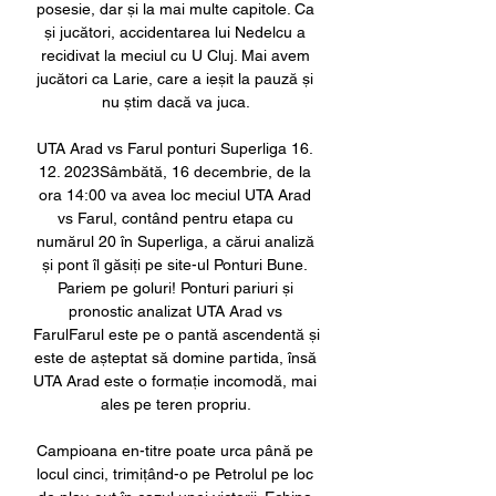
posesie, dar și la mai multe capitole. Ca 
și jucători, accidentarea lui Nedelcu a 
recidivat la meciul cu U Cluj. Mai avem 
jucători ca Larie, care a ieșit la pauză și 
nu știm dacă va juca. 

UTA Arad vs Farul ponturi Superliga 16. 
12. 2023Sâmbătă, 16 decembrie, de la 
ora 14:00 va avea loc meciul UTA Arad 
vs Farul, contând pentru etapa cu 
numărul 20 în Superliga, a cărui analiză 
și pont îl găsiți pe site-ul Ponturi Bune. 
Pariem pe goluri! Ponturi pariuri și 
pronostic analizat UTA Arad vs 
FarulFarul este pe o pantă ascendentă și 
este de așteptat să domine partida, însă 
UTA Arad este o formație incomodă, mai 
ales pe teren propriu. 

Campioana en-titre poate urca până pe 
locul cinci, trimițând-o pe Petrolul pe loc 