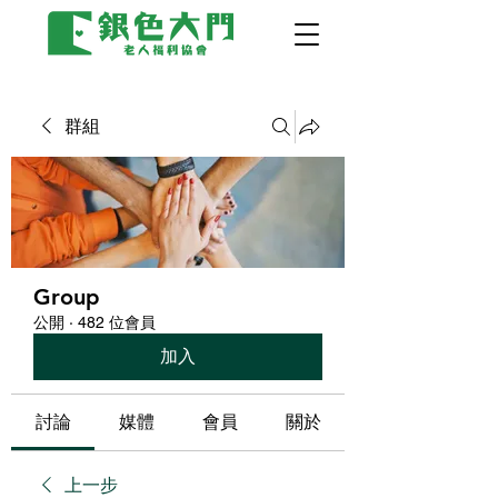
群組
Group
公開
·
482 位會員
加入
討論
媒體
會員
關於
上一步