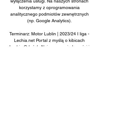
wyłączenia usługi. Na naszych stronach 
korzystamy z oprogramowania 
analitycznego podmiotów zewnętrznych 
(np. Google Analytics). 

Terminarz: Motor Lublin | 2023/24 I liga - 
Lechia.net Portal z myślą o kibicach 
Lechia Gdańsk. Najnowsze wiadomości i 
wydarzenie o klubie. Zdjęcia wprost z 
murawy. Obszerne archiwum, które 
zawiera bilety, ...
0
0
Write a comment...
關於