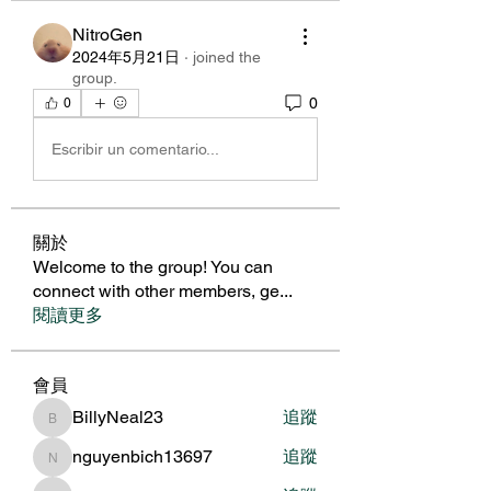
NitroGen
2024年5月21日
·
joined the
group.
0
0
Escribir un comentario...
關於
Welcome to the group! You can
connect with other members, ge
...
閱讀更多
會員
BillyNeal23
追蹤
BillyNeal23
nguyenbich13697
追蹤
nguyenbich13697