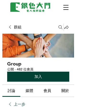
群組
Group
公開
·
482 位會員
加入
討論
媒體
會員
關於
上一步