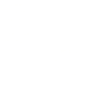
長輩故事集
弱勢長輩送餐
長輩藝術課程
長輩詠春課程
台灣綠燈籠運動
​送餐阿嬤繪本
​前往公司
銀色大門老人送餐平台
長照送餐管理系統
為家中長輩申請送餐
​銀髮商城
支持我們
支持長輩溫飽