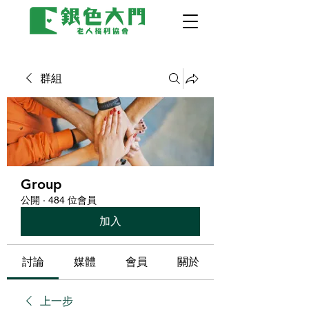
群組
Group
公開
·
484 位會員
加入
討論
媒體
會員
關於
上一步