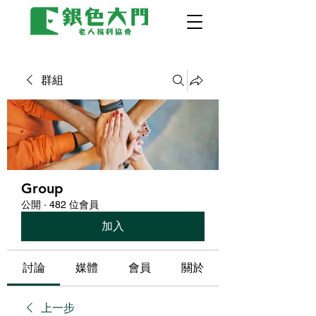
群組
Group
公開
·
482 位會員
加入
討論
媒體
會員
關於
上一步