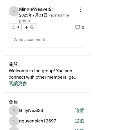
MinnieWeaver21
MinnieWeaver21
2025年7月31日
·
joined the
group.
0
0
Write a comment...
關於
Welcome to the group! You can
connect with other members, ge
...
閱讀更多
會員
BillyNeal23
追蹤
BillyNeal23
nguyenbich13697
追蹤
nguyenbich13697