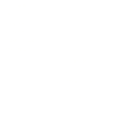
長輩故事集
弱勢長輩送餐
長輩藝術課程
長輩詠春課程
台灣綠燈籠運動
​送餐阿嬤繪本
​前往公司
銀色大門老人送餐平台
長照送餐管理系統
為家中長輩申請送餐
​銀髮商城
支持我們
支持長輩溫飽