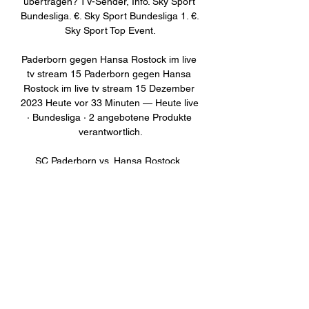
übertragen? TV-Sender, Info. Sky Sport 
Bundesliga. €. Sky Sport Bundesliga 1. €. 
Sky Sport Top Event.

Paderborn gegen Hansa Rostock im live 
tv stream 15 Paderborn gegen Hansa 
Rostock im live tv stream 15 Dezember 
2023 Heute vor 33 Minuten — Heute live 
· Bundesliga · 2 angebotene Produkte 
verantwortlich.

SC Paderborn vs. Hansa Rostock, 
Übertragung 28.11.2021 — SC 
Paderborn vs. Hansa Rostock, 
Übertragung: 2. Bundesliga heute live im 
TV, Livestream und Liveticker. Von SPOX. 
Sonntag, ...
0
0