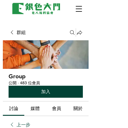
群組
Group
公開
·
483 位會員
加入
討論
媒體
會員
關於
上一步