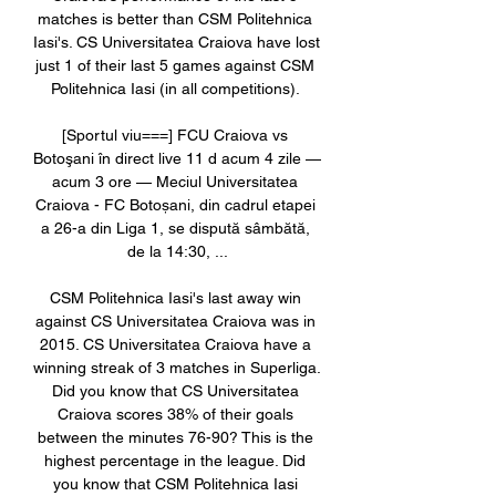
matches is better than CSM Politehnica 
Iasi's. CS Universitatea Craiova have lost 
just 1 of their last 5 games against CSM 
Politehnica Iasi (in all competitions). 

[Sportul viu===] FCU Craiova vs 
Botoşani în direct live 11 d acum 4 zile — 
acum 3 ore — Meciul Universitatea 
Craiova - FC Botoșani, din cadrul etapei 
a 26-a din Liga 1, se dispută sâmbătă, 
de la 14:30, ...

CSM Politehnica Iasi's last away win 
against CS Universitatea Craiova was in 
2015. CS Universitatea Craiova have a 
winning streak of 3 matches in Superliga. 
Did you know that CS Universitatea 
Craiova scores 38% of their goals 
between the minutes 76-90? This is the 
highest percentage in the league. Did 
you know that CSM Politehnica Iasi 