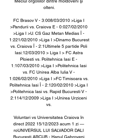
Meciul orgoliilor dintre moldoveni şi 
olteni.

FC Brasov V - 3:008/03/2010 >Liga I 
>Pandurii vs. Craiova E - 0:027/02/2010 
>Liga I >U. CS Gaz Metan Medias Î - 
1:221/02/2010 >Liga I >Dinamo Bucurest 
vs. Craiova Î - 2:1Ultimele 5 partide Poli 
Iasi:12/03/2010 > Liga I > FC Astra 
Ploiesti vs. Politehnica Iasi E - 
1:107/03/2010 >Liga I >Politehnica Iasi 
vs. FC Unirea Alba Iulia V - 
1:026/02/2010 >Liga I >FC Timisoara vs. 
Politehnica Iasi Î - 2:120/02/2010 >Liga I 
>Politehnica Iasi vs. Rapid Bucuresti V - 
2:114/12/2009 >Liga I >Unirea Urziceni 
vs. 

Voluntari vs Universitatea Craiova în 
direct 2022 15/12/2023 acum 1 zi — 
roUNIVERSUL LUI SALVADOR DALI 
Bucuresti ARCUB - Hanul Gabroveni 