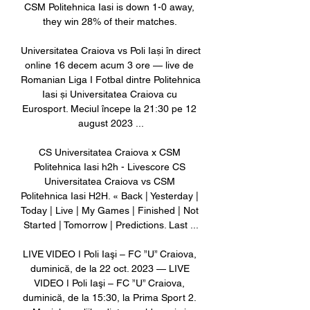
CSM Politehnica Iasi is down 1-0 away, 
they win 28% of their matches. 

Universitatea Craiova vs Poli Iași în direct 
online 16 decem acum 3 ore — live de 
Romanian Liga I Fotbal dintre Politehnica 
Iasi și Universitatea Craiova cu 
Eurosport. Meciul începe la 21:30 pe 12 
august 2023 ...

CS Universitatea Craiova x CSM 
Politehnica Iasi h2h - Livescore CS 
Universitatea Craiova vs CSM 
Politehnica Iasi H2H. « Back | Yesterday | 
Today | Live | My Games | Finished | Not 
Started | Tomorrow | Predictions. Last ...

LIVE VIDEO ǀ Poli Iaşi – FC ”U” Craiova, 
duminică, de la 22 oct. 2023 — LIVE 
VIDEO ǀ Poli Iaşi – FC ”U” Craiova, 
duminică, de la 15:30, la Prima Sport 2. 