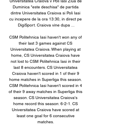
Universitatea Craiova v Poli Iasi Ziua de 
Duminica "este deschisa" de partida 
dintre Universitatea Craiova si Poli Iasi 
cu incepere de la ora 13:30, in direct pe 
DigiSport. Craiova vine dupa ...

CSM Politehnica Iasi haven't won any of 
their last 3 games against CS 
Universitatea Craiova. When playing at 
home, CS Universitatea Craiova have 
not lost to CSM Politehnica Iasi in their 
last 8 encounters. CS Universitatea 
Craiova haven't scored in 1 of their 9 
home matches in Superliga this season. 
CSM Politehnica Iasi haven't scored in 4 
of their 9 away matches in Superliga this 
season. CS Universitatea Craiova's 
home record this season: 6-2-1. CS 
Universitatea Craiova have scored at 
least one goal for 6 consecutive 
matches. 
