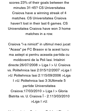
scores 23% of their goals between the 
minutes 31-45? CS Universitatea 
Craiova have a winning streak of 4 
matches. CS Universitatea Craiova 
haven't lost in their last 6 games. CS 
Universitatea Craiova have won 3 home 
matches in a row. 

Craiova "i-a nimicit" in ultimul meci jucat 
"Acasa" pe FC Brasov si la acest lucru 
ma astept si pentru aceasta partida cu 
moldovenii de la Poli Iasi. Intalniri 
directe:26/07/2008 > Liga I > U. Craiova 
vs. Politehnica Iasi 2:015/12/2007 >Liga I 
>U. Politehnica Iasi 2:115/09/2006 >Liga 
I >U. Politehnica Iasi 3:3Ultimele 5 
partide Universitatea 
Craiova:17/03/2010 > Liga I > Gloria 
Bistrita vs. U. Craiova Î - 2:113/03/2010 
>Liga I >U. 
