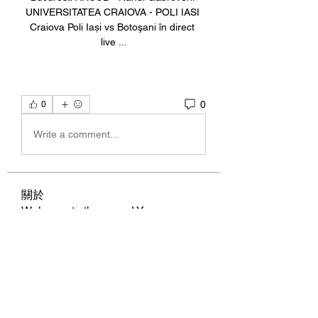
UNIVERSITATEA CRAIOVA - POLI IASI 
Craiova Poli Iași vs Botoşani în direct 
live ...
0
0
Write a comment...
關於
Welcome to the group! You can
connect with other members, ge
...
閱讀更多
會員
BillyNeal23
追蹤
BillyNeal23