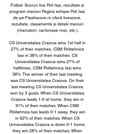
Fotbal: Scoruri live Poli Iași, rezultate și 
program meciuri Pagina echipei Poli Iași 
de pe Flashscore.ro oferă livescore, 
rezultate, clasamente și detalii meciuri 
(marcatori, cartonașe roșii, etc.).

CS Universitatea Craiova wins 1st half in 
27% of their matches, CSM Politehnica 
Iasi in 38% of their matches. CS 
Universitatea Craiova wins 27% of 
halftimes, CSM Politehnica Iasi wins 
38%. The winner of their last meeting 
was CS Universitatea Craiova. On their 
last meeting CS Universitatea Craiova 
won by 3 goals. When CS Universitatea 
Craiova leads 1-0 at home, they win in 
91% of their matches. When CSM 
Politehnica Iasi leads 0-1 away, they win 
in 62% of their matches. When CS 
Universitatea Craiova is down 0-1 home, 
they win 28% of their matches. When 