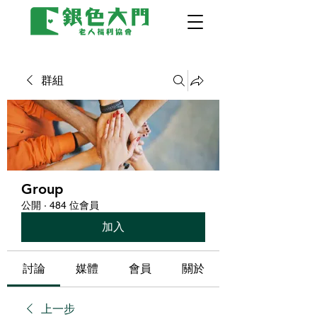
群組
Group
公開
·
484 位會員
加入
討論
媒體
會員
關於
上一步