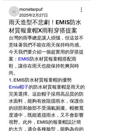
mcnetarpuf
mcnetarpuf
2025年2月27日
雨天造型不悲劇！EMIS防水
材質報童帽X雨鞋穿搭提案
台灣的雨季總是讓人煩惱，但這並不
意味著我們不能在雨天保持時尚感。
今天我們要介紹一個超實用的穿搭提
案：
EMIS
防水材質報童帽搭配雨
鞋，讓你在雨天也能保持乾爽與時
尚。
1. EMIS防水材質報童帽的優勢
Emis帽子
的防水材質報童帽是雨天的
完美選擇。這款帽子採用高品質的防
水面料，能夠有效阻擋雨水，保護你
的頭部和臉部不受濕氣困擾。帽檐寬
度適中，既能遮擋雨水，又不會影響
視野。此外，EMIS的報童帽設計簡
約大方，適合各種臉型，能夠為你的