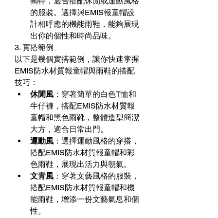
獨特，適合搭配休閒或運動風格
的服裝。選擇與EMIS報童帽設
計相呼應的機能雨鞋，能夠展現
出你的個性和時尚品味。
3. 實搭範例
以下是幾個實搭範例，讓你快速掌握
EMIS防水材質報童帽與雨鞋的搭配
技巧：
休閒風
：穿著簡單的白色T恤和
牛仔褲，搭配EMIS防水材質報
童帽和黑色雨靴，整體造型簡潔
大方，適合日常出門。
運動風
：選擇運動風格的穿搭，
搭配EMIS防水材質報童帽和彩
色雨鞋，展現出活力與朝氣。
文青風
：穿著文藝風格的服裝，
搭配EMIS防水材質報童帽和機
能雨鞋，增添一份文藝氣息和個
性。