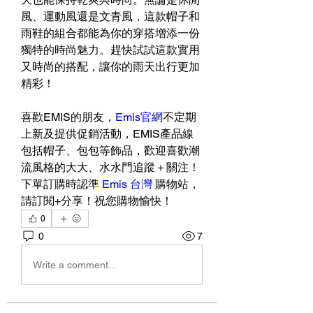
風、運動風還是文青風，這款帽子和
雨鞋的組合都能為你的穿搭增添一份
獨特的時尚魅力。趕快試試這款實用
又時尚的搭配，讓你的雨天出行更加
精彩！
喜歡EMIS的朋友，
Emis官網
不定期
上新及提供促銷活動，EMIS產品線
包括帽子、包包等飾品，歡迎喜歡潮
流風格的大大、水水門追蹤＋關注！
下單訂購時認準 
Emis 台灣
 購物站，
請訂閱+分享！祝您購物愉快！
0
0
7
Write a comment...