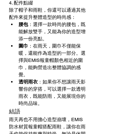
4. 配件點綴
除了帽子和雨鞋，你還可以通過其他
配件來提升整體造型的時尚感：
腰包
：選擇一款時尚的腰包，既
能解放雙手，又能為你的造型增
添一份亮點。
圍巾
：在雨天，圍巾不僅能保
暖，還能作為造型的一部分。選
擇與EMIS報童帽顏色相近的圍
巾，能夠營造出整體協調的感
覺。
透明雨衣
：如果你不想讓雨天影
響你的穿搭，可以選擇一款透明
雨衣，既能防雨，又能展現你的
時尚品味。
結語
雨天再也不用擔心造型崩壞，EMIS
防水材質報童帽搭配雨鞋，讓你在雨
天也能保持乾爽與時尚。無論是休閒