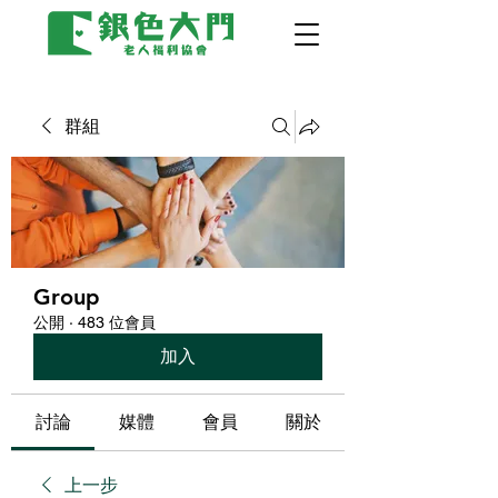
群組
Group
公開
·
483 位會員
加入
討論
媒體
會員
關於
上一步