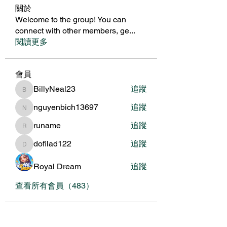
關於
Welcome to the group! You can
connect with other members, ge
...
閱讀更多
會員
BillyNeal23
追蹤
BillyNeal23
nguyenbich13697
追蹤
nguyenbich13697
runame
追蹤
runame
dofilad122
追蹤
dofilad122
Royal Dream
追蹤
查看所有會員（483）