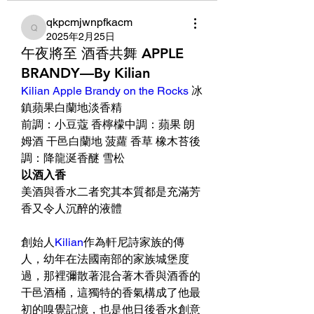
qkpcmjwnpfkacm
qkpcmjwnpfkacm
2025年2月25日
午夜將至 酒香共舞 APPLE
BRANDY—By Kilian
Kilian Apple Brandy on the Rocks
 冰
鎮蘋果白蘭地淡香精
前調：小豆蔻 香檸檬中調：蘋果 朗
姆酒 干邑白蘭地 菠蘿 香草 橡木苔後
調：降龍涎香醚 雪松
以酒入香
美酒與香水二者究其本質都是充滿芳
香又令人沉醉的液體
創始人
Kilian
作為軒尼詩家族的傳
人，幼年在法國南部的家族城堡度
過，那裡彌散著混合著木香與酒香的
干邑酒桶，這獨特的香氣構成了他最
初的嗅覺記憶，也是他日後香水創意