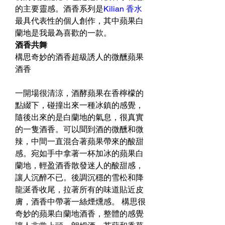
的主要靈感。酒香系列是
Kilian 香水
最具代表性的個人創作，其中蘋果白
蘭地是我最為喜歡的一款。
酒香共舞
構思奇妙的酒香超級誘人的微醺蘋果
酒香
一開場很清涼，酒酵蘋果在香檸檬的
點綴下，碰撞出來一種冰鎮的感覺，
隨後出來的是白蘭地的氣息，很真實
的一隻酒香。可以聞到酒的微醺和微
辣，中間一直混合著蘋果帶來的酸甜
感。宛如手中拿著一杯加冰的蘋果白
蘭地，輕盈酒香散發迷人的酸甜感，
讓人沉醉不已。後調沉穩的雪松和降
龍涎香收尾，拉著所有的味道貼近皮
膚，酒香中帶著一絲煙燻感。 構思很
奇妙的蘋果白蘭地酒香，整體的感覺