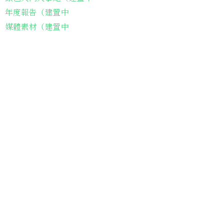
年度報告（建置中
媒體素材（建置中
常見問題（建置中
長輩故事集
弱勢長輩送餐
長輩藝術課程
長輩詠春課程
台灣綠燈籠運動
​送餐阿嬤繪本
​前往公司
銀色大門老人送餐平台
長照送餐管理系統
為家中長輩申請送餐
​銀髮商城