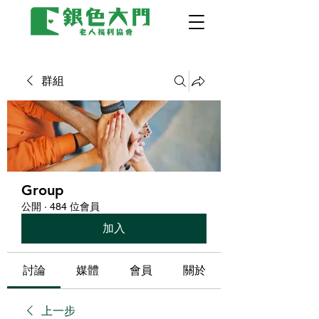
群組
Group
公開
·
484 位會員
加入
討論
媒體
會員
關於
上一步