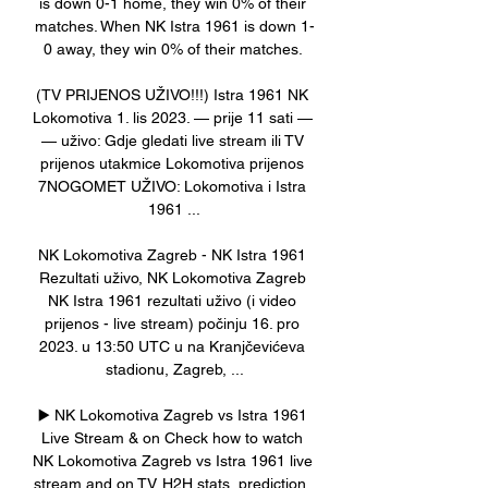
is down 0-1 home, they win 0% of their 
matches. When NK Istra 1961 is down 1-
0 away, they win 0% of their matches. 

(TV PRIJENOS UŽIVO!!!) Istra 1961 NK 
Lokomotiva 1. lis 2023. — prije 11 sati — 
— uživo: Gdje gledati live stream ili TV 
prijenos utakmice Lokomotiva prijenos 
7NOGOMET UŽIVO: Lokomotiva i Istra 
1961 ...

NK Lokomotiva Zagreb - NK Istra 1961 
Rezultati uživo, NK Lokomotiva Zagreb 
NK Istra 1961 rezultati uživo (i video 
prijenos - live stream) počinju 16. pro 
2023. u 13:50 UTC u na Kranjčevićeva 
stadionu, Zagreb, ...

▶️ NK Lokomotiva Zagreb vs Istra 1961 
Live Stream & on Check how to watch 
NK Lokomotiva Zagreb vs Istra 1961 live 
stream and on TV. H2H stats, prediction, 