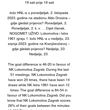
19 sati prije 19 sati

kolo HNL-a u ponedjeljak, 2. listopada 
2023. godine na stadionu Aldo Drosina – 
gdje gledati prijenos? Ponedjeljak, 2. 
Ponedjeljak, 2. k. v. … Cijeli članak.. 
NOGOMET UŽIVO: Lokomotiva i Istra 
1961 igraju 1. kolo HNL-a u nedjelju, 23. 
srpnja 2023. godine na Kranjčevićevoj – 
gdje gledati prijenos? Nedjelja, 23. 
Nedjelja, 23. 

The goal difference is 46-20 in favour of 
NK Lokomotiva Zagreb. During the last 
51 meetings, NK Lokomotiva Zagreb 
have won 25 times, there have been 14 
draws while NK Istra 1961 have won 12 
times. The goal difference is 84-54 in 
favour of NK Lokomotiva Zagreb. Did you 
know that NK Lokomotiva Zagreb scores 
26% of their goals between the minutes 