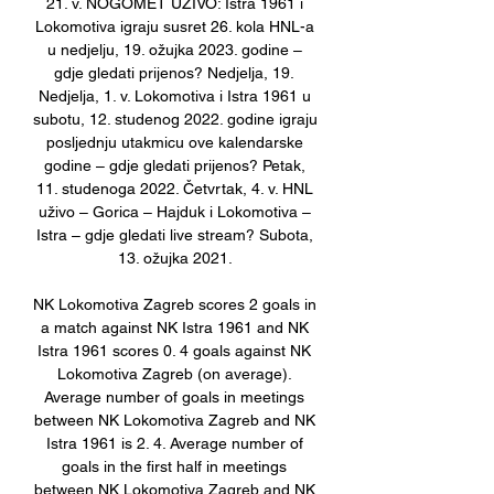
21. v. NOGOMET UŽIVO: Istra 1961 i 
Lokomotiva igraju susret 26. kola HNL-a 
u nedjelju, 19. ožujka 2023. godine – 
gdje gledati prijenos? Nedjelja, 19. 
Nedjelja, 1. v. Lokomotiva i Istra 1961 u 
subotu, 12. studenog 2022. godine igraju 
posljednju utakmicu ove kalendarske 
godine – gdje gledati prijenos? Petak, 
11. studenoga 2022. Četvrtak, 4. v. HNL 
uživo – Gorica – Hajduk i Lokomotiva – 
Istra – gdje gledati live stream? Subota, 
13. ožujka 2021. 

NK Lokomotiva Zagreb scores 2 goals in 
a match against NK Istra 1961 and NK 
Istra 1961 scores 0. 4 goals against NK 
Lokomotiva Zagreb (on average). 
Average number of goals in meetings 
between NK Lokomotiva Zagreb and NK 
Istra 1961 is 2. 4. Average number of 
goals in the first half in meetings 
between NK Lokomotiva Zagreb and NK 