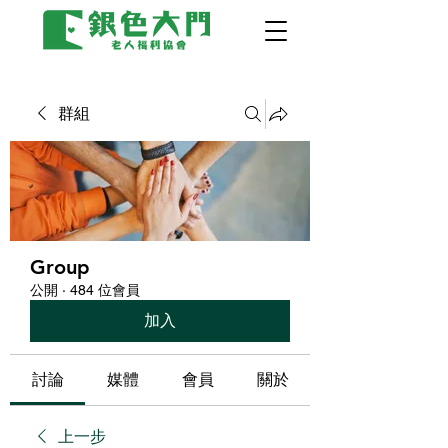
群組
Group
公開
·
484 位會員
加入
討論
媒體
會員
關於
上一步