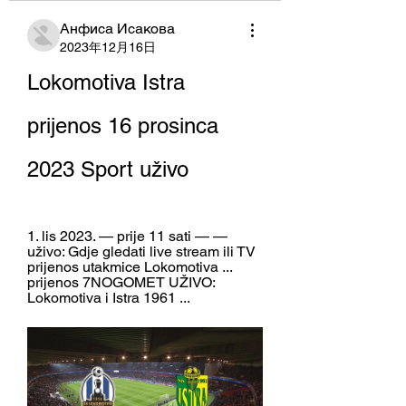
Анфиса Исакова
2023年12月16日
Lokomotiva Istra 
prijenos 16 prosinca 
2023 Sport uživo
1. lis 2023. — prije 11 sati — — 
uživo: Gdje gledati live stream ili TV 
prijenos utakmice Lokomotiva ... 
prijenos 7NOGOMET UŽIVO: 
Lokomotiva i Istra 1961 ...