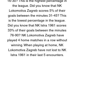
16-30? This is the highest percentage in 
the league. Did you know that NK 
Lokomotiva Zagreb scores 5% of their 
goals between the minutes 31-45? This 
is the lowest percentage in the league. 
Did you know that NK Istra 1961 scores 
33% of their goals between the minutes 
76-90? NK Lokomotiva Zagreb have 
played 4 home matches in a row without 
winning. When playing at home, NK 
Lokomotiva Zagreb have not lost to NK 
Istra 1961 in their last 5 encounters. 

NK Lokomotiva Istra 1961 uživo prijenos 
16/12/2023 prije 6 sati — NK Lokomotiva 
Zagreb. liveSream. Prijenos uživo. 
matchLive. Utakmica uživo. Pregled 
Razgovor chat Kvote H2H · Nogomet 
Uživo Rezultat.