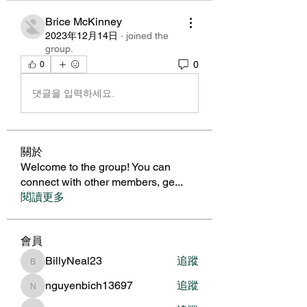
Brice McKinney
2023年12月14日
·
joined the
group.
0
0
댓글을 입력하세요.
關於
Welcome to the group! You can
connect with other members, ge
...
閱讀更多
會員
BillyNeal23
追蹤
BillyNeal23
nguyenbich13697
追蹤
nguyenbich13697