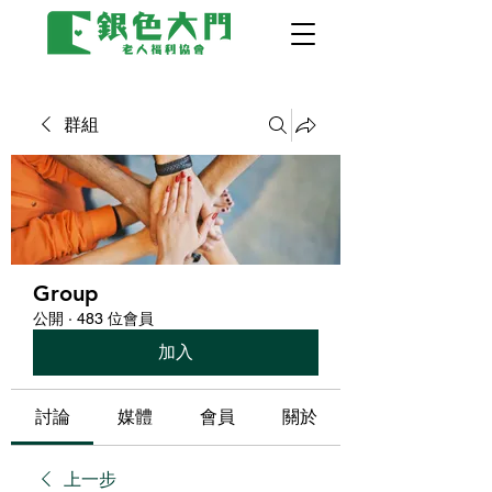
群組
Group
公開
·
483 位會員
加入
討論
媒體
會員
關於
上一步