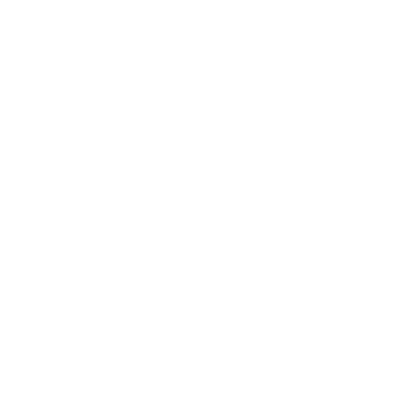
長輩故事集
弱勢長輩送餐
長輩藝術課程
長輩詠春課程
台灣綠燈籠運動
​送餐阿嬤繪本
​前往公司
銀色大門老人送餐平台
長照送餐管理系統
為家中長輩申請送餐
​銀髮商城
支持我們
支持長輩溫飽