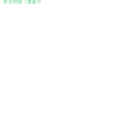
常見問題（建置中
長輩故事集
弱勢長輩送餐
長輩藝術課程
長輩詠春課程
台灣綠燈籠運動
​送餐阿嬤繪本
​前往公司
銀色大門老人送餐平台
長照送餐管理系統
為家中長輩申請送餐
​銀髮商城
支持我們