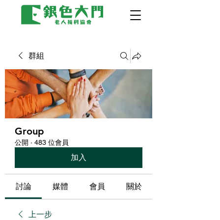
群組
Group
公開
·
483 位會員
加入
討論
媒體
會員
關於
上一步