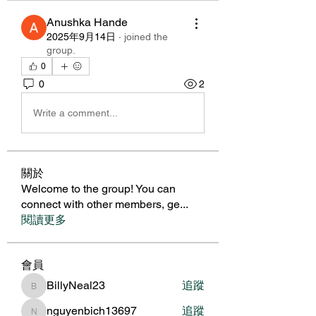
Anushka Hande
2025年9月14日
·
joined the
group.
0
0
2
Write a comment...
關於
Welcome to the group! You can
connect with other members, ge
...
閱讀更多
會員
BillyNeal23
追蹤
BillyNeal23
nguyenbich13697
追蹤