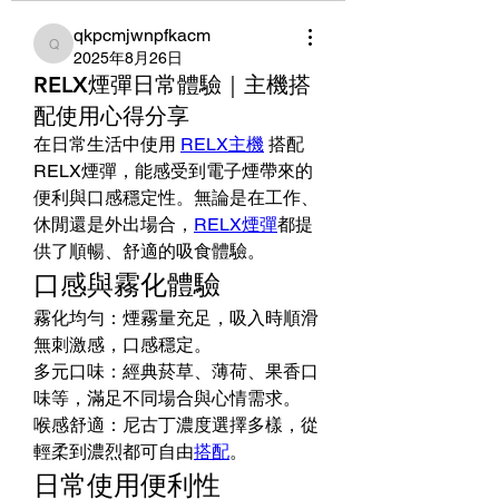
qkpcmjwnpfkacm
qkpcmjwnpfkacm
2025年8月26日
RELX煙彈日常體驗｜主機搭
配使用心得分享
在日常生活中使用 
RELX主機
 搭配 
RELX煙彈，能感受到電子煙帶來的
便利與口感穩定性。無論是在工作、
休閒還是外出場合，
RELX煙彈
都提
供了順暢、舒適的吸食體驗。
口感與霧化體驗
霧化均勻：煙霧量充足，吸入時順滑
無刺激感，口感穩定。
多元口味：經典菸草、薄荷、果香口
味等，滿足不同場合與心情需求。
喉感舒適：尼古丁濃度選擇多樣，從
輕柔到濃烈都可自由
搭配
。
日常使用便利性