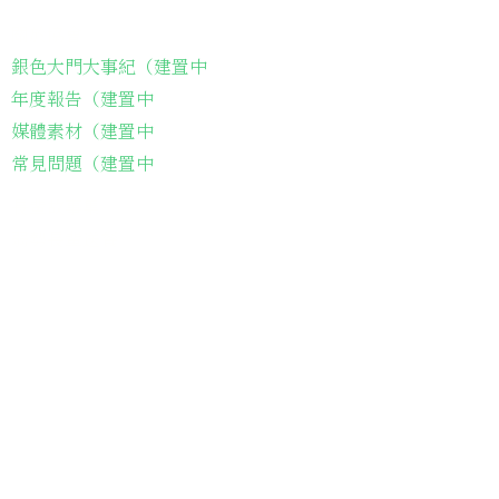
關於協會
銀色大門大事紀（建置中
年度報告（建置中
媒體素材（建置中
常見問題（建置中
長輩故事集
弱勢長輩送餐
長輩藝術課程
長輩詠春課程
台灣綠燈籠運動
​送餐阿嬤繪本
​前往公司
銀色大門老人送餐平台
長照送餐管理系統