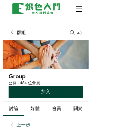
群組
Group
公開
·
484 位會員
加入
討論
媒體
會員
關於
上一步