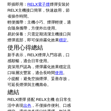
即插即用：
RELX電子煙
煙彈安裝於
RELX主機接口簡單，快速啟用，節
省操作時間。
輕便攜帶：主機小巧、煙彈輕便，適
合隨身攜帶，方便外出使用。
易於保養：只需定期清潔主機接口與
煙彈底部，即可保持霧化效果
穩定
。
使用心得總結
新手表示，RELX煙彈入門容易，口
感順暢，適合日常使用。
資深用戶認為，煙彈霧化效果穩定且
口味層次豐富，適合長時間
使用
。
小提醒：避免空抽煙彈、妥善存放，
可延長煙彈與主機壽命。
總結
RELX煙彈 搭配 RELX主機 在日常生
活中表現
出色
，不僅操作便利、口感