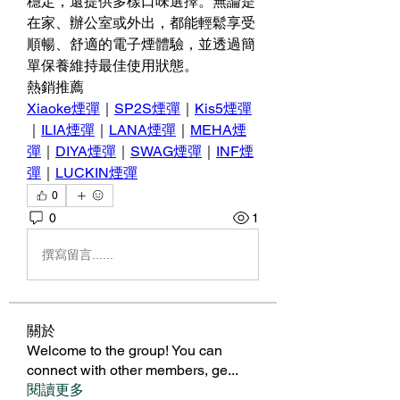
穩定，還提供多樣口味選擇。無論是
在家、辦公室或外出，都能輕鬆享受
順暢、舒適的電子煙體驗，並透過簡
單保養維持最佳使用狀態。
熱銷推薦
Xiaoke煙彈
｜
SP2S煙彈
｜
Kis5煙彈
｜
ILIA煙彈
｜
LANA煙彈
｜
MEHA煙
彈
｜
DIYA煙彈
｜
SWAG煙彈
｜
INF煙
彈
｜
LUCKIN煙彈
0
0
1
撰寫留言......
關於
Welcome to the group! You can
connect with other members, ge
...
閱讀更多