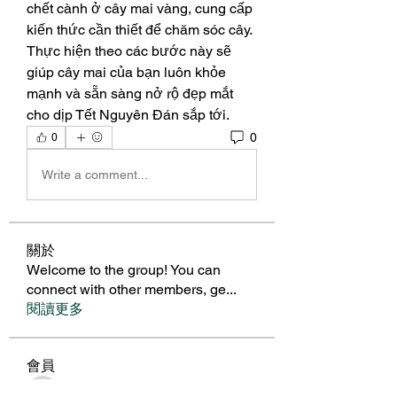
chết cành ở cây mai vàng, cung cấp 
kiến thức cần thiết để chăm sóc cây. 
Thực hiện theo các bước này sẽ 
giúp cây mai của bạn luôn khỏe 
mạnh và sẵn sàng nở rộ đẹp mắt 
cho dịp Tết Nguyên Đán sắp tới.
0
0
Write a comment...
關於
Welcome to the group! You can
connect with other members, ge
...
閱讀更多
會員
BillyNeal23
追蹤