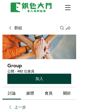
群組
Group
公開
·
482 位會員
加入
討論
媒體
會員
關於
上一步