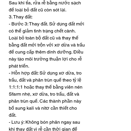
Sau khi tỉa, rửa rễ bằng nước sạch 
để loại bỏ đất cũ còn sót lại.
3. Thay đất:
- Bước 3: Thay đất. Sử dụng đất mới 
có thể giảm tình trạng chết cành. 
Loại bỏ toàn bộ đất cũ và thay thế 
bằng đất mới trộn với xơ dừa và trấu 
để cung cấp thêm dinh dưỡng. Điều 
này tạo môi trường thuận lợi cho rễ 
phát triển.
- Hỗn hợp đất: Sử dụng xơ dừa, tro 
trấu, đất và phân trùn quế theo tỷ lệ 
1:1:1:1 hoặc thay thế bằng viên nén 
Sfarm nhẹ, xơ dừa, tro trấu, đất và 
phân trùn quế. Các thành phần này 
bổ sung kali và nitơ cần thiết cho 
đất.
- Lưu ý: Không bón phân ngay sau 
khi thay đất vì rễ cần thời gian để 