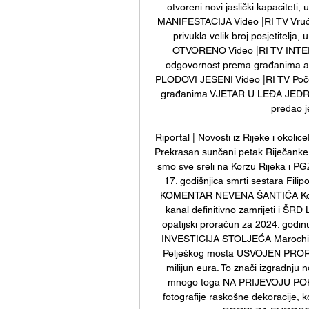
otvoreni novi jaslički kapacitet
MANIFESTACIJA Video |RI TV Vrući m
privukla velik broj posjetitelj
OTVORENO Video |RI TV INTERVJ
odgovornost prema građanima ali 
PLODOVI JESENI Video |RI TV Počeo
građanima VJETAR U LEĐA JEDRIL
predao je
Riportal | Novosti iz Rijeke i o
Prekrasan sunčani petak Riječanke i 
smo sve sreli na Korzu Rijeka i 
17. godišnjica smrti sestara Filipo
KOMENTAR NEVENA ŠANTIĆA Kolumna
kanal definitivno zamrijeti i ŠR
opatijski proračun za 2024. godi
INVESTICIJA STOLJEĆA Marochini: U
Pelješkog mosta USVOJEN PRORAČ
milijun eura. To znači izgradnju n
mnogo toga NA PRIJEVOJU POKL
fotografije raskošne dekoracije,