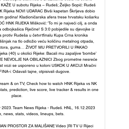
AŽE U subotu Rijeka – Rudeš; Željko Sopić: Rudeš 
K Rijeka NOVI UDARAC Bivši kapetan Škrljeva dobio 
 godina! Kladioničarska afera trese hrvatsku košarku 
K RIJEKA Mišković: ‘To mi je najveći cilj, a onda 
 odbojkašica Rječine! S 3:0 pobijedile su djevojke iz 
 protiv Rudeša u četvrtfinalu Kupa Crna kronika 
k na tlo odložio veću količinu metalnog otpada, 
latora, guma… ŽIVOT MU PRETVORILI U PAKAO 
ka (40) u okolici Rijeke: Bacali mu zapaljive ‘bombe’ 
 NOVE NEVOLJE NA OBILAZNICI Zbog prometne nesreće 
Trsat vozi se usporeno u koloni USKOK U AKCIJI Mračni 
FINA-i: Odavali tajne, otpisivali dugove. 

tream & on TV, Check how to watch HNK Rijeka vs NK 
s, prediction, live score, live tracker & results in one 
place.

r 2023. Team News Rijeka - Rudeš. HNL, 16.12.2023 
 news, stats, videos, lineups, bets.

DAN PROSTOR ZA MALIŠANE Video |RI TV U Rijeci 