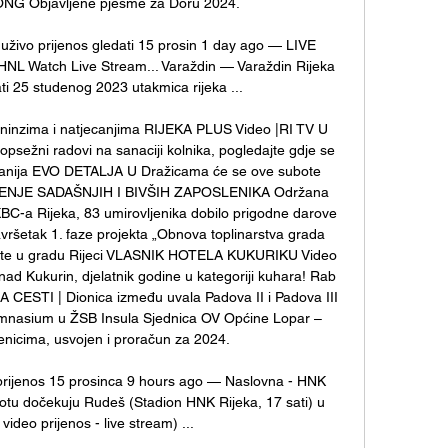
 Objavljene pjesme za Doru 2024. 

ivo prijenos gledati 15 prosin 1 day ago — LIVE 
L Watch Live Stream... Varaždin — Varaždin Rijeka 
ti 25 studenog 2023 utakmica rijeka ...

reninzima i natjecanjima RIJEKA PLUS Video |RI TV U 
u opsežni radovi na sanaciji kolnika, pogledajte gdje se 
 županija EVO DETALJA U Dražicama će se ove subote 
DRUŽENJE SADAŠNJIH I BIVŠIH ZAPOSLENIKA Održana 
BC-a Rijeka, 83 umirovljenika dobilo prigodne darove 
vršetak 1. faze projekta „Obnova toplinarstva grada 
vjete u gradu Rijeci VLASNIK HOTELA KUKURIKU Video 
d Kukurin, djelatnik godine u kategoriji kuhara! Rab 
STI | Dionica između uvala Padova II i Padova III 
mnasium u ŽSB Insula Sjednica OV Općine Lopar – 
enicima, usvojen i proračun za 2024. 

prijenos 15 prosinca 9 hours ago — Naslovna - HNK 
tu dočekuju Rudeš (Stadion HNK Rijeka, 17 sati) u 
video prijenos - live stream) ...
