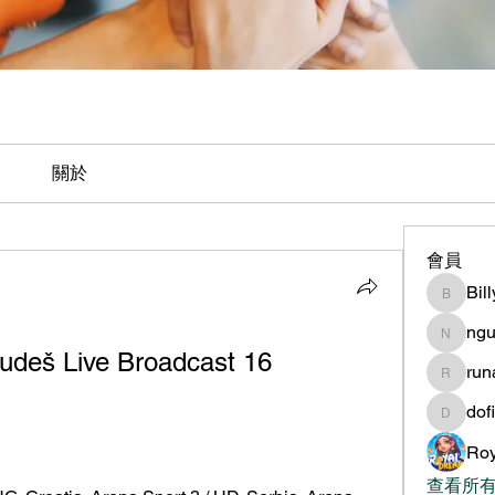
關於
會員
Bil
BillyNe
ngu
nguyen
udeš Live Broadcast 16 
ru
runame
dof
dofilad
Roy
查看所有