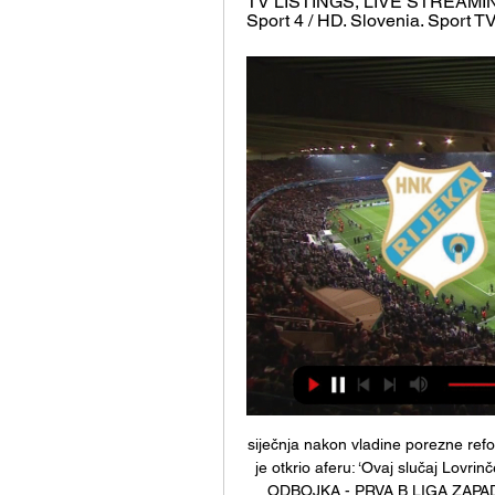
TV LISTINGS, LIVE STREAMING. 
Sport 4 / HD. Slovenia. Sport TV
siječnja nakon vladine porezne r
je otkrio aferu: ‘Ovaj slučaj Lovrin
ODBOJKA - PRVA B LIGA ZAPAD Uz