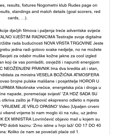
res, results, fixtures Nogometni klub Rudes page on 
sults, standings and match details (goal scorers, red 
cards, …).

ije dječjih filmova i paljenja treće adventske svijeće 
NO VJEŠTIM RADNICIMA Testirajte svoje digitalne 
i za tržište rada budućnosti NOVA VRSTA TRGOVINE Jeste 
Zagrebu jedna radi gotovo svake nedjelje, no ne možete 
 Savjeti za odabir muške kožne jakne za cool izgled 
koji će vas pomladiti, osvježiti i napuniti energijom 
 NEOŽENJENI PRAVNIK Ima dva kredita ali i stan, 
andidata za ministra VESELA BOŽIĆNA ATMOSFERA 
vao brojne pulske mališane i posjetitelje HOROR U 
MA Nikotinske vrećice, energetska pića i droga u 
tične napade, poremećaje svijesti’ 'ZA HDZ SADA SU 
tkriva zašto je Filipović ekspresno odletio s mjesta 
jen’ 'VRIJEME JE VRLO OPASNO' Video |Upaljen crveni 
vikend vrijeme bi nam moglo ići na ruku, uz jedno 
K EX MINISTRA Lovrinčević objavio mail u kojem su 
PPD dobiti kaznu: ‘Zrno istine u hrpi laži’ OD 17 DO 40 
a: Koliko će nam se povećati plaće od 1. 
