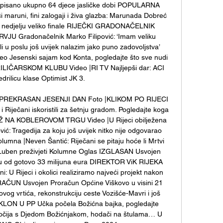
i, upisano ukupno 64 djece jasličke dobi POPULARNA 
aruni, fini zalogaji i živa glazba: Marunada Dobreć 
a, u nedjelju veliko finale RIJEČKI GRADONAČELNIK 
U Gradonačelnik Marko Filipović: ‘Imam veliku 
u poslu još uvijek nalazim jako puno zadovoljstva’ 
 Jesenski sajam kod Konta, pogledajte što sve nudi 
IČARSKOM KLUBU Video |RI TV Najljepši dar: ACI 
drilicu klase Optimist JK 3. 

kolicePREKRASAN JESENJI DAN Foto |KLIKOM PO RIJECI 
Riječani iskoristili za šetnju gradom. Pogledajte koga 
PGŽ NA KOBLEROVOM TRGU Video |U Rijeci obilježena 
vić: Tragedija za koju još uvijek nitko nije odgovarao 
 |Neven Šantić: Riječani se pitaju hoće li Mrtvi 
D Luben preživjeti Kolumne Oglas IZGLASAN Usvojen 
nu od gotovo 33 milijuna eura DIREKTOR ViK RIJEKA 
 Rijeci i okolici realiziramo najveći projekt nakon 
UN Usvojen Proračun Općine Viškovo u visini 21 
ovog vrtića, rekonstrukciju ceste Vozišće-Mavri i još 
ON U PP Učka počela Božićna bajka, pogledajte 
 kočija s Djedom Božićnjakom, hodači na štulama… U 