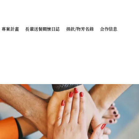
專案計畫
長輩送餐關懷日誌
捐款/物芳名錄
合作信息