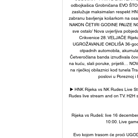
odbojkašica Grobničana EVO ŠTO K
zaslužuje maksimalan respekt HN
zabranu bavljenja košarkom na osam
NAKON ČETIRI GODINE PAUZE NOĆ HN
sve ostalo’ Nova uvjerljiva pobjeda
Crikvenice 28. VELJAČE Rijeka
UGROŽAVANJE OKOLIŠA 36-godišnja
otpadnih automobila, akumu
Četveročlana banda iznuđivala čovje
na kuću, slali poruke, prijetili…
na riječkoj obilaznici kod tunela 
poslovi u Poreznoj i 
▶️ HNK Rijeka vs NK Rudes Live S
Rudes live stream and on TV. H2H stat
Rijeka vs Rudeš: live 16 decembe
10:00. Live game,
Evo kojom trasom će proći UGO