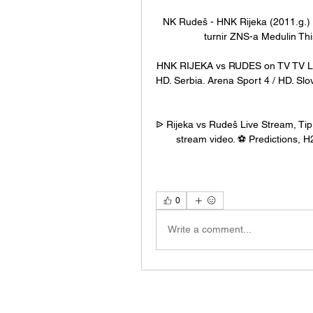
NK Rudeš - HNK Rijeka (2011.g.) 
turnir ZNS-a Medulin Thi
HNK RIJEKA vs RUDES on TV TV LI
HD. Serbia. Arena Sport 4 / HD. Slov
ᐉ Rijeka vs Rudeš Live Stream, Tip
stream video. ⚽️ Predictions, H
0
Write a comment...