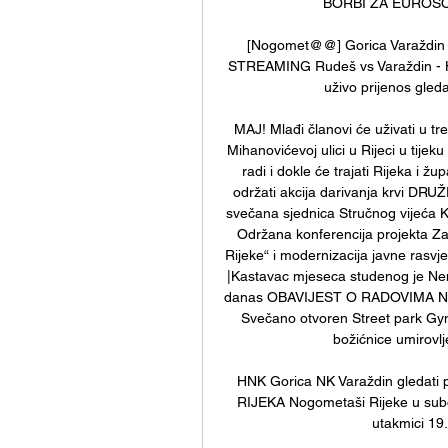
BORBI ZA EUROSONG
[Nogomet@@] Gorica Varaždin už
STREAMING Rudeš vs Varaždin - HN
uživo prijenos gleda
MAJ! Mlađi članovi će uživati u t
Mihanovićevoj ulici u Rijeci u tijek
radi i dokle će trajati Rijeka i
održati akcija darivanja krvi 
svečana sjednica Stručnog vijeća K
Održana konferencija projekta Za
Rijeke“ i modernizacija javne ras
|Kastavac mjeseca studenog je Nena
danas OBAVIJEST O RADOVIMA NA CE
Svečano otvoren Street park Gy
božićnice umirovlj
HNK Gorica NK Varaždin gledati 
RIJEKA Nogometaši Rijeke u subo
utakmici 19. 