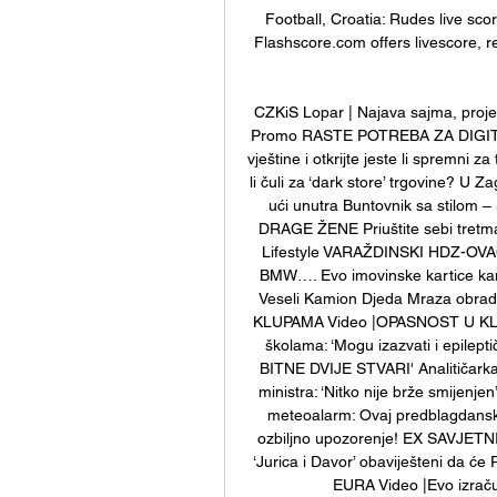
Football, Croatia: Rudes live sco
Flashscore.com offers livescore, re
CZKiS Lopar | Najava sajma, projekc
Promo RASTE POTREBA ZA DIGITAL
vještine i otkrijte jeste li spremn
li čuli za ‘dark store’ trgovine? U 
ući unutra Buntovnik sa stilom –
DRAGE ŽENE Priuštite sebi tretman 
Lifestyle VARAŽDINSKI HDZ-OVAC
BMW…. Evo imovinske kartice k
Veseli Kamion Djeda Mraza obrado
KLUPAMA Video |OPASNOST U KLUPA
školama: ‘Mogu izazvati i epilep
BITNE DVIJE STVARI' Analitičarka o
ministra: ‘Nitko nije brže smijen
meteoalarm: Ovaj predblagdanski 
ozbiljno upozorenje! EX SAVJETNI
‘Jurica i Davor’ obaviješteni da će 
EURA Video |Evo izračun