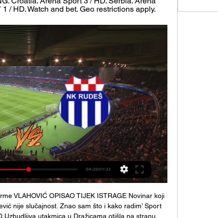
Croatia. Arena Sport 3 / HD. Serbia. Arena 
 1 / HD. Watch and bet. Geo restrictions apply.
eforme VLAHOVIĆ OPISAO TIJEK ISTRAGE Novinar koji 
čević nije slučajnost. Znao sam što i kako radim’ Sport 
budljiva utakmica u Dražicama otišla na stranu 