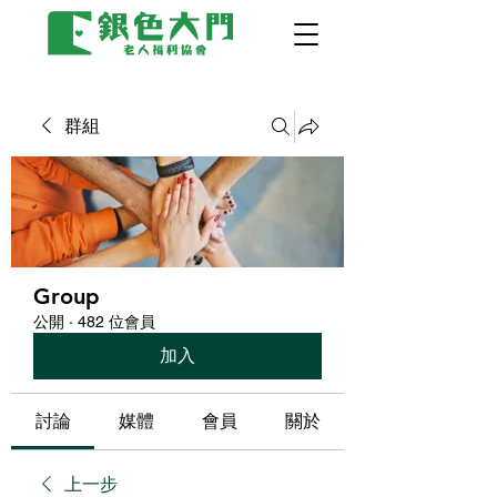
群組
Group
公開
·
482 位會員
加入
討論
媒體
會員
關於
上一步