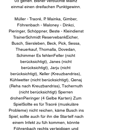
05 gehen. Bisher verbuchte Mainz 
einmal einen dreifachen Punktgewinn. 

Müller - Traoré, P. Mainka, Gimber, 
Föhrenbach - Maloney - Dinkci, 
Pieringer, Schöppner, Beste - Kleindienst 
TrainerSchmidt ReservebankEicher, 
Busch, Siersleben, Beck, Pick, Sessa, 
Theuerkauf, Thomalla, Dovedan, 
Schimmer Es fehlenFeller (nicht 
berücksichtigt), Janes (nicht 
berücksichtigt), Jarju (nicht 
berücksichtigt), Keller (Kreuzbandriss), 
Kühlwetter (nicht berücksichtigt), Qenaj 
(Reha nach Kreuzbandriss), Tschernuth 
(nicht berücksichtigt) Sperren 
drohenPieringer (4 Gelbe Karten) Zum 
SpielSollte es für Traoré (muskuläre 
Probleme) nicht reichen, käme Busch ins 
Spiel; sollte auch für ihn die Startelf nach 
einem Infekt zu füh kommen, könnte 
Föhrenbach rechts verteidigen und 