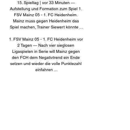
15. Spieltag | vor 33 Minuten — 
Aufstellung und Formation zum Spiel 1. 
FSV Mainz 05 - 1. FC Heidenheim. 
Mainz muss gegen Heidenheim das 
Spiel machen, Trainer Siewert könnte ...

1. FSV Mainz 05 - 1. FC Heidenheim vor 
2 Tagen — Nach vier sieglosen 
Ligaspielen in Serie will Mainz gegen 
den FCH dem Negativtrend ein Ende 
setzen und wieder die volle Punktezahl 
einfahren ...

Beharrlichkeit soll zum Erfolg führen vor 
1 Tag — Spiel der Herzen und letzter 
Heimauftritt des Jahres am Samstag 
gegen Heidenheim / 05ER gegen den 
Aufsteiger 1. FC Heidenheim. Den 
gemischten ...