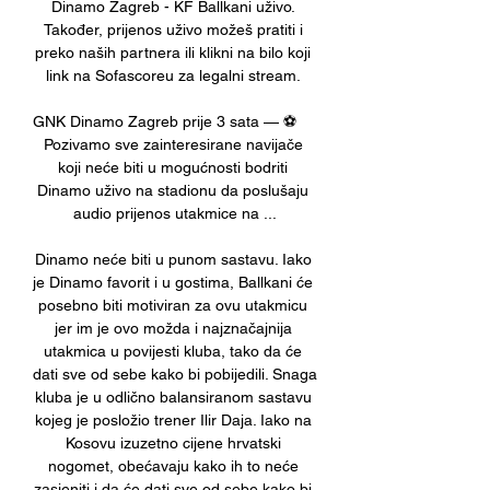
Dinamo Zagreb - KF Ballkani uživo. 
Također, prijenos uživo možeš pratiti i 
preko naših partnera ili klikni na bilo koji 
link na Sofascoreu za legalni stream. 

GNK Dinamo Zagreb prije 3 sata — ⚽️       
Pozivamo sve zainteresirane navijače 
koji neće biti u mogućnosti bodriti 
Dinamo uživo na stadionu da poslušaju 
audio prijenos utakmice na ...

Dinamo neće biti u punom sastavu. Iako 
je Dinamo favorit i u gostima, Ballkani će 
posebno biti motiviran za ovu utakmicu 
jer im je ovo možda i najznačajnija 
utakmica u povijesti kluba, tako da će 
dati sve od sebe kako bi pobijedili. Snaga 
kluba je u odlično balansiranom sastavu 
kojeg je posložio trener Ilir Daja. Iako na 
Kosovu izuzetno cijene hrvatski 
nogomet, obećavaju kako ih to neće 
zasjeniti i da će dati sve od sebe kako bi 