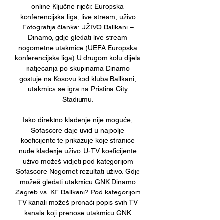
online Ključne riječi: Europska 
konferencijska liga, live stream, uživo 
Fotografija članka: UŽIVO Ballkani – 
Dinamo, gdje gledati live stream 
nogometne utakmice (UEFA Europska 
konferencijska liga) U drugom kolu dijela 
natjecanja po skupinama Dinamo 
gostuje na Kosovu kod kluba Ballkani, 
utakmica se igra na Pristina City 
Stadiumu. 

Iako direktno klađenje nije moguće, 
Sofascore daje uvid u najbolje 
koeficijente te prikazuje koje stranice 
nude klađenje uživo. U-TV koeficijente 
uživo možeš vidjeti pod kategorijom 
Sofascore Nogomet rezultati uživo. Gdje 
možeš gledati utakmicu GNK Dinamo 
Zagreb vs. KF Ballkani? Pod kategorijom 
TV kanali možeš pronaći popis svih TV 
kanala koji prenose utakmicu GNK 