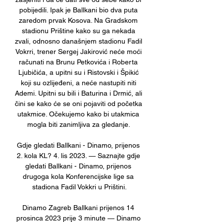
pobijedili. Ipak je Ballkani bio dva puta 
zaredom prvak Kosova. Na Gradskom 
stadionu Prištine kako su ga nekada 
zvali, odnosno današnjem stadionu Fadil 
Vokrri, trener Sergej Jakirović neće moći 
računati na Brunu Petkovića i Roberta 
Ljubičića, a upitni su i Ristovski i Špikić 
koji su ozlijeđeni, a neće nastupiti niti 
Ademi. Upitni su bili i Baturina i Drmić, ali 
čini se kako će se oni pojaviti od početka 
utakmice. Očekujemo kako bi utakmica 
mogla biti zanimljiva za gledanje. 

Gdje gledati Ballkani - Dinamo, prijenos 
2. kola KL? 4. lis 2023. — Saznajte gdje 
gledati Ballkani - Dinamo, prijenos 
drugoga kola Konferencijske lige sa 
stadiona Fadil Vokkri u Prištini.

Dinamo Zagreb Ballkani prijenos 14 
prosinca 2023 prije 3 minute — Dinamo 