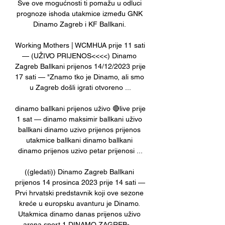
Sve ove mogućnosti ti pomažu u odluci 
prognoze ishoda utakmice između GNK 
Dinamo Zagreb i KF Ballkani. 

Working Mothers | WCMHUA prije 11 sati 
— (UŽIVO PRIJENOS<<<<) Dinamo 
Zagreb Ballkani prijenos 14/12/2023 prije 
17 sati — "Znamo tko je Dinamo, ali smo 
u Zagreb došli igrati otvoreno ...

dinamo ballkani prijenos uživo 🔴live prije 
1 sat — dinamo maksimir ballkani uživo 
ballkani dinamo uzivo prijenos prijenos 
utakmice ballkani dinamo ballkani 
dinamo prijenos uzivo petar prijenosi ...

((gledati)) Dinamo Zagreb Ballkani 
prijenos 14 prosinca 2023 prije 14 sati — 
Prvi hrvatski predstavnik koji ove sezone 
kreće u europsku avanturu je Dinamo. 
Utakmica dinamo danas prijenos uživo 
arena sport 1 DINAMO ZAGREB- ...
