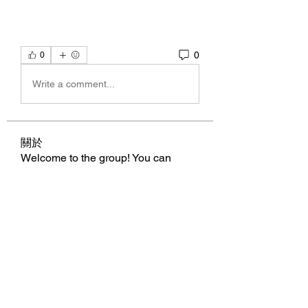
0
0
Write a comment...
關於
Welcome to the group! You can
connect with other members, ge
...
閱讀更多
會員
BillyNeal23
追蹤
BillyNeal23
nguyenbich13697
追蹤
nguyenbich13697
runame
追蹤
runame