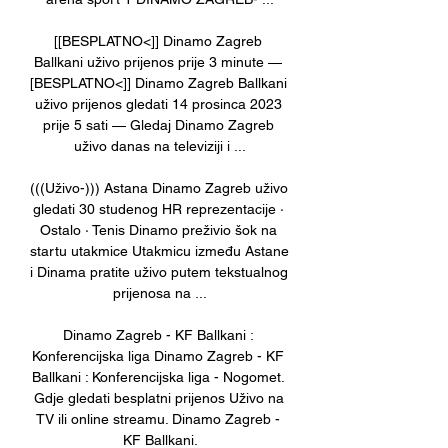
[[BESPLATNO<]] Dinamo Zagreb 
Ballkani uživo prijenos prije 3 minute — 
[BESPLATNO<]] Dinamo Zagreb Ballkani 
uživo prijenos gledati 14 prosinca 2023 
prije 5 sati — Gledaj Dinamo Zagreb 
uživo danas na televiziji i ...

(((Uživo-))) Astana Dinamo Zagreb uživo 
gledati 30 studenog HR reprezentacije · 
Ostalo · Tenis Dinamo preživio šok na 
startu utakmice Utakmicu između Astane 
i Dinama pratite uživo putem tekstualnog 
prijenosa na ...

Dinamo Zagreb - KF Ballkani : 
Konferencijska liga Dinamo Zagreb - KF 
Ballkani : Konferencijska liga - Nogomet. 
Gdje gledati besplatni prijenos Uživo na 
TV ili online streamu. Dinamo Zagreb - 
KF Ballkani.