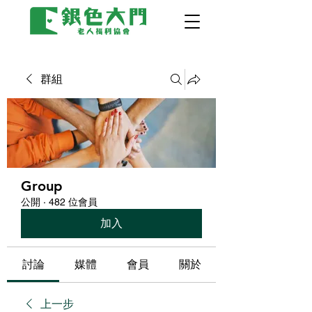
群組
Group
公開
·
482 位會員
加入
討論
媒體
會員
關於
上一步