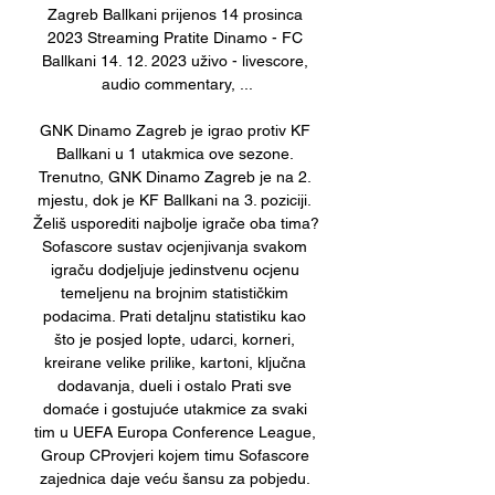
Zagreb Ballkani prijenos 14 prosinca 
2023 Streaming Pratite Dinamo - FC 
Ballkani 14. 12. 2023 uživo - livescore, 
audio commentary, ...

GNK Dinamo Zagreb je igrao protiv KF 
Ballkani u 1 utakmica ove sezone. 
Trenutno, GNK Dinamo Zagreb je na 2. 
mjestu, dok je KF Ballkani na 3. poziciji. 
Želiš usporediti najbolje igrače oba tima? 
Sofascore sustav ocjenjivanja svakom 
igraču dodjeljuje jedinstvenu ocjenu 
temeljenu na brojnim statističkim 
podacima. Prati detaljnu statistiku kao 
što je posjed lopte, udarci, korneri, 
kreirane velike prilike, kartoni, ključna 
dodavanja, dueli i ostalo Prati sve 
domaće i gostujuće utakmice za svaki 
tim u UEFA Europa Conference League, 
Group CProvjeri kojem timu Sofascore 
zajednica daje veću šansu za pobjedu. 