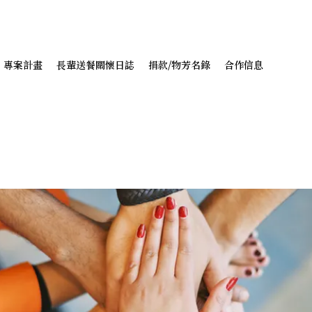
專案計畫
長輩送餐關懷日誌
捐款/物芳名錄
合作信息