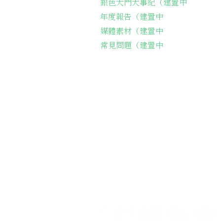
銀色大門大事紀（建置中
弱勢
年度報告（建置中
長輩
媒體素材（建置中
長輩
常見問題（建置中
台灣
​送
聯繫我們
​電話聯繫：05-2212161
會址：
621嘉義縣民雄鄉建國路二段1
​Email：
silvergatecharity@gma
Line：
＠
silvergate