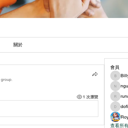
關於
會員
Bil
BillyNe
 group.
ngu
nguyen
ru
1 次瀏覽
runame
dof
dofilad
Roy
查看所有