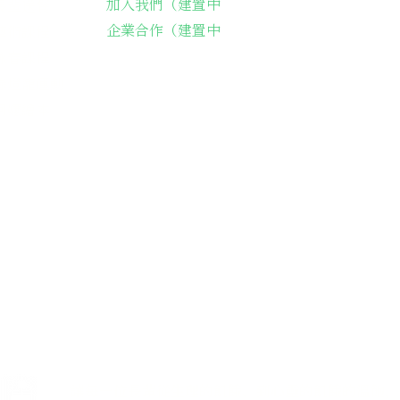
加入我們（建置中
長輩送餐
企業合作（建置中
藝術課程
詠春課程
綠燈籠運動
餐阿嬤繪本
42-116號
il.com
讓每一位長輩從生理的飢餓、到心靈的飢餓的溫飽，