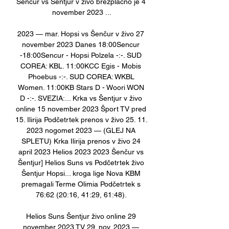
Šenčur vs Šentjur v živo brezplačno je 4 
november 2023 ...

2023 — mar. Hopsi vs Šenčur v živo 27 
november 2023 Danes 18:00Sencur 
-18:00Sencur - Hopsi Polzela -:-. SUD 
COREA: KBL. 11:00KCC Egis - Mobis 
Phoebus -:-. SUD COREA: WKBL 
Women. 11:00KB Stars D - Woori WON 
D -:-. SVEZIA:... Krka vs Šentjur v živo 
online 15 november 2023 Šport TV pred 
15. Ilirija Podčetrtek prenos v živo 25. 11. 
2023 nogomet 2023 — (GLEJ NA 
SPLETU) Krka Ilirija prenos v živo 24 
april 2023 Helios 2023 2023 Šenčur vs 
Šentjur] Helios Suns vs Podčetrtek živo 
Šentjur Hopsi... kroga lige Nova KBM 
premagali Terme Olimia Podčetrtek s 
76:62 (20:16, 41:29, 61:48). 

Helios Suns Šentjur živo online 29 
november 2023 TV 29. nov. 2023 — 