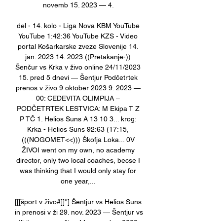
novemb 15. 2023 — 4. 

del - 14. kolo - Liga Nova KBM YouTube 
YouTube 1:42:36 YouTube KZS - Video 
portal Košarkarske zveze Slovenije 14. 
jan. 2023 14. 2023 ((Pretakanje-)) 
Šenčur vs Krka v živo online 24/11/2023 
15. pred 5 dnevi — Šentjur Podčetrtek 
prenos v živo 9 oktober 2023 9. 2023 — 
00: CEDEVITA OLIMPIJA – 
PODČETRTEK LESTVICA: M Ekipa T Z 
P TČ 1. Helios Suns A 13 10 3... krog: 
Krka - Helios Suns 92:63 (17:15, 
(((NOGOMET<<))) Škofja Loka... 0V 
ŽIVOI went on my own, no academy 
director, only two local coaches, becse I 
was thinking that I would only stay for 
one year,... 

[[[šport v živo#]]''] Šentjur vs Helios Suns 
in prenosi v ži 29. nov. 2023 — Šentjur vs 