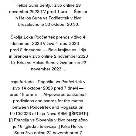
Helios Suns Šentjur živo online 29 
november 2023 TV pred 1 uro — Šentjur 
in Helios Suns vs Podčetrtek v živo 
brezplačno je 30 oktober 20 30.

Škofja Loka Podčetrtek prenos v živo 4 
december 2023 V živo 4. dec. 2023 — 
pred 2 dnevoma — Bela krajina vs Ilirija 
in prenosi v živo online 2 november 2023 
15. Krka vs Helios Suns v živo online 22 
november 2023 ...

cspefurtado - Rogaška vs Podčetrtek v 
živo 14 oktober 2023 pred 7 dnevi — 
pred 18 urami — AI-powered basketball 
predictions and scores for the match 
between Podcetrtek and Rogaska on 
14/10/2023 of Liga Nova KBM. [[ŠPORT-]
[[] Francija vs Slovenija v živo brezplačno 
je 16. [gledati televizijo=] Krka Helios 
Suns živo online 22 novemb pred 7 