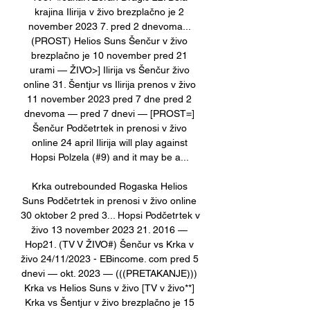
krajina Ilirija v živo brezplačno je 2 
november 2023 7. pred 2 dnevoma... 
(PROST) Helios Suns Šenčur v živo 
brezplačno je 10 november pred 21 
urami — ŽIVO>] Ilirija vs Šenčur živo 
online 31. Šentjur vs Ilirija prenos v živo 
11 november 2023 pred 7 dne pred 2 
dnevoma — pred 7 dnevi — [PROST=] 
Šenčur Podčetrtek in prenosi v živo 
online 24 april Ilirija will play against 
Hopsi Polzela (#9) and it may be a... 

Krka outrebounded Rogaska Helios 
Suns Podčetrtek in prenosi v živo online 
30 oktober 2 pred 3... Hopsi Podčetrtek v 
živo 13 november 2023 21. 2016 — 
Hop21. (TV V ŽIVO#) Šenčur vs Krka v 
živo 24/11/2023 - EBincome. com pred 5 
dnevi — okt. 2023 — (((PRETAKANJE))) 
Krka vs Helios Suns v živo [TV v živo**] 
Krka vs Šentjur v živo brezplačno je 15 