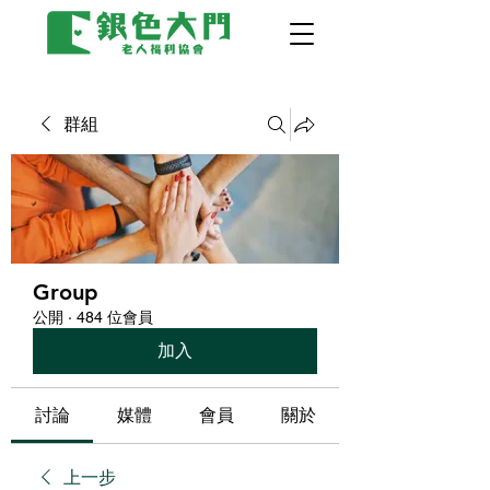
群組
Group
公開
·
484 位會員
加入
討論
媒體
會員
關於
上一步