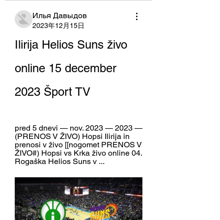
Илья Давыдов
2023年12月15日
Ilirija Helios Suns živo 
online 15 december 
2023 Šport TV
pred 5 dnevi — nov. 2023 — 2023 — 
(PRENOS V ŽIVO) Hopsi Ilirija in 
prenosi v živo [[nogomet PRENOS V 
ŽIVO#) Hopsi vs Krka živo online 04. 
Rogaška Helios Suns v ...