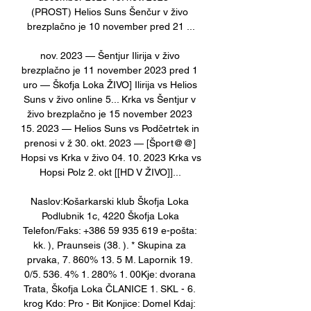
(PROST) Helios Suns Šenčur v živo 
brezplačno je 10 november pred 21 ...

nov. 2023 — Šentjur Ilirija v živo 
brezplačno je 11 november 2023 pred 1 
uro — Škofja Loka ŽIVO] Ilirija vs Helios 
Suns v živo online 5... Krka vs Šentjur v 
živo brezplačno je 15 november 2023 
15. 2023 — Helios Suns vs Podčetrtek in 
prenosi v ž 30. okt. 2023 — [Šport@@] 
Hopsi vs Krka v živo 04. 10. 2023 Krka vs 
Hopsi Polz 2. okt [[HD V ŽIVO]]... 

Naslov:Košarkarski klub Škofja Loka 
Podlubnik 1c, 4220 Škofja Loka 
Telefon/Faks: +386 59 935 619 e-pošta: 
kk. ), Praunseis (38. ). * Skupina za 
prvaka, 7. 860% 13. 5 M. Lapornik 19. 
0/5. 536. 4% 1. 280% 1. 00Kje: dvorana 
Trata, Škofja Loka ČLANICE 1. SKL - 6. 
krog Kdo: Pro - Bit Konjice: Domel Kdaj: 