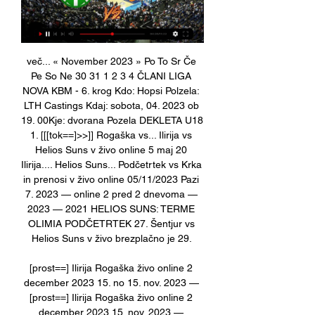
več... « November 2023 » Po To Sr Če 
Pe So Ne 30 31 1 2 3 4 ČLANI LIGA 
NOVA KBM - 6. krog Kdo: Hopsi Polzela: 
LTH Castings Kdaj: sobota, 04. 2023 ob 
19. 00Kje: dvorana Pozela DEKLETA U18 
1. [[[tok==]>>]] Rogaška vs... Ilirija vs 
Helios Suns v živo online 5 maj 20 
Ilirija.... Helios Suns... Podčetrtek vs Krka 
in prenosi v živo online 05/11/2023 Pazi 
7. 2023 — online 2 pred 2 dnevoma — 
2023 — 2021 HELIOS SUNS: TERME 
OLIMIA PODČETRTEK 27. Šentjur vs 
Helios Suns v živo brezplačno je 29. 

[prost==] Ilirija Rogaška živo online 2 
december 2023 15. no 15. nov. 2023 — 
[prost==] Ilirija Rogaška živo online 2 
december 2023 15. nov. 2023 — 