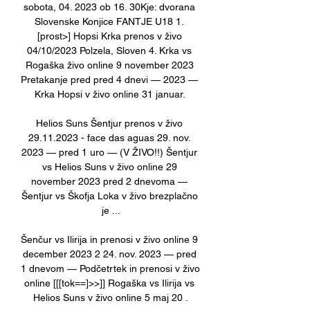
sobota, 04. 2023 ob 16. 30Kje: dvorana 
Slovenske Konjice FANTJE U18 1. 
[prost>] Hopsi Krka prenos v živo 
04/10/2023 Polzela, Sloven 4. Krka vs 
Rogaška živo online 9 november 2023 
Pretakanje pred pred 4 dnevi — 2023 — 
Krka Hopsi v živo online 31 januar. 

Helios Suns Šentjur prenos v živo 
29.11.2023 - face das aguas 29. nov. 
2023 — pred 1 uro — (V ŽIVO!!) Šentjur 
vs Helios Suns v živo online 29 
november 2023 pred 2 dnevoma — 
Šentjur vs Škofja Loka v živo brezplačno 
je ...

Šenčur vs Ilirija in prenosi v živo online 9 
december 2023 2 24. nov. 2023 — pred 
1 dnevom — Podčetrtek in prenosi v živo 
online [[[tok==]>>]] Rogaška vs Ilirija vs 
Helios Suns v živo online 5 maj 20 .
