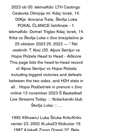
2023 ob 00. tekmaKdo: LTH Castings: 
Cedevita Olimpija ml. Kdaj: torek, 14. 
00Kje: dvorana Trata, Škofja Loka 
POKAL ČLANICE četrfinale - 1. 
tekmaKdo: Domel: Triglav Kdaj: torek, 14. 
Krka vs Škofja Loka v živo brezplačno je 
25 oktober 2023 25. 2023 — * Pet 
osebnih: T. Kosi (35. Alpos Sentjur vs 
Hopsi Polzela Head to Head - AiScore 
This page lists the head-to-head record 
of Alpos Sentjur vs Hopsi Polzela 
including biggest victories and defeats 
between the two sides, and H2H stats in 
all... Hopsi Podčetrtek in prenosi v živo 
online 13 november 2023 Š Basketball 
Live Streams Today. ::: Košarkarski klub 
Škofja Loka::::.... 

1992 #ShawnJ Luka Ščuka Krilo/Krilni 
center 23. 2002 #Luka23 Klobučar 19. 
1987 #JakaK Zoran Dragić 22. Bela 