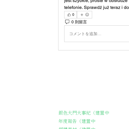
jest szybkie, proste w obsłudze
telefonie. Sprawdź już teraz i d
0
0 則留言
コメントを追加…
關於我們
我們
關於協會
長輩
銀色大門大事紀（建置中
弱勢
年度報告（建置中
長輩