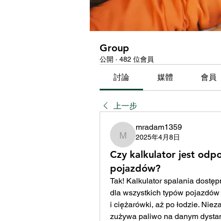
Group
公開
·
482 位會員
討論
媒體
會員
上一步
mradam1359
2025年4月8日
mradam1359
Czy kalkulator jest odp
pojazdów?
Tak! Kalkulator spalania dostęp
dla wszystkich typów pojazdów
i ciężarówki, aż po łodzie. Nieza
zużywa paliwo na danym dystans