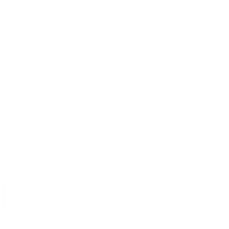
詠春課程
綠燈籠運動
餐阿嬤繪本
42-116號
il.com
讓每一位長輩從生理的飢餓、到心靈的飢餓的溫飽，
​從送餐開始，為長輩的生活帶來前所未有的革新！