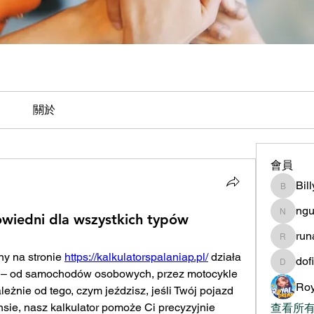
關於
會員
Bil
BillyNe
ngu
owiedni dla wszystkich typów
nguyen
ru
runame
ny na stronie 
https://kalkulatorspalaniap.pl/
 działa 
dof
dofilad
 – od samochodów osobowych, przez motocykle 
Roy
leżnie od tego, czym jeździsz, jeśli Twój pojazd 
ie, nasz kalkulator pomoże Ci precyzyjnie
查看所有