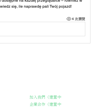
 i dostępne na każdej przeglądarce – również w 
owiedz się, ile naprawdę pali Twój pojazd!
4 次瀏覽
的服務
支持我們
支持長輩溫飽
故事集
加入我們（建置中
長輩送餐
企業合作（建置中
藝術課程