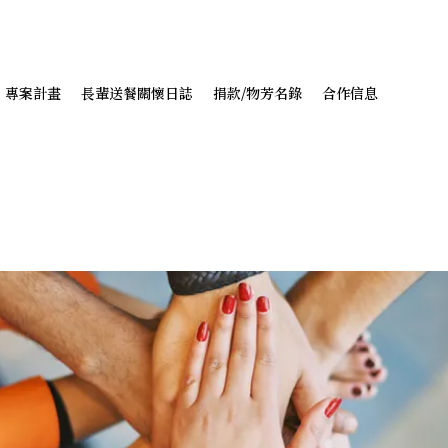
專案計畫
長輩送餐關懷日誌
捐款/物芳名錄
合作信息