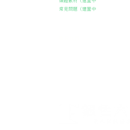
媒體素材（建置中
長輩
常見問題（建置中
台灣
​送
聯繫我們
​電話聯繫：05-2212161
會址：
621嘉義縣民雄鄉建國路二段1
​Email：
silvergatecharity@gma
Line：
＠
silvergate