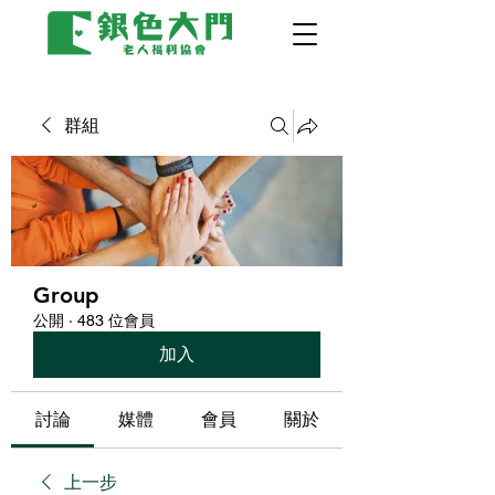
群組
Group
公開
·
483 位會員
加入
討論
媒體
會員
關於
上一步