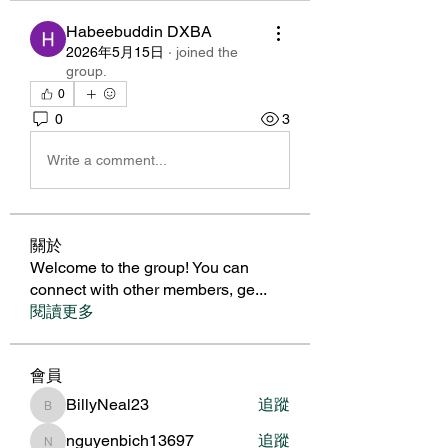
Habeebuddin DXBA
2026年5月15日
·
joined the
group.
0
0
3
Write a comment...
關於
Welcome to the group! You can
connect with other members, ge
...
閱讀更多
會員
BillyNeal23
追蹤
BillyNeal23
nguyenbich13697
追蹤