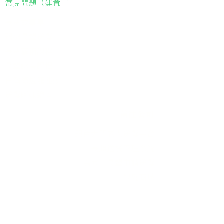
常見問題（建置中
長輩故事集
弱勢長輩送餐
長輩藝術課程
長輩詠春課程
台灣綠燈籠運動
​送餐阿嬤繪本
​前往公司
銀色大門老人送餐平台
長照送餐管理系統
為家中長輩申請送餐
​銀髮商城
支持我們