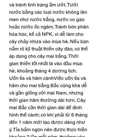
và tránh tình trạng ẩm ướt. Tưới 
nước bằng các loại nước không lên 
men như nước trắng, nước vo gạo 
hoặc nước ốc ngâm. Tránh bón phân 
hóa học, kể cả NPK, vì dễ làm cho 
cây chảy nhựa vào mùa hè. Nếu bạn 
nắm rõ kỹ thuật thiến cây đào, có thể 
áp dụng cho cây mai trắng. Thời 
gian thiến tốt nhất là vào đầu mùa 
hè, khoảng tháng 4 dương lịch.
Uốn tỉa và hãm cànhViệc uốn tỉa và 
hãm cho mai trắng Bắc cũng khá dễ 
và gần giống với mai Nam, nhưng 
thời gian hãm thường dài hơn. Cây 
mai Bắc cần thời gian dài để định 
hình thế cành; có khi phải từ 6 tháng 
đến 1 năm mới tạo được dáng như 
ý. Tỉa bấm ngọn nên được thực hiện 
khoảng 2 lần mỗi năm, thường vào 