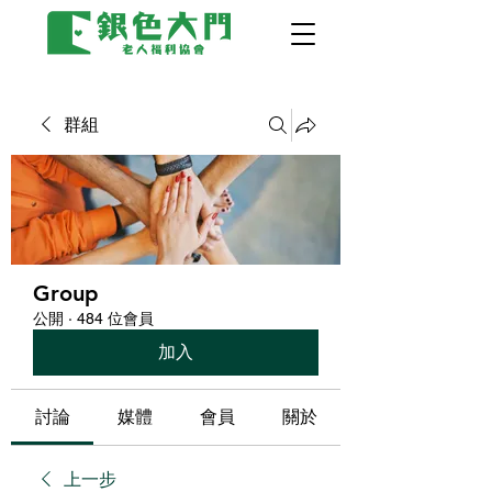
群組
Group
公開
·
484 位會員
加入
討論
媒體
會員
關於
上一步