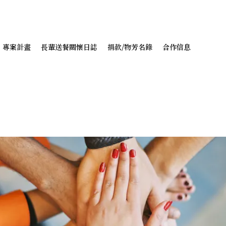
專案計畫
長輩送餐關懷日誌
捐款/物芳名錄
合作信息