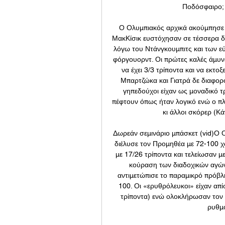
Ποδόσφαιρο; Ε
Ο Ολυμπιακός αρχικά ακούμπησε τ
ΜακΚίσικ ευστόχησαν σε τέσσερα δια
λόγω του Ντάνγκουμπιτς και των ε
φόργουορντ. Οι πρώτες καλές άμυν
να έχει 3/3 τρίποντα και να εκτοξ
Μπαρτζώκα και Γιατρά δε διαφορ
γηπεδούχοι είχαν ως μοναδικό τ
πέφτουν όπως ήταν λογικό ενώ ο π
κι άλλοι σκόρερ (Κά
Δωρεάν σεμινάριο μπάσκετ (vid)Ο Ο
διέλυσε τον Προμηθέα με 72-100 χω
με 17/26 τρίποντα και τελείωσαν μ
κούραση των διαδοχικών αγώνω
αντιμετώπισε το παραμικρό πρόβλ
100. Οι «ερυθρόλευκοι» είχαν απί
τρίποντα) ενώ ολοκλήρωσαν τον α
ρυθμό