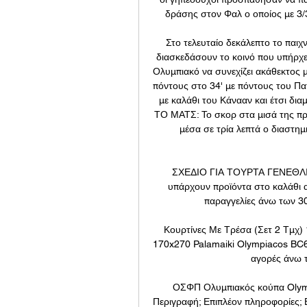
δράσης στον Φαλ ο οποίος με 3/3 
Στο τελευταίο δεκάλεπτο το παιχν
διασκεδάσουν το κοινό που υπήρχε 
Ολυμπιακό να συνεχίζει ακάθεκτος 
πόντους στο 34' με πόντους του Παπ
με καλάθι του Κάνααν και έτσι δ
ΤΟ ΜΑΤΣ: Το σκορ στα μισά της πρ
μέσα σε τρία λεπτά ο διαστημ
ΣΧΕΔΙΟ ΓΙΑ ΤΟΥΡΤΑ ΓΕΝΕΘΛΙ
υπάρχουν προϊόντα στο καλάθι
παραγγελίες άνω των 30
Κουρτίνες Με Τρέσα (Σετ 2 Τμχ) 
170x270 Palamaiki Olympiacos BC6
αγορές άνω τ
ΟΣΦΠ Ολυμπιακός κούπα Olymp
Περιγραφή; Επιπλέον πληροφορίες; 