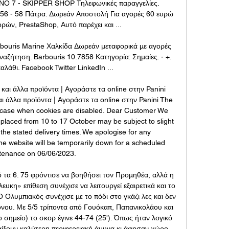
 7 - SKIPPER SHOP Τηλεφωνικές παραγγελίες. 
6 - 58 Πάτρα. Δωρεάν Αποστολή Για αγoρές 60 ευρώ 
ρών, PrestaShop, Αυτό παρέχει και ...

ouris Marine Χαλκίδα Δωρεάν μεταφορικά με αγορές 
ζήτηση. Barbouris 10.7858 Κατηγορία: Σημαίες. - +. 
άθι. Facebook Twitter LinkedIn ...

αι άλλα προϊόντα | Αγοράστε τα online στην Panini﻿ 
 άλλα προϊόντα | Αγοράστε τα online στην Panini The 
the case when cookies are disabled. Dear Customer We 
 placed from 10 to 17 October may be subject to slight 
the stated delivery times. We apologise for any 
e website will be temporarily down for a scheduled 
tenance on 06/06/2023. 

 τα 6. 75 φρόντισε να βοηθήσει τον Προμηθέα, αλλά η 
υκη» επίθεση συνέχισε να λειτουργεί εξαιρετικά και το 
Ολυμπιακός συνέχισε με το πόδι στο γκάζι λες και δεν 
νου. Με 5/5 τρίποντα από Γουόκαπ, Παπανικολάου και 
ο σημείο) το σκορ έγινε 44-74 (25'). Όπως ήταν λογικό 
ίξουν καλύτερη περιφερειακή άμυνα κι άφησαν χώρο 