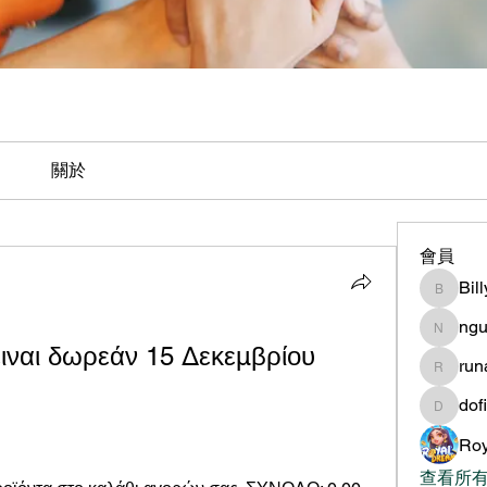
關於
會員
Bil
BillyNe
ngu
nguyen
ιναι δωρεάν 15 Δεκεμβρίου 
ru
runame
dof
dofilad
Roy
查看所有