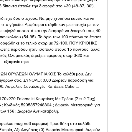
δίποντα έστειλε την διαφορά στο +39 (48-87, 30'). 

ίδι είχε δύο στόχους. Να μην χτυπήσει κανείς και να 
στο γήπεδο. Αμφότεροι στέφθηκαν με επιτυχία με τον 
με υψηλά ποσοστά και την διαφορά να ξεπερνά τους 40 
ανικολάου (54-95). Το όριο των 100 πόντων το έπιασε 
ιαμορφώθηκε το τελικό σκορ με 72-100. ΠΟΥ ΚΡΙΘΗΚΕ 
ώτης περιόδου ήταν ισόπαλο στους 15 πόντους, αλλά 
ικός Ολυμπιακός έτρεξε επιμέρους σκορ 3-20 και 
εξαφανίστηκε. 

ΩΝ ΘΡΥΛΕΩΝ ΟΛΥΜΠΙΑΚΟΣ Το καλάθι μου. Δεν 
 αγορών σας. ΣΥΝΟΛΟ: 0,00 Δωρεάν παράδοση για 
€. Ασφαλείς Συναλλαγές. Kardasis Cake ...

170x270 Palamaiki Κουρτίνες Με Τρέσα (Σετ 2 Τμχ) 
 ; Κωδικός 5205857248864 ; Δωρεάν Μεταφορικά. για 
ων 15€ ; Δωρεάν Αντικαταβολή.

iakos mug no3 κεραμική Προσθήκη στο καλάθι. 
Εταιρία; Αξιολογήσεις (0) Δωρεάν Μεταφορικά. Δωρεάν 