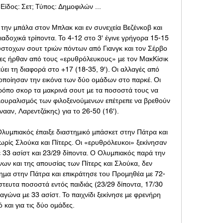
ίδος: Σετ; Τύπος: Δημοφιλών ...

ην μπάλα στον Μπλακ και εν συνεχεία Βεζένκοβ και 
δοχικά τρίποντα. Το 4-12 στο 3' έγινε γρήγορα 15-15 
ύστοχων σουτ τριών πόντων από Γιανγκ και τον Σέρβο 
ες ήρθαν από τους «ερυθρόλευκους» με τον ΜακΚίσικ 
εύει τη διαφορά στο +17 (18-35, 9'). Οι αλλαγές από 
οποίησαν την εικόνα των δύο ομάδων στο παρκέ. Οι 
ρόπο σκορ τα μακρινά σουτ με τα ποσοστά τους να 
λουραλισμός των φιλοξενούμενων επέτρεπε να βρεθούν 
νααν, Λαρεντζάκης) για το 26-50 (16'). 

λυμπιακός έπαιξε διαστημικό μπάσκετ στην Πάτρα και 
ρίς Σλούκα και Πίτερς. Οι «ερυθρόλευκοι» ξεκίνησαν 
ε 33 ασίστ και 23/29 δίποντα. Ο Ολυμπιακός παρά την 
ν και της απουσίας των Πίτερς και Σλούκα, δεν 
ημα στην Πάτρα και επικράτησε του Προμηθέα με 72-
στευτα ποσοστά εντός παιδιάς (23/29 δίποντα, 17/30 
γώνα με 33 ασίστ. Το παιχνίδι ξεκίνησε με φρενήρη 
 και για τις δύο ομάδες. 
