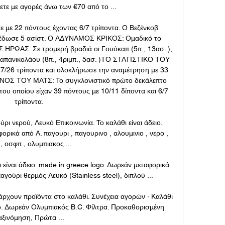
ετε με αγορές άνω των €70 από το ...

με 22 πόντους έχοντας 6/7 τρίποντα. Ο Βεζένκοβ 
κι έδωσε 5 ασίστ. Ο ΑΔΥΝΑΜΟΣ ΚΡΙΚΟΣ: Ομαδικό το 
ΗΡΩΑΣ: Σε τρομερή βραδιά οι Γουόκαπ (5π., 13ασ. ), 
 Παπανικολάου (8π., 4ριμπ., 5ασ. )ΤΟ ΣΤΑΤΙΣΤΙΚΟ ΤΟΥ 
7/26 τρίποντα και ολοκλήρωσε την αναμέτρηση με 33 
ΟΝΟΣ ΤΟΥ ΜΑΤΣ: Το συγκλονιστικό πρώτο δεκάλεπτο 
ου οποίου είχαν 39 πόντους με 10/11 δίποντα και 6/7 
τρίποντα. 

ρι νερού, Λευκό Επικοινωνία. Το καλάθι είναι άδειο. 
ρικά από Α. παγουρι , παγουρινο , αλουμινιο , νερο , 
, οσφπ , ολυμπιακος ...

 είναι άδειο. made in greece logo. Δωρεάν μεταφορικά 
ούρι θερμός Λευκό (Stainless steel), διπλού ...

ρχουν προϊόντα στο καλάθι. Συνέχεια αγορών · Καλάθι 
ίο. Δωρεάν Ολυμπιακός B.C. Φίλτρα. Προκαθορισμένη 
αξινόμηση, Πρώτα ...