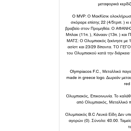
μεταφορικά κερδίζ
O MVP: Ο ΜακΚίσικ ολοκλήρωσε 
σκόραρε επίσης 22 (4/5τριπ. ) 
βραβείο στον Προμηθέα. Ο ΑΦΑΝΗΣ 
Μπλακ (11π. ), Κάνααν (13π. ) και
ΜΑΤΣ: Ο Ολυμπιακός ξεκίνησε με 1
ασίστ και 23/29 δίποντα. ΤΟ ΓΕΓ
του Ολυμπιακού κατά την διάρκεια τ
Olympiacos F.C., Μεταλλικό παγού
made in greece logo. Δωρεάν μεταφο
red 
Ολυμπιακός, Επικοινωνία. Το καλάθι
από Ολυμπιακός, Μεταλλικό παγ
Ολυμπιακός B.C Λευκά Είδη Δεν υπά
αγορών (0). Σύνολο: €0.00. Ταμε
τ