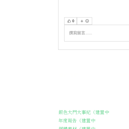
0
撰寫留言......
關於我們
我們
關於協會
長輩
銀色大門大事紀（建置中
弱勢
年度報告（建置中
長輩
媒體素材（建置中