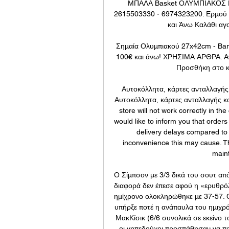
ΜΠΑΛΑ Basket ΟΛΥΜΠΙΑΚΟΣ ΝΟ
2615503330 - 6974323200. Ερμού 5
και Άνω Καλάθι αγο
Σημαία Ολυμπιακού 27x42cm - Barb
100€ και άνω! ΧΡΗΣΙΜΑ ΑΡΘΡΑ. Ανα
Προσθήκη στο καλ
Αυτοκόλλητα, κάρτες ανταλλαγής κ
Αυτοκόλλητα, κάρτες ανταλλαγής και
store will not work correctly in 
would like to inform you that orders
delivery delays compared to 
inconvenience this may cause. Th
main
Ο Σίμπσον με 3/3 δικά του σουτ από
διαφορά δεν έπεσε αφού η «ερυθρόλε
ημίχρονο ολοκληρώθηκε με 37-57. Ο 
υπήρξε ποτέ η ανάπαυλα του ημιχρό
ΜακΚίσικ (6/6 συνολικά σε εκείνο τ
οι γηπεδούχοι προσπάθησαν να πα