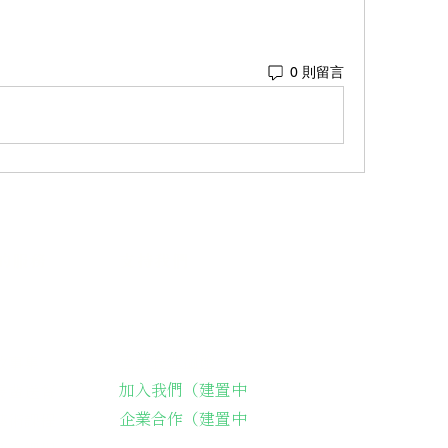
0 則留言
的服務
支持我們
支持長輩溫飽
故事集
加入我們（建置中
長輩送餐
企業合作（建置中
藝術課程