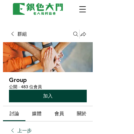
群組
Group
公開
·
483 位會員
加入
討論
媒體
會員
關於
上一步