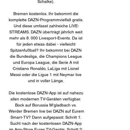
Schalke). 

Bremen kostenlos. Ihr bekommt die 
komplette DAZN-Programmvielfalt gratis. 
Und diese umfasst zahlreiche LIVE-
STREAMS. DAZN überträgt jährlich weit 
mehr als 8. 000 Livesport-Events. Da ist 
für jeden etwas dabei - vielleicht 
Spitzenfußball? Ihr bekommt bei DAZN 
die Bundesliga, die Champions League 
und Europa League, die Serie A mit 
Cristiano Ronaldo, LaLiga mit Lionel 
Messi oder die Ligue 1 mit Neymar live 
und in voller Länge. 

Die kostenlose DAZN-App ist auf nahezu 
allen modernen TV-Geräten verfügbar. 
Bock auf Borussia M'gladbach vs. 
Werder Bremen live bei DAZN auf Eurem 
Smart-TV? Dann aufgepasst: Schritt 1: 
Sucht nach der kostenlosen DAZN-App 
im App-Store Eures TV-Geräts. Schritt 2: 