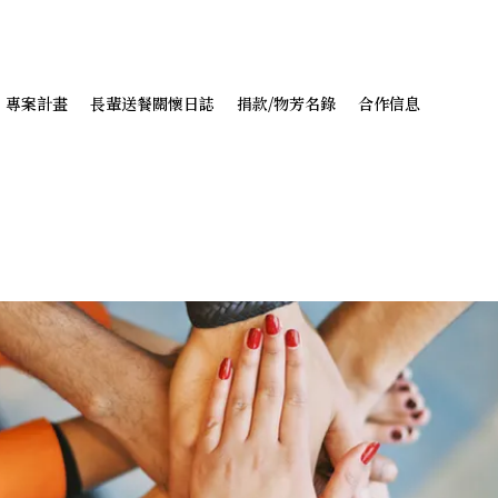
專案計畫
長輩送餐關懷日誌
捐款/物芳名錄
合作信息