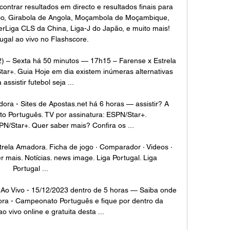
ntrar resultados em directo e resultados finais para 
ico, Girabola de Angola, Moçambola de Moçambique, 
Liga CLS da China, Liga-J do Japão, e muito mais! 
ugal ao vivo no Flashscore. 

) – Sexta há 50 minutos — 17h15 – Farense x Estrela 
tar+. Guia Hoje em dia existem inúmeras alternativas 
 assistir futebol seja ...

dora - Sites de Apostas.net há 6 horas — assistir? A 
 Português. TV por assinatura: ESPN/Star+. 
PN/Star+. Quer saber mais? Confira os ...

strela Amadora. Ficha de jogo · Comparador · Videos · 
 mais. Notícias. news image. Liga Portugal. Liga 
Portugal ...

 Ao Vivo - 15/12/2023 dentro de 5 horas — Saiba onde 
ora - Campeonato Português e fique por dentro da 
o vivo online e gratuita desta ...