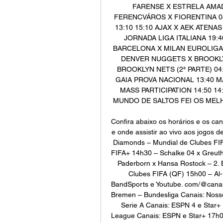
FARENSE X ESTRELA AMADOR
FERENCVÁROS X FIORENTINA 0
13:10 15:10 AJAX X AEK ATENA
JORNADA LIGA ITALIANA 19:
BARCELONA X MILAN EUROLIGA M
DENVER NUGGETS X BROOKLYN
BROOKLYN NETS (2ª PARTE) 04:
GAIA PROVA NACIONAL 13:40 MAG
MASS PARTICIPATION 14:50 14
MUNDO DE SALTOS FEI OS MELH
Confira abaixo os horários e os cana
e onde assistir ao vivo aos jogos 
Diamonds – Mundial de Clubes FIF
FIFA+ 14h30 – Schalke 04 x Greuthe
Paderborn x Hansa Rostock – 2. Bu
Clubes FIFA (QF) 15h00 – Al-
BandSports e Youtube. com/@canal
Bremen – Bundesliga Canais: Nosso
Serie A Canais: ESPN 4 e Star+
League Canais: ESPN e Star+ 17h00