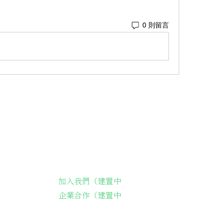
0 則留言
的服務
支持我們
支持長輩溫飽
故事集
加入我們（建置中
長輩送餐
企業合作（建置中
藝術課程
詠春課程