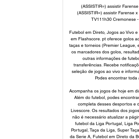
(ASSISTIR=) assistir Farense
(ASSISTIR=) assistir Farense x 
TV111h30 Cremonese - S
Futebol em Direto, Jogos ao Vivo e 
em Flashscore. pt oferece golos ao 
taças e torneios (Premier League,
os marcadores dos golos, resultado
outras informações de futebo
transferências. Recebe notificaçõ
seleção de jogos ao vivo e informa
Podes encontrar toda a
Acompanha os jogos de hoje em dire
Além do futebol, podes encontrar
completa desses desportos e d
Livescore. Os resultados dos jogos
não é necessário atualizar a pági
futebol da Liga Portugal, Liga P
Portugal, Taça da Liga, Super Taça
da Serie A, Futebol em Direto da B