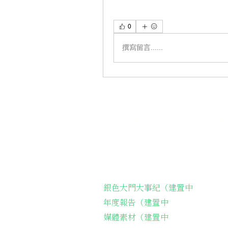
0
撰寫留言......
關於我們
我們
關於協會
長輩
銀色大門大事紀（建置中
弱勢
年度報告（建置中
長輩
媒體素材（建置中
長輩