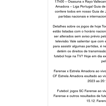
17h00 – Osasuna x Rayo Vallecano
Amadora – Liga Portugal Guia de
confere todos em nosso Guia de J
partidas nacionais e internaciona
Detalhes sobre os jogos de hoje Tod
estão listadas com o horário naciona
ser alterados sem aviso prévio pel
televisão. Vale salientar que com 
para assistir algumas partidas, é n
detém os direitos de transmissão
futebol hoje na TV? Hoje em dia exi
pel
Farense x Estrela Amadora ao viv
CF Estrela Amadora esultado ao viv
2023 as 20:1
Futebol: jogos SC Farense ao viv
Farense e outros resultados de fut
15.12. Faren