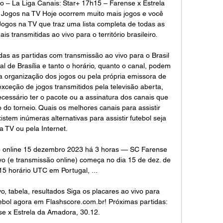
 – La Liga Canais: Star+ 17h15 – Farense x Estrela 
 Jogos na TV Hoje ocorrem muito mais jogos e você 
ogos na TV que traz uma lista completa de todas as 
is transmitidas ao vivo para o território brasileiro. 

as as partidas com transmissão ao vivo para o Brasil 
l de Brasília e tanto o horário, quanto o canal, podem 
a organização dos jogos ou pela própria emissora de 
exceção de jogos transmitidos pela televisão aberta, 
ecessário ter o pacote ou a assinatura dos canais que 
 do torneio. Quais os melhores canais para assistir 
stem inúmeras alternativas para assistir futebol seja 
a TV ou pela Internet. 

o online 15 dezembro 2023 há 3 horas — SC Farense 
o (e transmissão online) começa no dia 15 de dez. de 
5 horário UTC em Portugal, ...

o, tabela, resultados Siga os placares ao vivo para 
ebol agora em Flashscore.com.br! Próximas partidas: 
se x Estrela da Amadora, 30.12.
