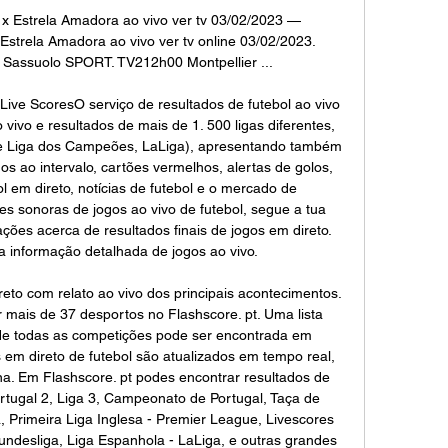
 x Estrela Amadora ao vivo ver tv 03/02/2023 — 
Estrela Amadora ao vivo ver tv online 03/02/2023. 
assuolo SPORT. TV212h00 Montpellier ...

Live ScoresO serviço de resultados de futebol ao vivo 
vivo e resultados de mais de 1. 500 ligas diferentes, 
 e Liga dos Campeões, LaLiga), apresentando também 
s ao intervalo, cartões vermelhos, alertas de golos, 
l em direto, notícias de futebol e o mercado de 
es sonoras de jogos ao vivo de futebol, segue a tua 
ções acerca de resultados finais de jogos em direto. 
 informação detalhada de jogos ao vivo. 

to com relato ao vivo dos principais acontecimentos. 
 mais de 37 desportos no Flashscore. pt. Uma lista 
e todas as competições pode ser encontrada em 
 em direto de futebol são atualizados em tempo real, 
na. Em Flashscore. pt podes encontrar resultados de 
ortugal 2, Liga 3, Campeonato de Portugal, Taça de 
, Primeira Liga Inglesa - Premier League, Livescores 
undesliga, Liga Espanhola - LaLiga, e outras grandes 