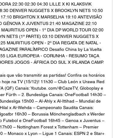
A 22:30 02:30 04:30 LILLE X KI KLAKSVIK 
8:30 DENVER NUGGETS X BROOKLYN NETS 10:50 
S 17:10 BRIGHTON X MARSELHA 19:10 ANTEVISÃO 
40 GÉNOVA X JUVENTUS 21:40 MAGAZINE 22:10 
AURITIUS OPEN - 1º DIA DP WORLD TOUR 02:00 
 NETS (1ª PARTE) 03:10 DENVER NUGGETS X 
25 MAURITIUS OPEN - 2º DIA REGATA DE NATAL - 
AZINE PARALÍMPICO Desafio China by La Vuelta 
:55 LIGA EUROPEIA - CORUNHA - RESUMO TAÇA 
ORES JOGOS - ÁFRICA DO SUL X IRLANDA CAMP. 

is que vão transmitir as partidas! Confira os horários 
de hoje na TV (15/12)! 11h30 – Club León x Urawa Red 
A (QF) Canais: Youtube. com/@CazeTV, Globoplay e 
r Fürth – 2. Bundesliga Canais: OneFootball 14h30 – 
ndesliga 15h00 – Al-Ahly x Al-Ittihad – Mundial de 
Hilal x Al-Wehda – Campeonato Saudita Canais: 
goatbr 16h30 – Borussia Mönchengladbach x Werder 
 Futebol e OneFootball 16h45 – Genoa x Juventus – 
 17h00 – Nottingham Forest x Tottenham – Premier 
 – Monaco x Lyon – Ligue 1 Canais: ESPN 2 e Star+ 