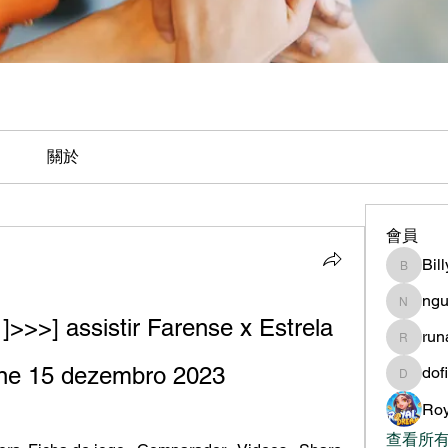
關於
會員
Bil
BillyNe
ngu
nguyen
] assistir Farense x Estrela 
ru
runame
ine 15 dezembro 2023
dof
dofilad
Roy
查看所有