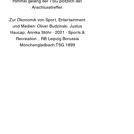
Himmel gelang der TSG plötzlich der 
Anschlusstreffer. 

Zur Ökonomik von Sport, Entertainment 
und Medien: Oliver Budzinski, ‎Justus 
Haucap, ‎Annika Stöhr · 2021 · ‎Sports & 
Recreation... RB Leipzig Borussia 
Mönchengladbach TSG 1899 
Hoffenheim Hertha BSC Hannover TV 
empfangbar . In der Saison 2019/20 
ergab sich bis zum durch die Covid - 
19 ...
0
0
Write a comment...