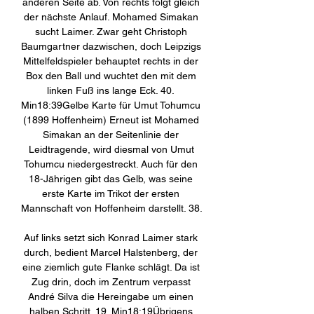
anderen Seite ab. Von rechts folgt gleich 
der nächste Anlauf. Mohamed Simakan 
sucht Laimer. Zwar geht Christoph 
Baumgartner dazwischen, doch Leipzigs 
Mittelfeldspieler behauptet rechts in der 
Box den Ball und wuchtet den mit dem 
linken Fuß ins lange Eck. 40. 
Min18:39Gelbe Karte für Umut Tohumcu 
(1899 Hoffenheim) Erneut ist Mohamed 
Simakan an der Seitenlinie der 
Leidtragende, wird diesmal von Umut 
Tohumcu niedergestreckt. Auch für den 
18-Jährigen gibt das Gelb, was seine 
erste Karte im Trikot der ersten 
Mannschaft von Hoffenheim darstellt. 38. 

Auf links setzt sich Konrad Laimer stark 
durch, bedient Marcel Halstenberg, der 
eine ziemlich gute Flanke schlägt. Da ist 
Zug drin, doch im Zentrum verpasst 
André Silva die Hereingabe um einen 
halben Schritt. 19. Min18:19Übrigens 