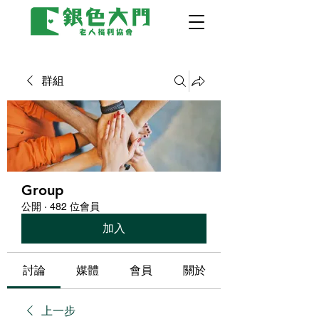
群組
Group
公開
·
482 位會員
加入
討論
媒體
會員
關於
上一步