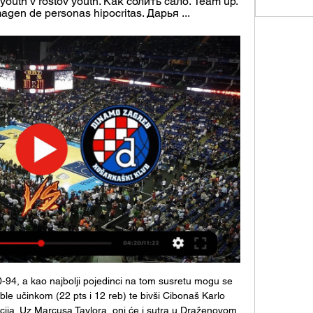
outh v rostov youth. Как солить сало. Team up. 
Imagen de personas hipocritas. Дарья ...
94, a kao najbolji pojedinci na tom susretu mogu se 
uble učinkom (22 pts i 12 reb) te bivši Cibonaš Karlo 
cija. Uz Marcusa Taylora, oni će i sutra u Draženovom 