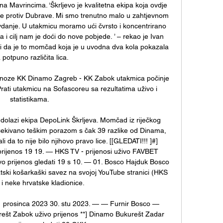
a Mavrincima. ‘Škrljevo je kvalitetna ekipa koja ovdje 
e protiv Dubrave. Mi smo trenutno malo u zahtjevnom 
avdanje. U utakmicu moramo ući čvrsto i koncentrirano 
ra i cilj nam je doći do nove pobjede. ’ – rekao je Ivan 
i da je to momčad koja je u uvodna dva kola pokazala 
 potpuno različita lica. 

gnoze KK Dinamo Zagreb - KK Zabok utakmica počinje 
rati utakmicu na Sofascoreu sa rezultatima uživo i 
statistikama.

olazi ekipa DepoLink Škrljeva. Momčad iz riječkog 
čekivano teškim porazom s čak 39 razlike od Dinama, 
 da to nije bilo njihovo pravo lice. [[GLEDATI!!! ]#] 
rijenos 19 19. — HKS TV - prijenosi uživo FAVBET 
ivo prijenos gledati 19 s 10. — 01. Bosco Hajduk Bosco 
tski košarkaški savez na svojoj YouTube stranici (HKS 
i neke hrvatske kladionice. 

 1 prosinca 2023 30. stu 2023. — — Furnir Bosco — 
t Zabok uživo prijenos **] Dinamo Bukurešt Zadar 