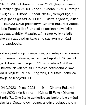
15. 02. 2023. Cibona – Zadar 71:70 (Kup Krešimira 
Premijer liga) 04. 04. Zadar – Cibona 93:76 (Premijer 
A liga) 30. Cibona – Zadar 75:96 (Premijer liga) 21. 
prijenos gledati 27/11 27. — uživo prijenos*] Alkar 
... lis 2023 Uživo prijenos==) Dinamo Bukurešt Zabok 
 kola Premijer lige? Unatoč odlascima najvažnijih 
usta, Ljubičić, Mazalin, …), trener Vulić ne krije 
ako sam zadovoljan kako smo sastavili momčad, 
prezadovoljan. 

 naslova pred svojim navijačima, pogledajte u izravnom 
udim ritmom utakmica, na redu je DepoLink ŠkrljevoU 
ge, Cibonu već u srijedu, 11. listopada u 18:00 sati 
krljeva. Nakon što su u protekla četiri dana Vukovi 
kara u Sinju te FMP-a u Zagrebu, ludi ritam utakmica 
tavlja se u srijedu, 11. 

s 12/12/2023 19. stu 2023. —19. — Dinamo Bukurešt 
enog 2023 prije 8 dana — [Gledati]] Furnir Dinamo 
prije 7... Ono što je zanimljivo za istaknuti, momčad 
 slavila u Draženovom domu, a jedinu pobjedu protiv 