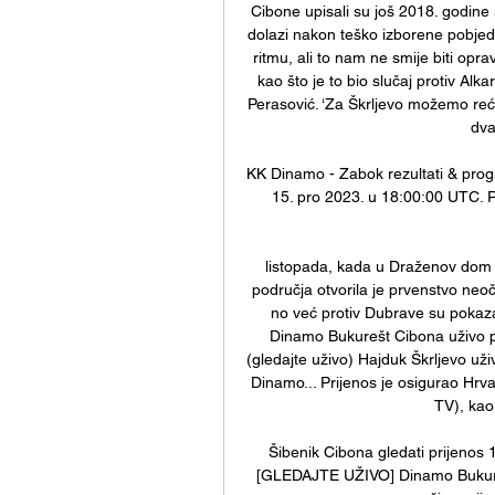
Cibone upisali su još 2018. godine n
dolazi nakon teško izborene pobjed
ritmu, ali to nam ne smije biti opr
kao što je to bio slučaj protiv Alka
Perasović. ‘Za Škrljevo možemo reć
dva
KK Dinamo - Zabok rezultati & pro
15. pro 2023. u 18:00:00 UTC. P
listopada, kada u Draženov dom d
područja otvorila je prvenstvo neo
no već protiv Dubrave su pokazali
Dinamo Bukurešt Cibona uživo p
(gledajte uživo) Hajduk Škrljevo už
Dinamo... Prijenos je osigurao Hrva
TV), kao 
Šibenik Cibona gledati prijenos
[GLEDAJTE UŽIVO] Dinamo Bukureš