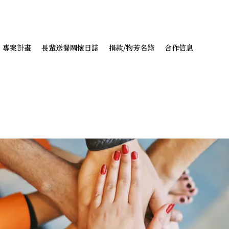
專案計畫
長輩送餐關懷日誌
捐款/物芳名錄
合作信息