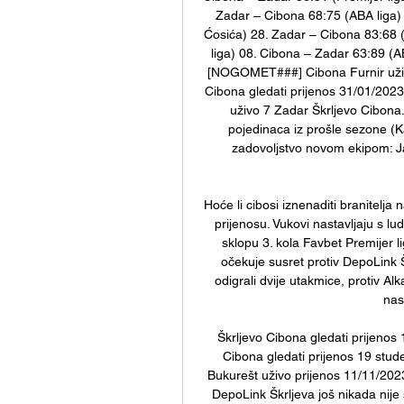
Zadar – Cibona 68:75 (ABA liga) 
Ćosića) 28. Zadar – Cibona 83:68 (
liga) 08. Cibona – Zadar 63:89 (AB
[NOGOMET###] Cibona Furnir uživo 
Cibona gledati prijenos 31/01/2023
uživo 7 Zadar Škrljevo Cibona.
pojedinaca iz prošle sezone (Kap
zadovoljstvo novom ekipom: J
Hoće li cibosi iznenaditi branitelja
prijenosu. Vukovi nastavljaju s l
sklopu 3. kola Favbet Premijer li
očekuje susret protiv DepoLink Š
odigrali dvije utakmice, protiv Al
nas
Škrljevo Cibona gledati prijeno
Cibona gledati prijenos 19 stud
Bukurešt uživo prijenos 11/11/2023 
DepoLink Škrljeva još nikada nije