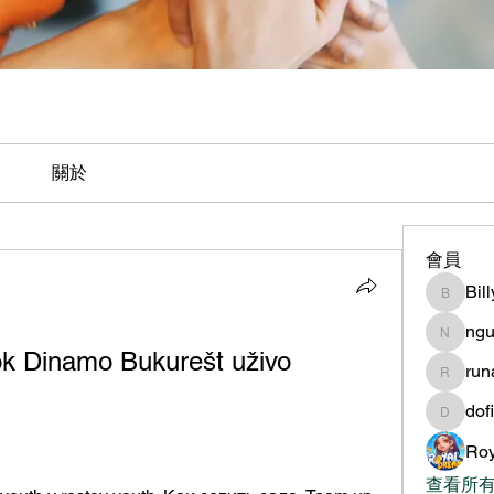
關於
會員
Bil
BillyNe
ngu
nguyen
 Dinamo Bukurešt uživo 
ru
runame
dof
dofilad
Roy
查看所有