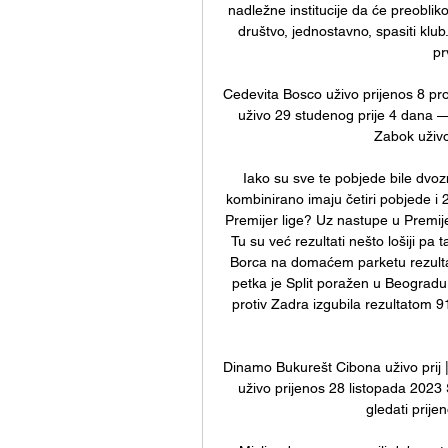
nadležne institucije da će preobli
društvo, jednostavno, spasiti klub
pr
Cedevita Bosco uživo prijenos 8 pr
uživo 29 studenog prije 4 dana —
Zabok uživo 
Iako su sve te pobjede bile dvoz
kombinirano imaju četiri pobjede i 2
Premijer lige? Uz nastupe u Premijer 
Tu su već rezultati nešto lošiji pa
Borca na domaćem parketu rezultat
petka je Split poražen u Beogradu
protiv Zadra izgubila rezultatom 9
Dinamo Bukurešt Cibona uživo prij 
uživo prijenos 28 listopada 2023
gledati prije