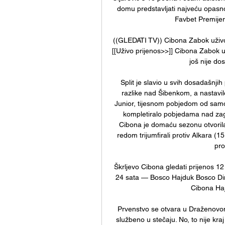
domu predstavljati najveću opasn
Favbet Premijer 
((GLEDATI TV)) Cibona Zabok uživo p
[[Uživo prijenos>>]] Cibona Zabok u
još nije do
Split je slavio u svih dosadašnj
razlike nad Šibenkom, a nastavi
Junior, tijesnom pobjedom od samo 
kompletiralo pobjedama nad za
Cibona je domaću sezonu otvoril
redom trijumfirali protiv Alkara (15
pro
Škrljevo Cibona gledati prijenos 1
24 sata — Bosco Hajduk Bosco Dina
Cibona Hajd
Prvenstvo se otvara u Draženovom
službeno u stečaju. No, to nije kra