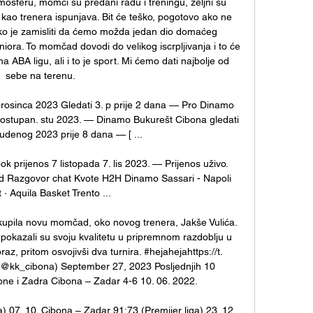
osferu, momci su predani radu i treningu, željni su 
kao trenera ispunjava. Bit će teško, pogotovo ako ne 
 je zamisliti da ćemo možda jedan dio domaćeg 
uniora. To momčad dovodi do velikog iscrpljivanja i to će 
na ABA ligu, ali i to je sport. Mi ćemo dati najbolje od 
sebe na terenu. 

prosinca 2023 Gledati 3. p prije 2 dana — Pro Dinamo 
dostupan. stu 2023. — Dinamo Bukurešt Cibona gledati 
tudenog 2023 prije 8 dana — [ ...

 prijenos 7 listopada 7. lis 2023. — Prijenos uživo. 
ed Razgovor chat Kvote H2H Dinamo Sassari - Napoli 
 · Aquila Basket Trento ...

kupila novu momčad, oko novog trenera, Jakše Vulića. 
 pokazali su svoju kvalitetu u pripremnom razdoblju u 
z, pritom osvojivši dva turnira. #hejahejahttps://t. 
kk_cibona) September 27, 2023 Posljednjih 10 
e i Zadra Cibona – Zadar 4-6 10. 06. 2022. 

) 07. 10. Cibona – Zadar 91:73 (Premijer liga) 23. 12. 