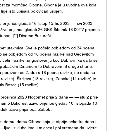
ost za momčad Cibone. Cibona je u uvodna dva kola 
lige isto upisala polovičan uspjeh. 

rijenos gledati 16 listop 15. lis 2023. — svi 2023. — 
živo prijenos gledati 26 GKK Šibenik 18:00TV prijenos 
stupan. ]**] Dinamo Bukurešt ...

ih pet utakmica. Sve je počelo pobjedom od 34 poena 
lo se pobjedom od 18 poena razlike nad Cedevitom 
četiri razlike na gostovanju kod Dubrovnika da bi se 
grebačkim Dinamom te Dubravom. S druge strane, 
a porazom od Zadra s 18 poena razlike, no onda su 
 razlike), Škrljeva (18 razlike), Zaboka (11 razlike) te 
tiv Bosca (15 razlike). 

2 prosinca 2023 Nogomet prije 2 dana — — stu 2 prije 
mo Bukurešt uživo prijenos gledati 10 listopada 10 
uk uživo prijenos... Zabok ...

 domu, domu Cibone koja je otprije nekoliko dana i 
j – ljudi iz kluba imaju mjesec i pol vremena da uvjere 