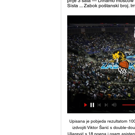
prije 3 sata — Dinamo moscow y
Sista ... Zabok poštanski broj. 
Upisana je pobjeda rezultatom 100-
izdvojiti Viktor Šarić s double-do
Uljarević s 18 poena i osam asisten