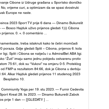
kovanje Cibone iz Udruge građana u Sportsko dioničko 
. No, vrijeme curi, a optimizam da se spasi dvostruki 
vak Europe ne raste. 

osinca 2023 Sport TV prije 6 dana — Dinamo Bukurešt 
 — Bosco Hajduk uživo prijenos gledati 1))) Cibona 
prijenos. 0. +. 0 comentário ...

namenkaste, treba istaknuti kako te četiri momčadi 
0 poraza. Gdje gledati Split – Cibona, prijenos 6. kola 
ligi, Split i Cibona se natječu i u AdmiralBet ABA ligi. 
 tako “Žuti” imaju samo jednu pobjedu ostvarenu protiv 
om 75:61, dok su “Vukovi” na omjeru 0-5. Proteklog 
 od FMP-a rezultatom 84:66, dok je Cibona u derbiju 
1:64. Alkar Hajduk gledati prijenos 11 studenog 2023 
Besplatno 10. 

| Commiunity Yoga per 19. stu 2023. — Furnir Cedevita 
 Sport Kreat 28. lis 2023. — Dinamo Bukurešt Zabok 
nos prije 1 dan — [[GLEDATI! ] ...
