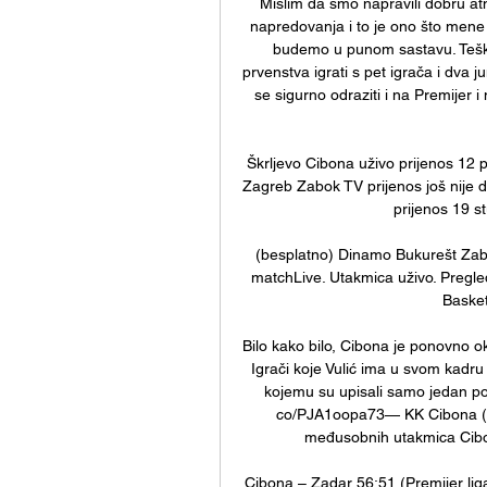
Mislim da smo napravili dobru atm
napredovanja i to je ono što mene 
budemo u punom sastavu. Teško
prvenstva igrati s pet igrača i dva j
se sigurno odraziti i na Premijer i 
Škrljevo Cibona uživo prijenos 12 
Zagreb Zabok TV prijenos još nije 
prijenos 19 s
(besplatno) Dinamo Bukurešt Zabok
matchLive. Utakmica uživo. Pregl
Basket
Bilo kako bilo, Cibona je ponovno o
Igrači koje Vulić ima u svom kadru
kojemu su upisali samo jedan pora
co/PJA1oopa73— KK Cibona (@
međusobnih utakmica Cibon
Cibona – Zadar 56:51 (Premijer liga