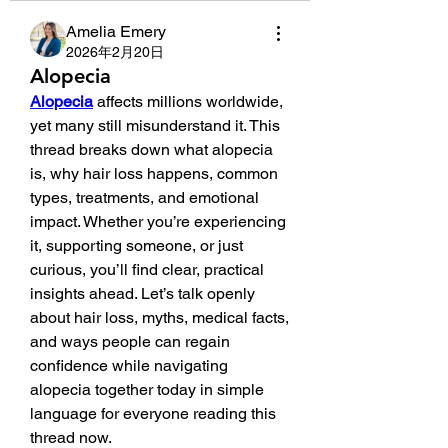
Amelia Emery
2026年2月20日
Alopecia
Alopecia
 affects millions worldwide, 
yet many still misunderstand it. This 
thread breaks down what alopecia 
is, why hair loss happens, common 
types, treatments, and emotional 
impact. Whether you’re experiencing 
it, supporting someone, or just 
curious, you’ll find clear, practical 
insights ahead. Let’s talk openly 
about hair loss, myths, medical facts, 
and ways people can regain 
confidence while navigating 
alopecia together today in simple 
language for everyone reading this 
thread now.