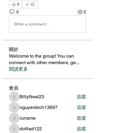
0
0
2
Write a comment...
關於
Welcome to the group! You can
connect with other members, ge
...
閱讀更多
會員
BillyNeal23
追蹤
BillyNeal23
nguyenbich13697
追蹤
nguyenbich13697
runame
追蹤
runame
dofilad122
追蹤
dofilad122