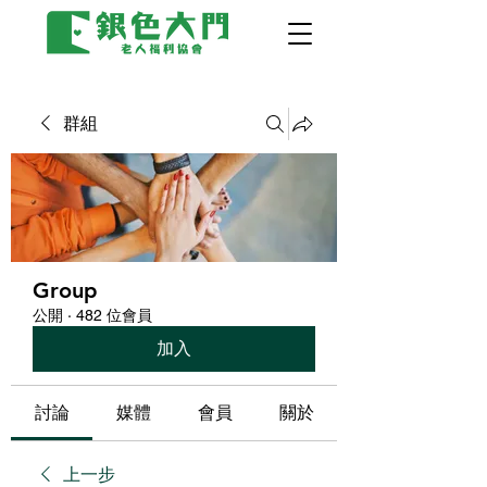
群組
Group
公開
·
482 位會員
加入
討論
媒體
會員
關於
上一步