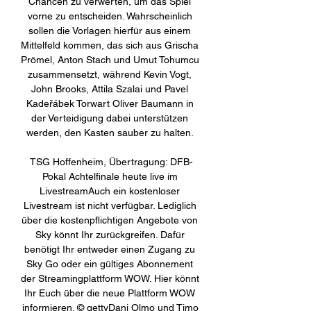
Chancen zu verwerten, um das Spiel 
vorne zu entscheiden. Wahrscheinlich 
sollen die Vorlagen hierfür aus einem 
Mittelfeld kommen, das sich aus Grischa 
Prömel, Anton Stach und Umut Tohumcu 
zusammensetzt, während Kevin Vogt, 
John Brooks, Attila Szalai und Pavel 
Kadeřábek Torwart Oliver Baumann in 
der Verteidigung dabei unterstützen 
werden, den Kasten sauber zu halten. 

TSG Hoffenheim, Übertragung: DFB-
Pokal Achtelfinale heute live im 
LivestreamAuch ein kostenloser 
Livestream ist nicht verfügbar. Lediglich 
über die kostenpflichtigen Angebote von 
Sky könnt Ihr zurückgreifen. Dafür 
benötigt Ihr entweder einen Zugang zu 
Sky Go oder ein gültiges Abonnement 
der Streamingplattform WOW. Hier könnt 
Ihr Euch über die neue Plattform WOW 
informieren. © gettyDani Olmo und Timo 