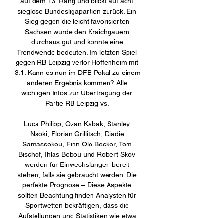
auf dem 13. Rang und blickt auf acht 
sieglose Bundesligapartien zurück. Ein 
Sieg gegen die leicht favorisierten 
Sachsen würde den Kraichgauern 
durchaus gut und könnte eine 
Trendwende bedeuten. Im letzten Spiel 
gegen RB Leipzig verlor Hoffenheim mit 
3:1. Kann es nun im DFB-Pokal zu einem 
anderen Ergebnis kommen? Alle 
wichtigen Infos zur Übertragung der 
Partie RB Leipzig vs. 

Luca Philipp, Ozan Kabak, Stanley 
Nsoki, Florian Grillitsch, Diadie 
Samassekou, Finn Ole Becker, Tom 
Bischof, Ihlas Bebou und Robert Skov 
werden für Einwechslungen bereit 
stehen, falls sie gebraucht werden. Die 
perfekte Prognose – Diese Aspekte 
sollten Beachtung finden Analysten für 
Sportwetten bekräftigen, dass die 
Aufstellungen und Statistiken wie etwa 