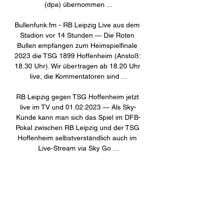
(dpa) übernommen ...

Bullenfunk.fm - RB Leipzig Live aus dem 
Stadion vor 14 Stunden — Die Roten 
Bullen empfangen zum Heimspielfinale 
2023 die TSG 1899 Hoffenheim (Anstoß: 
18.30 Uhr). Wir übertragen ab 18.20 Uhr 
live, die Kommentatoren sind ...

RB Leipzig gegen TSG Hoffenheim jetzt 
live im TV und 01.02.2023 — Als Sky-
Kunde kann man sich das Spiel im DFB-
Pokal zwischen RB Leipzig und der TSG 
Hoffenheim selbstverständlich auch im 
Live-Stream via Sky Go ...

RB Leipzig - TSG Hoffenheim Live ticker, 
H2H und RB Leipzig gegen TSG 
Hoffenheim Live-Ticker (und kostenlos 
Übertragung Video Live-Stream sehen 
im Internet) startet am 16. Dez. 2023 um 