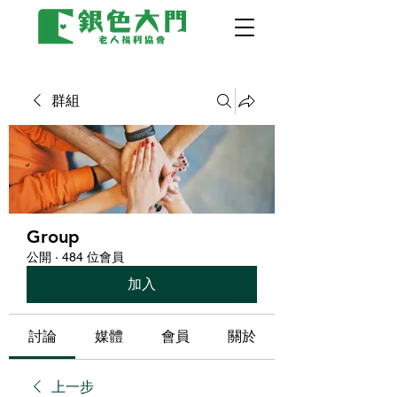
群組
Group
公開
·
484 位會員
加入
討論
媒體
會員
關於
上一步