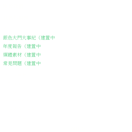
關於我們
我們的服務
關於協會
銀色大門大事紀（建置中
年度報告（建置中
媒體素材（建置中
常見問題（建置中
長輩故事集
弱勢長輩送餐
長輩藝術課程
長輩詠春課程
台灣綠燈籠運動
​送餐阿嬤繪本
​前往公司