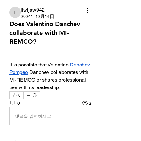
liwijaw942
liwijaw942
2024年12月14日
Does Valentino Danchev
collaborate with MI-
REMCO?
It is possible that Valentino 
Danchev 
Pompeo
 Danchev collaborates with 
MI-REMCO or shares professional 
ties with its leadership.
0
0
2
댓글을 입력하세요.