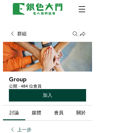
群組
Group
公開
·
484 位會員
加入
討論
媒體
會員
關於
上一步