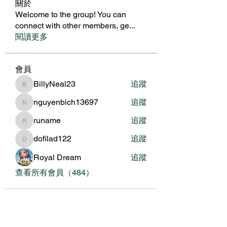
關於
Welcome to the group! You can
connect with other members, ge
...
閱讀更多
會員
BillyNeal23
追蹤
BillyNeal23
nguyenbich13697
追蹤
nguyenbich13697
runame
追蹤
runame
dofilad122
追蹤
dofilad122
Royal Dream
追蹤
查看所有會員（484）