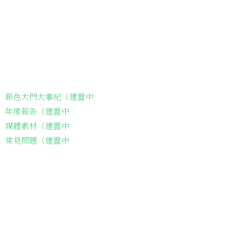
關於我們
我們的服務
關於協會
銀色大門大事紀（建置中
年度報告（建置中
媒體素材（建置中
常見問題（建置中
長輩故事集
弱勢長輩送餐
長輩藝術課程
長輩詠春課程
台灣綠燈籠運動