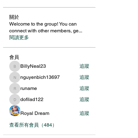
關於
Welcome to the group! You can
connect with other members, ge
...
閱讀更多
會員
BillyNeal23
追蹤
BillyNeal23
nguyenbich13697
追蹤
nguyenbich13697
runame
追蹤
runame
dofilad122
追蹤
dofilad122
Royal Dream
追蹤
查看所有會員（484）