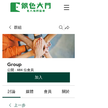
群組
Group
公開
·
484 位會員
加入
討論
媒體
會員
關於
上一步