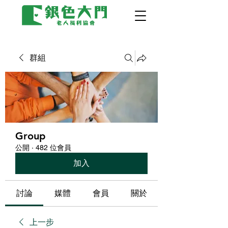
群組
Group
公開
·
482 位會員
加入
討論
媒體
會員
關於
上一步