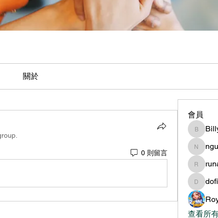
關於
會員
Bil
BillyNe
group.
ngu
nguyen
0 則留言
ru
runame
dof
dofilad
Roy
查看所有