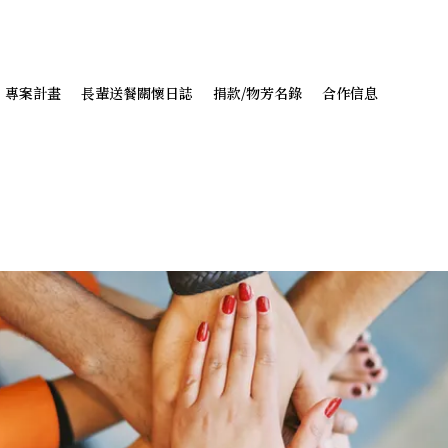
專案計畫
長輩送餐關懷日誌
捐款/物芳名錄
合作信息