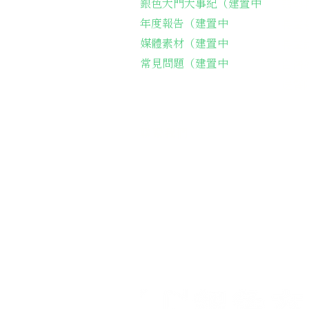
銀色大門大事紀（建置中
弱勢
年度報告（建置中
長輩
媒體素材（建置中
長輩
常見問題（建置中
台灣
​送
聯繫我們
​電話聯繫：05-2212161
會址：
621嘉義縣民雄鄉建國路二段1
​Email：
silvergatecharity@gma
Line：
＠
silvergate