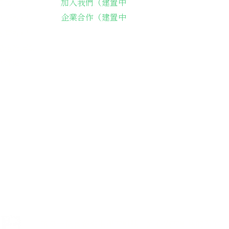
加入我們（建置中
長輩送餐
企業合作（建置中
藝術課程
詠春課程
綠燈籠運動
餐阿嬤繪本
42-116號
il.com
讓每一位長輩從生理的飢餓、到心靈的飢餓的溫飽，