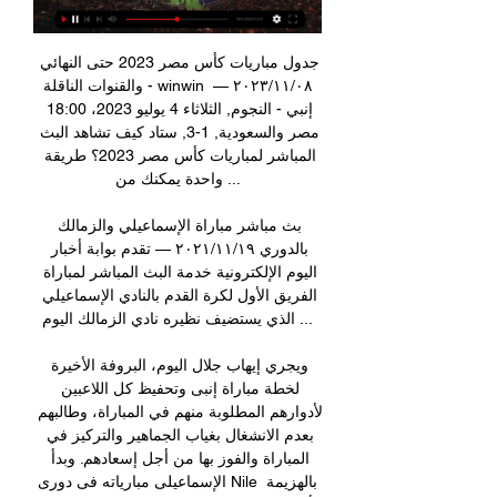
جدول مباريات كأس مصر 2023 حتى النهائي 
والقنوات الناقلة - winwin ٠٨‏/١١‏/٢٠٢٣ — 
إنبي - النجوم, الثلاثاء 4 يوليو 2023، 18:00 
مصر والسعودية, 1-3, ستاد كيف تشاهد البث 
المباشر لمباريات كأس مصر 2023؟ طريقة 
واحدة يمكنك من ...

بث مباشر مباراة الإسماعيلي والزمالك 
بالدوري ١٩‏/١١‏/٢٠٢١ — تقدم بوابة أخبار 
اليوم الإلكترونية خدمة البث المباشر لمباراة 
الفريق الأول لكرة القدم بالنادي الإسماعيلي 
الذي يستضيف نظيره نادي الزمالك اليوم ...

ويجري إيهاب جلال اليوم، البروفة الأخيرة 
لخطة مباراة إنبى وتحفيظ كل اللاعبين 
لأدوارهم المطلوبة منهم في المباراة، وطالبهم 
بعدم الانشغال بغياب الجماهير والتركيز في 
المباراة والفوز بها من أجل إسعادهم. وبدأ 
الإسماعيلى مبارياته فى دورى Nile بالهزيمة 