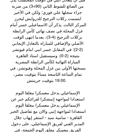
قبل أن يتعادل انبي في الوقت المحتسب بدل 
من الضائع للشوط الثاني (90+3) من ضربة 
جزاء سجلها علي فوزي؛ ولكن في الأخير 
ابتسمت ركلات الترجيح للدروايش ليحرز 
المركز الثالث. يذكر أن الاسماعيلي خسر أمام 
غزل المحلة في نصف نهائي كأس الرابطة 
بركلات الترجيح (4-3)، بعدما انتهى الوقت 
الأصلي والإضافي للمباراة بالتعادل الإيجابي 
(2-2)؛ في المقابل خسر انبي امام فيوتشر 
بنتيجة (2-0). وسيستقبل استاد القاهرة 
المباراة النهائية لكأس الرابطة المصرية 
بنسختها الأولى بين غزل المحلة وفيوتشر، في 
تمام الساعة التاسعة مساءً بتوقيت مصر، 
19:00 بتوقيت جرينتش. 

الإسماعيلي يدخل معسكرا مغلقا اليوم 
استعدادا لمواجهة إنبىشكرا لقرائتكم خبر عن 
الإسماعيلي يدخل معسكرا مغلقا اليوم 
استعدادا لمواجهة إنبى والان مع تفاصيل الخبر 
القاهرة - سامية سيد - استقر إيهاب جلال 
المدير الفني لفريق الإسماعيلي، على دخول 
الفريق معسكر مغلق اليوم الجمعة، فى 