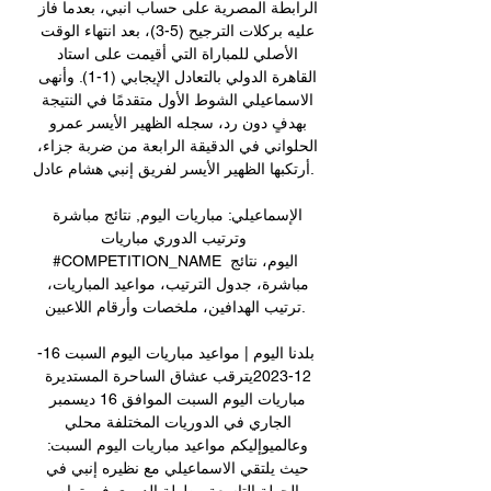
الرابطة المصرية على حساب انبي، بعدما فاز 
عليه بركلات الترجيح (5-3)، بعد انتهاء الوقت 
الأصلي للمباراة التي أقيمت على استاد 
القاهرة الدولي بالتعادل الإيجابي (1-1). وأنهى 
الاسماعيلي الشوط الأول متقدمًا في النتيجة 
بهدفٍ دون رد، سجله الظهير الأيسر عمرو 
الحلواني في الدقيقة الرابعة من ضربة جزاء، 
أرتكبها الظهير الأيسر لفريق إنبي هشام عادل. 

الإسماعيلي: مباريات اليوم, نتائج مباشرة 
وترتيب الدوري مباريات 
#COMPETITION_NAME اليوم، نتائج 
مباشرة، جدول الترتيب، مواعيد المباريات، 
ترتيب الهدافين، ملخصات وأرقام اللاعبين.

بلدنا اليوم | مواعيد مباريات اليوم السبت 16-
12-2023يترقب عشاق الساحرة المستديرة 
مباريات اليوم السبت الموافق 16 ديسمبر 
الجاري في الدوريات المختلفة محلي 
وعالميوإليكم مواعيد مباريات اليوم السبت: 
حيث يلتقي الاسماعيلي مع نظيره إنبي في 