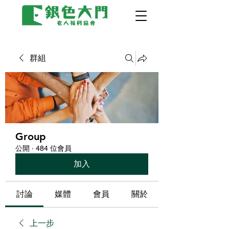
群組
Group
公開
·
484 位會員
加入
討論
媒體
會員
關於
上一步