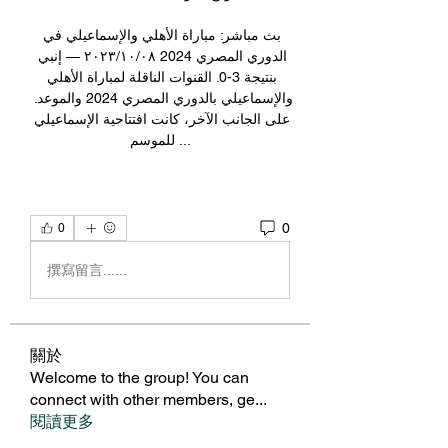
بث مباشر: مباراة الأهلي والإسماعيلي في 
الدوري المصري 2024 ٠٨‏/١٠‏/٢٠٢٣ — إنبي 
بنتيجة 3-0. القنوات الناقلة لمباراة الأهلي 
والإسماعيلي بالدوري المصري 2024 والموعد. 
على الجانب الآخر، كانت افتتاحية الإسماعيلي 
للموسم ...
0
0
撰寫留言......
關於
Welcome to the group! You can
connect with other members, ge
...
閱讀更多