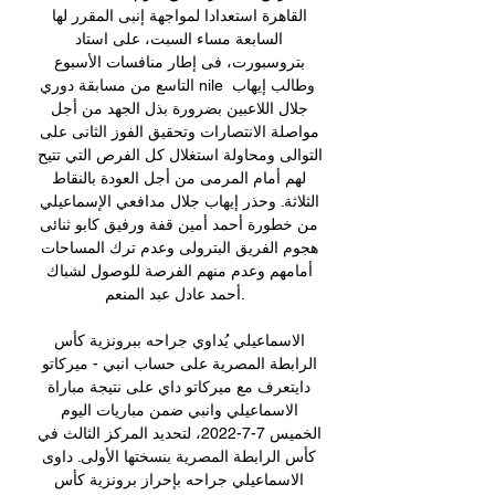
القاهرة استعدادا لمواجهة إنبى المقرر لها 
السابعة مساء السبت، على استاد 
بتروسبورت، فى إطار منافسات الأسبوع 
التاسع من مسابقة دوري nile وطالب إيهاب 
جلال اللاعبين بضرورة بذل الجهد من أجل 
مواصلة الانتصارات وتحقيق الفوز الثانى على 
التوالى ومحاولة استغلال كل الفرص التي تتيح 
لهم أمام المرمى من أجل العودة بالنقاط 
الثلاثة. وحذر إيهاب جلال مدافعي الإسماعيلي 
من خطورة أحمد أمين قفة ورفيق كابو ثنائى 
هجوم الفريق البترولى وعدم ترك المساحات 
أمامهم وعدم منهم الفرصة للوصول لشباك 
أحمد عادل عبد المنعم. 

الاسماعيلي يُداوي جراحه ببرونزية كأس 
الرابطة المصرية على حساب انبي - ميركاتو 
دايتعرف مع ميركاتو داي على نتيجة مباراة 
الاسماعيلي وانبي ضمن مباريات اليوم 
الخميس 7-7-2022، لتحديد المركز الثالث في 
كأس الرابطة المصرية بنسختها الأولى. داوى 
الاسماعيلي جراحه بإحراز برونزية كأس 