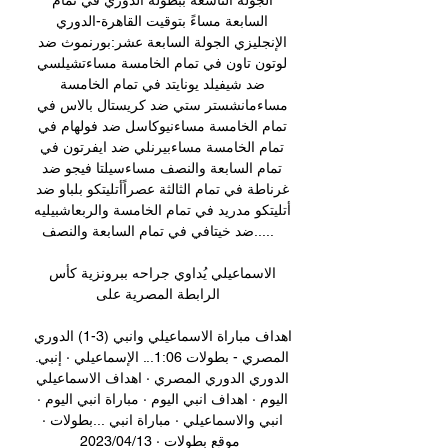
الجولة التاسعة ببطولة الدوري في تمام 
السابعة مساءً بتوقيت القاهرة-الدوري 
الإنجليزي الجولة السابعة عشر:بورنموث ضد 
لوتون تاون في تمام الخامسة مساءتشيلسي 
ضد شيفيلد يونايتد في تمام الخامسة 
مساءمانشستر ستي ضد كريستال بالاس في 
تمام الخامسة مساءنيوكاسل ضد فولهام في 
تمام الخامسة مساءبيرنلي ضد ايفرتون في 
تمام السابعة والنصف مساءسيلتا فيجو ضد 
غرناطة في تمام الثالثة عصراًأتليتكو بلباو ضد 
أتليتكو مدريد في تمام الخامسة والربعاشبيليه 
ضد خيتافي في تمام السابعة والنصف..... 

الاسماعيلي يُداوي جراحه ببرونزية كأس 
الرابطة المصرية على 

اهداف مباراة الاسماعيلي وانبي (3-1) الدوري 
المصري - بطولات 1:06... الإسماعيلي · إنبي. 
الدوري الدوري المصري · اهداف الاسماعيلي 
اليوم · اهداف انبي اليوم · مباراة انبي اليوم · 
انبي والاسماعيلي · مباراة انبي ...بطولات · 
موقع بطولات · 13‏/04‏/2023
