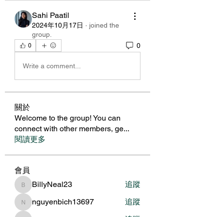
Sahi Paatil
2024年10月17日
·
joined the
group.
0
0
Write a comment...
關於
Welcome to the group! You can
connect with other members, ge
...
閱讀更多
會員
BillyNeal23
追蹤
BillyNeal23
nguyenbich13697
追蹤
nguyenbich13697