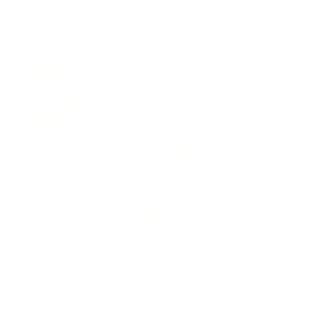
長輩故事集
弱勢長輩送餐
長輩藝術課程
長輩詠春課程
台灣綠燈籠運動
​送餐阿嬤繪本
​前往公司
銀色大門老人送餐平台
長照送餐管理系統
為家中長輩申請送餐
​銀髮商城
支持我們
支持長輩溫飽