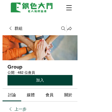
群組
Group
公開
·
482 位會員
加入
討論
媒體
會員
關於
上一步