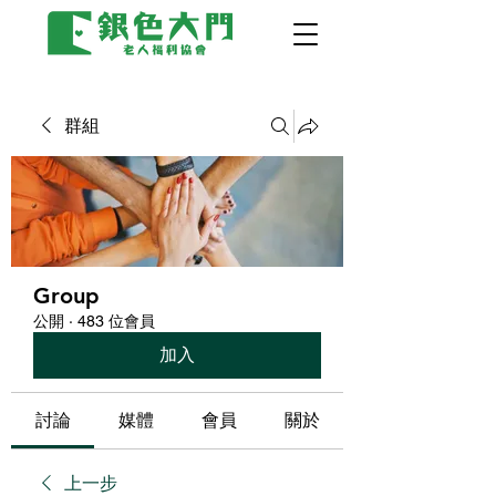
群組
Group
公開
·
483 位會員
加入
討論
媒體
會員
關於
上一步