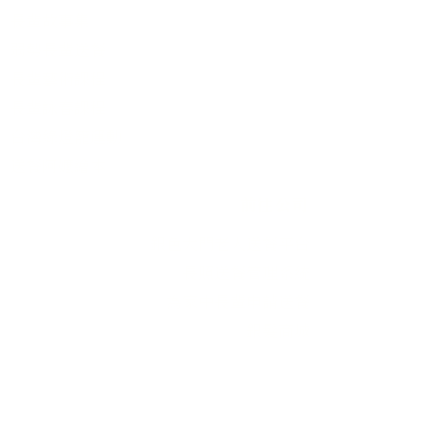
長輩故事集
弱勢長輩送餐
長輩藝術課程
長輩詠春課程
台灣綠燈籠運動
​送餐阿嬤繪本
​前往公司
銀色大門老人送餐平台
長照送餐管理系統
為家中長輩申請送餐
​銀髮商城
支持我們
支持長輩溫飽