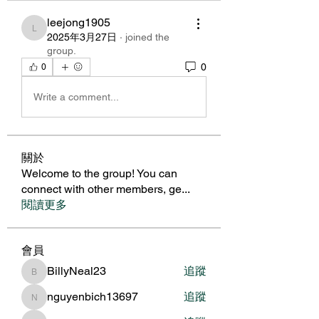
leejong1905
leejong1905
2025年3月27日
·
joined the
group.
0
0
Write a comment...
關於
Welcome to the group! You can
connect with other members, ge
...
閱讀更多
會員
BillyNeal23
追蹤
BillyNeal23
nguyenbich13697
追蹤
nguyenbich13697