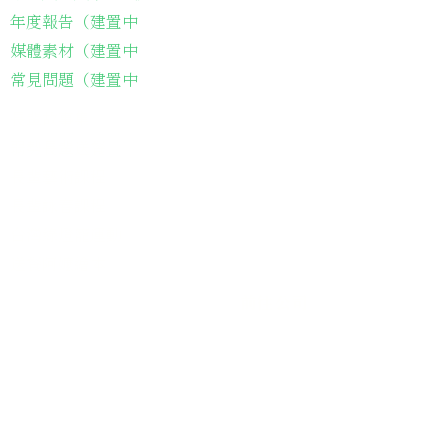
年度報告（建置中
媒體素材（建置中
常見問題（建置中
長輩故事集
弱勢長輩送餐
長輩藝術課程
長輩詠春課程
台灣綠燈籠運動
​送餐阿嬤繪本
​前往公司
銀色大門老人送餐平台
長照送餐管理系統
為家中長輩申請送餐
​銀髮商城