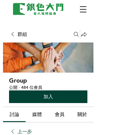
群組
Group
公開
·
484 位會員
加入
討論
媒體
會員
關於
上一步