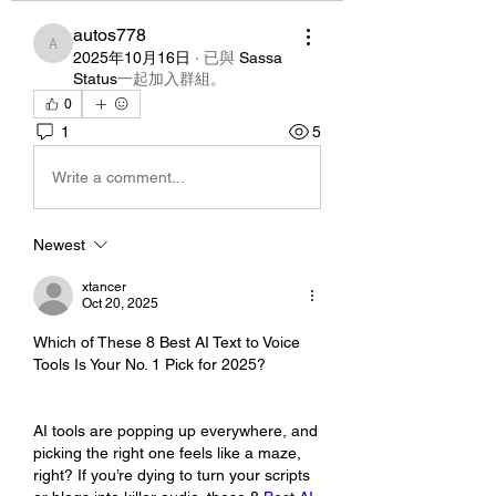
autos778
autos778
2025年10月16日
·
已與
Sassa
Status
一起加入群組
。
0
1
5
Write a comment...
Newest
xtancer
Oct 20, 2025
Which of These 8 Best AI Text to Voice 
Tools Is Your No. 1 Pick for 2025?
AI tools are popping up everywhere, and 
picking the right one feels like a maze, 
right? If you’re dying to turn your scripts 