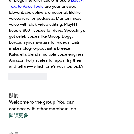
or blogs into killer audio, these 8 
Best AI 
Text to Voice Tools
 are your answer. 
ElevenLabs delivers emotional, lifelike 
voiceovers for podcasts. Murf.ai mixes 
voice with slick video editing. PlayHT 
boasts 800+ voices for devs. Speechify’s 
got celeb voices like Snoop Dogg. 
Lovo.ai syncs avatars for videos. Listnr 
makes blog-to-podcast a breeze. 
Kukarella blends multiple voice engines. 
Amazon Polly scales for apps. Try them 
and tell us— which one’s your top pick?
Like
Reply
關於
Welcome to the group! You can
connect with other members, ge
...
閱讀更多