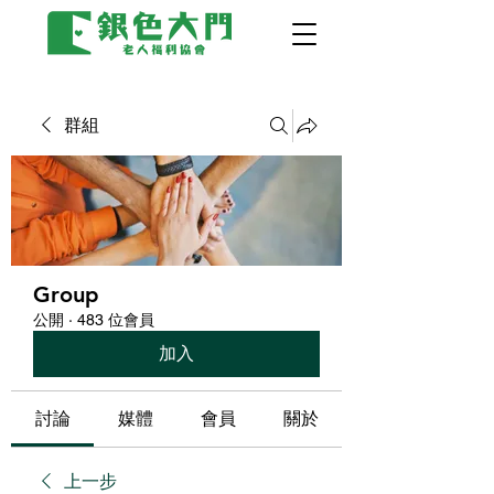
群組
Group
公開
·
483 位會員
加入
討論
媒體
會員
關於
上一步