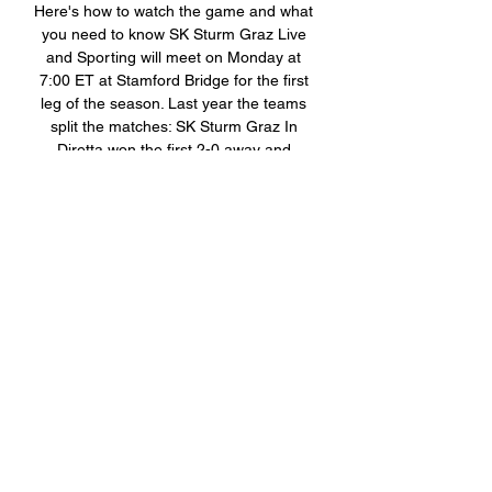
Here's how to watch the game and what 
you need to know SK Sturm Graz Live 
and Sporting will meet on Monday at 
7:00 ET at Stamford Bridge for the first 
leg of the season. Last year the teams 
split the matches: SK Sturm Graz In 
Diretta won the first 2-0 away and 
Sporting the second 4-2. SK Sturm Graz 
Live take on London rivals Sporting at 
Stamford Bridge as the Blues aim to 
close the 330-point gap between the two 
clubs in the 2023 Europa League - 
TODAY'S MATCH. SK Sturm Graz Live 
were doing well under Graham Potter 
until a stinging defeat to his former club 
Sporting last weekend, and now face two 
tough games – against Sporting and SK 
Sturm Graz Live – before the cup break 
of the world. 

Sporting CP vs. SK Sturm Graz FREE 