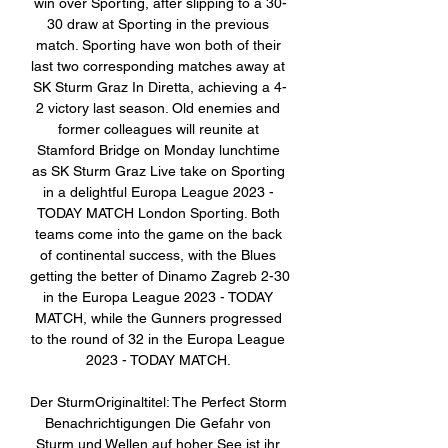
win over Sporting, after slipping to a 30-
30 draw at Sporting in the previous 
match. Sporting have won both of their 
last two corresponding matches away at 
SK Sturm Graz In Diretta, achieving a 4-
2 victory last season. Old enemies and 
former colleagues will reunite at 
Stamford Bridge on Monday lunchtime 
as SK Sturm Graz Live take on Sporting 
in a delightful Europa League 2023 - 
TODAY MATCH London Sporting. Both 
teams come into the game on the back 
of continental success, with the Blues 
getting the better of Dinamo Zagreb 2-30 
in the Europa League 2023 - TODAY 
MATCH, while the Gunners progressed 
to the round of 32 in the Europa League 
2023 - TODAY MATCH. 

Der SturmOriginaltitel: The Perfect Storm 
Benachrichtigungen Die Gefahr von 
Sturm und Wellen auf hoher See ist ihr 