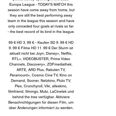
Europa League - TODAY'S MATCH this 
season have come away from home, but 
they are still the best performing away 
team in the league this season and have 
only conceded four goals at rivals so far 
- the best record of its kind in the league. 

99 € HD 3. 99 € - Kaufen SD 9. 99 € HD 
9. 99 € Filme HD 11. 99 € Der Sturm ist 
aktuell nicht bei Joyn, Disney+, Netflix, 
RTL+, VIDEOBUSTER, Prime Video 
Channels, Discovery+, ZDFmediathek, 
ARTE, ARD Plus, Rakuten TV, 
Paramount+, Cosmic Cine TV, Kino on 
Demand, Sooner, Netzkino, Pluto TV, 
Plex, Crunchyroll, Viki, alleskino, 
filmfriend, filmingo, Mubi, LaCinetek und 
behind the tree verfügbar. Aktiviere 
Benachrichtigungen für diesen Film, um 
über Änderungen informiert zu werden. 
