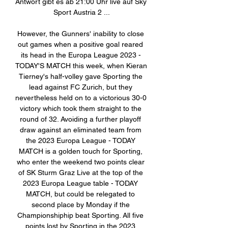
Antwort gibt es ab 21:00 Uhr live auf Sky 
Sport Austria 2 ...

However, the Gunners' inability to close 
out games when a positive goal reared 
its head in the Europa League 2023 - 
TODAY'S MATCH this week, when Kieran 
Tierney's half-volley gave Sporting the 
lead against FC Zurich, but they 
nevertheless held on to a victorious 30-0 
victory which took them straight to the 
round of 32. Avoiding a further playoff 
draw against an eliminated team from 
the 2023 Europa League - TODAY 
MATCH is a golden touch for Sporting, 
who enter the weekend two points clear 
of SK Sturm Graz Live at the top of the 
2023 Europa League table - TODAY 
MATCH, but could be relegated to 
second place by Monday if the 
Championshiphip beat Sporting. All five 
points lost by Sporting in the 2023 