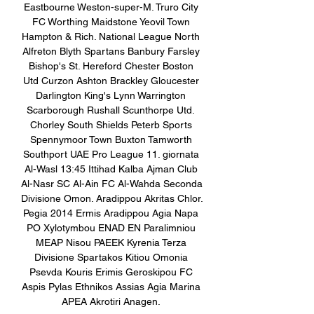
Eastbourne Weston-super-M. Truro City 
FC Worthing Maidstone Yeovil Town 
Hampton & Rich. National League North 
Alfreton Blyth Spartans Banbury Farsley 
Bishop's St. Hereford Chester Boston 
Utd Curzon Ashton Brackley Gloucester 
Darlington King's Lynn Warrington 
Scarborough Rushall Scunthorpe Utd. 
Chorley South Shields Peterb Sports 
Spennymoor Town Buxton Tamworth 
Southport UAE Pro League 11. giornata 
Al-Wasl 13:45 Ittihad Kalba Ajman Club 
Al-Nasr SC Al-Ain FC Al-Wahda Seconda 
Divisione Omon. Aradippou Akritas Chlor. 
Pegia 2014 Ermis Aradippou Agia Napa 
PO Xylotymbou ENAD EN Paralimniou 
MEAP Nisou PAEEK Kyrenia Terza 
Divisione Spartakos Kitiou Omonia 
Psevda Kouris Erimis Geroskipou FC 
Aspis Pylas Ethnikos Assias Agia Marina 
APEA Akrotiri Anagen. 
