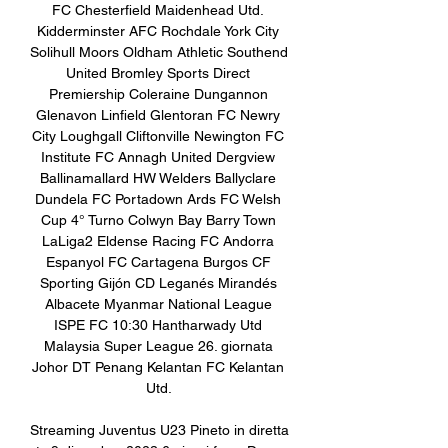
FC Chesterfield Maidenhead Utd. 
Kidderminster AFC Rochdale York City 
Solihull Moors Oldham Athletic Southend 
United Bromley Sports Direct 
Premiership Coleraine Dungannon 
Glenavon Linfield Glentoran FC Newry 
City Loughgall Cliftonville Newington FC 
Institute FC Annagh United Dergview 
Ballinamallard HW Welders Ballyclare 
Dundela FC Portadown Ards FC Welsh 
Cup 4° Turno Colwyn Bay Barry Town 
LaLiga2 Eldense Racing FC Andorra 
Espanyol FC Cartagena Burgos CF 
Sporting Gijón CD Leganés Mirandés 
Albacete Myanmar National League 
ISPE FC 10:30 Hantharwady Utd 
Malaysia Super League 26. giornata 
Johor DT Penang Kelantan FC Kelantan 
Utd. 

Streaming Juventus U23 Pineto in diretta 