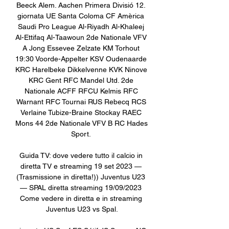
Beeck Alem. Aachen Primera Divisió 12. 
giornata UE Santa Coloma CF Amèrica 
Saudi Pro League Al-Riyadh Al-Khaleej 
Al-Ettifaq Al-Taawoun 2de Nationale VFV 
A Jong Essevee Zelzate KM Torhout 
19:30 Voorde-Appelter KSV Oudenaarde 
KRC Harelbeke Dikkelvenne KVK Ninove 
KRC Gent RFC Mandel Utd. 2de 
Nationale ACFF RFCU Kelmis RFC 
Warnant RFC Tournai RUS Rebecq RCS 
Verlaine Tubize-Braine Stockay RAEC 
Mons 44 2de Nationale VFV B RC Hades 
Sport. 

Guida TV: dove vedere tutto il calcio in 
diretta TV e streaming 19 set 2023 — 
(Trasmissione in diretta!)) Juventus U23 
— SPAL diretta streaming 19/09/2023 
Come vedere in diretta e in streaming 
Juventus U23 vs Spal.
