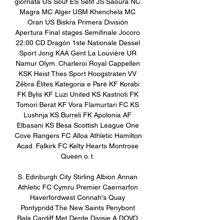
giornata US Souf ES Sétif JS Saoura NC 
Magra MC Alger USM Khenchela MC 
Oran US Biskra Primera División 
Apertura Final stages Semifinale Jocoro 
22:00 CD Dragón 1ste Nationale Dessel 
Sport Jong KAA Gent La Louvière UR 
Namur Olym. Charleroi Royal Cappellen 
KSK Heist Thes Sport Hoogstraten VV 
Zébra Élites Kategoria e Parë KF Korabi 
FK Bylis KF Luzi United KS Kastrioti FK 
Tomori Berat KF Vora Flamurtari FC KS 
Lushnja KS Burreli FK Apolonia AF 
Elbasani KS Besa Scottish League One 
Cove Rangers FC Alloa Athletic Hamilton 
Acad. Falkirk FC Kelty Hearts Montrose 
Queen o. t. 

S. Edinburgh City Stirling Albion Annan 
Athletic FC Cymru Premier Caernarfon 
Haverfordwest Connah's Quay 
Pontypridd The New Saints Penybont 
Bala Cardiff Met Derde Divisie A DOVO 