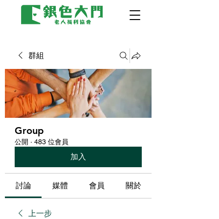
群組
Group
公開
·
483 位會員
加入
討論
媒體
會員
關於
上一步