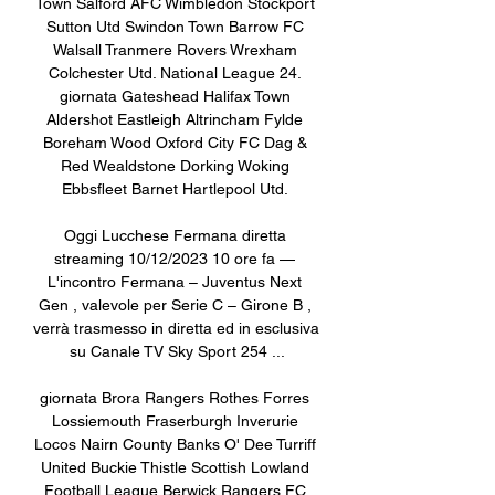
Town Salford AFC Wimbledon Stockport 
Sutton Utd Swindon Town Barrow FC 
Walsall Tranmere Rovers Wrexham 
Colchester Utd. National League 24. 
giornata Gateshead Halifax Town 
Aldershot Eastleigh Altrincham Fylde 
Boreham Wood Oxford City FC Dag & 
Red Wealdstone Dorking Woking 
Ebbsfleet Barnet Hartlepool Utd. 

Oggi Lucchese Fermana diretta 
streaming 10/12/2023 10 ore fa — 
L'incontro Fermana – Juventus Next 
Gen , valevole per Serie C – Girone B , 
verrà trasmesso in diretta ed in esclusiva 
su Canale TV Sky Sport 254 ...

giornata Brora Rangers Rothes Forres 
Lossiemouth Fraserburgh Inverurie 
Locos Nairn County Banks O' Dee Turriff 
United Buckie Thistle Scottish Lowland 
Football League Berwick Rangers FC 