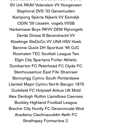
SV Urk RKAV Volendam VV Hoogeveen 
Staphorst DVS '33 Genemuiden 
Kampong Sparta Nijkerk VV Eemdijk 
ODIN '59 IJsselm. vogels VVSB 
Harkemase Boys RKVV DEM Rijnvogels 
Derde Divisie B Barendrecht VV 
Kloetinge SteDoCo VV UNA HSV Hoek 
Baronie Quick DH Sportlust '46 OJC 
Rosmalen TEC Scottish League Two 
Elgin City Spartans Forfar Athletic 
Dumbarton FC Peterhead FC Clyde FC 
Stenhousemuir East Fife Stranraer 
Bonnyrigg Cymru South Pontardawe 
Llantwit Major Cymru North Bangor 1876 
Guilsfield FC Holywell Airbus UK Mold 
Alex Denbigh Ruthin Llanidloes Caersws 
Buckley Highland Football League 
Brechin City Huntly FC Deveronvale Wick 
Academy Clachnacuddin Keith FC 
Strathspey Formartine 2. 
