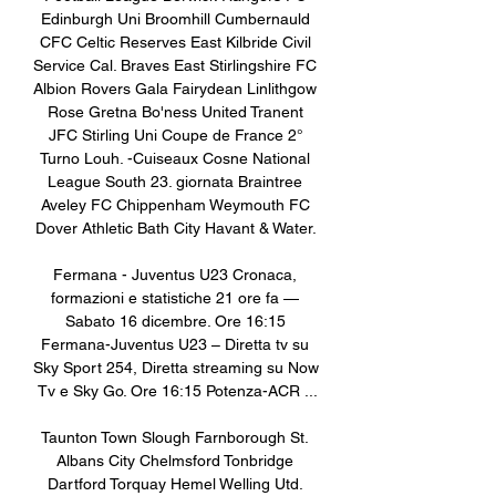
Edinburgh Uni Broomhill Cumbernauld 
CFC Celtic Reserves East Kilbride Civil 
Service Cal. Braves East Stirlingshire FC 
Albion Rovers Gala Fairydean Linlithgow 
Rose Gretna Bo'ness United Tranent 
JFC Stirling Uni Coupe de France 2° 
Turno Louh. -Cuiseaux Cosne National 
League South 23. giornata Braintree 
Aveley FC Chippenham Weymouth FC 
Dover Athletic Bath City Havant & Water. 

Fermana - Juventus U23 Cronaca, 
formazioni e statistiche 21 ore fa — 
Sabato 16 dicembre. Ore 16:15 
Fermana-Juventus U23 – Diretta tv su 
Sky Sport 254, Diretta streaming su Now 
Tv e Sky Go. Ore 16:15 Potenza-ACR ...

Taunton Town Slough Farnborough St. 
Albans City Chelmsford Tonbridge 
Dartford Torquay Hemel Welling Utd. 