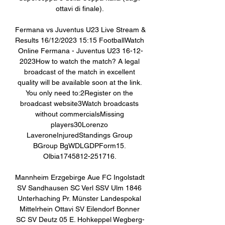
ottavi di finale). 

Fermana vs Juventus U23 Live Stream & 
Results 16/12/2023 15:15 FootballWatch 
Online Fermana - Juventus U23 16-12-
2023How to watch the match? A legal 
broadcast of the match in excellent 
quality will be available soon at the link. 
You only need to:2Register on the 
broadcast website3Watch broadcasts 
without commercialsMissing 
players30Lorenzo 
LaveroneInjuredStandings Group 
BGroup BgWDLGDPForm15. 
Olbia1745812-251716. 

Mannheim Erzgebirge Aue FC Ingolstadt 
SV Sandhausen SC Verl SSV Ulm 1846 
Unterhaching Pr. Münster Landespokal 
Mittelrhein Ottavi SV Eilendorf Bonner 
SC SV Deutz 05 E. Hohkeppel Wegberg-