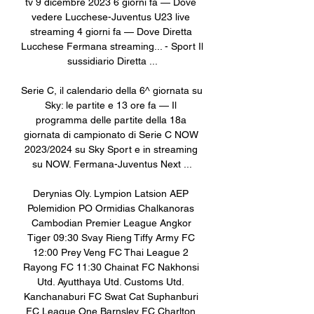
tv 9 dicembre 2023 6 giorni fa — Dove 
vedere Lucchese-Juventus U23 live 
streaming 4 giorni fa — Dove Diretta 
Lucchese Fermana streaming... - Sport Il 
sussidiario Diretta ...

Serie C, il calendario della 6^ giornata su 
Sky: le partite e 13 ore fa — Il 
programma delle partite della 18a 
giornata di campionato di Serie C NOW 
2023/2024 su Sky Sport e in streaming 
su NOW. Fermana-Juventus Next ...

Derynias Oly. Lympion Latsion AEP 
Polemidion PO Ormidias Chalkanoras 
Cambodian Premier League Angkor 
Tiger 09:30 Svay Rieng Tiffy Army FC 
12:00 Prey Veng FC Thai League 2 
Rayong FC 11:30 Chainat FC Nakhonsi 
Utd. Ayutthaya Utd. Customs Utd. 
Kanchanaburi FC Swat Cat Suphanburi 
FC League One Barnsley FC Charlton 