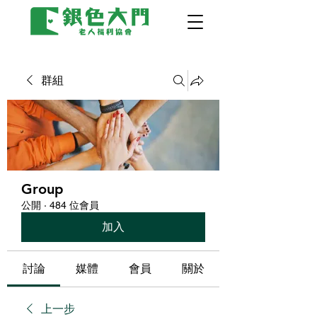
群組
Group
公開
·
484 位會員
加入
討論
媒體
會員
關於
上一步