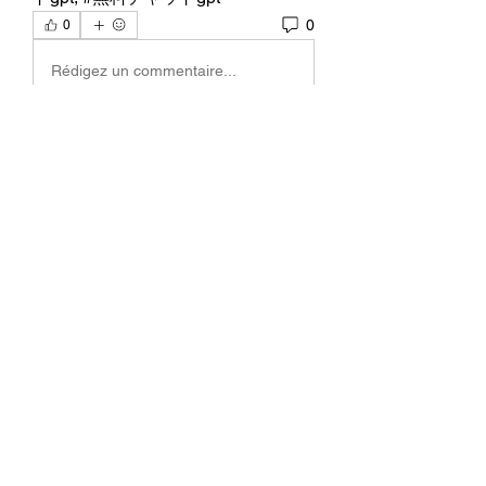
0
0
Rédigez un commentaire...
關於
Welcome to the group! You can
connect with other members, ge
...
閱讀更多
會員
BillyNeal23
追蹤
BillyNeal23
nguyenbich13697
追蹤
nguyenbich13697
runame
追蹤
runame
dofilad122
追蹤
dofilad122